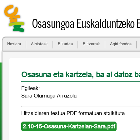
Osasungoa Euskalduntzeko 
Hasiera
Albisteak
Elkartea
Biltzarrak
Agiri fondoa
Osasuna eta kartzela, ba al datoz b
Egileak:
Sara Olarriaga Arrazola
Hitzaldiaren testua PDF formatuan atxikituta.
2.10-15-Osasuna-Kartzelan-Sara.pdf