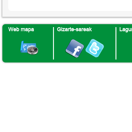
Web mapa
Gizarte-sareak
Lagun