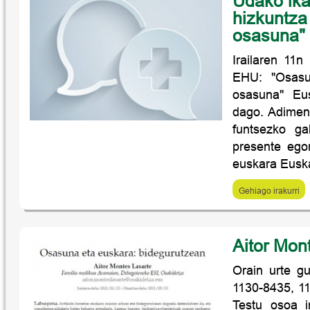
Udako ika
hizkuntza 
osasuna"
Irailaren 11
EHU: "Osasun
osasuna" Eus
dago. Adimen a
funtsezko ga
presente ego
euskara Euska
Gehiago irakurri
Aitor Mon
Orain urte gu
1130-8435, 11
Testu osoa i