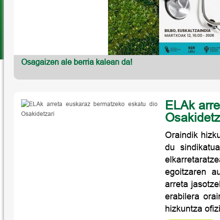
Osagaizen ale berria kalean da!
ELAk arre
Osakidetz
Oraindik hizk
du sindikatu
elkarretarat
egoitzaren a
arreta jasotz
erabilera or
hizkuntza ofiz