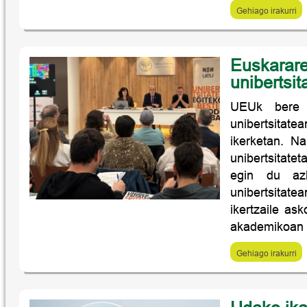
Gehiago irakurri
Euskarare
unibertsit
UEUk bere 5
unibertsitat
ikerketan. N
unibertsitatet
egin du azk
unibertsitate
ikertzaile as
akademikoan p
Gehiago irakurri