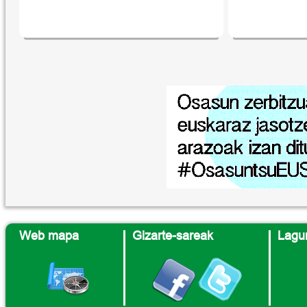
Web mapa
Gizarte-sareak
Lagun