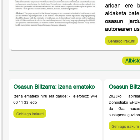
arloan ere 
aldaketa bate
osasun jardu
autorearen ust
Gehiago irakurri
Albist
Osasun Biltzarra: izena emateko
Osasun Biltz
Izena emateko hiru era daude: - Telefonoz: 944
2023ko apiril
00 11 33, edo
Donostiako EHUk
da. Gaa hauxe
Gehiago irakurri
sustapena guztion 
Gehiago irakurri