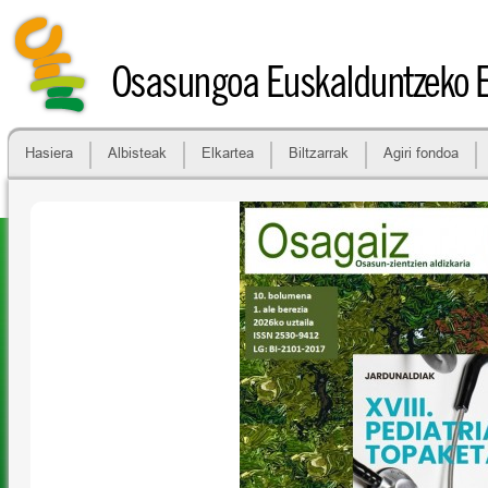
Osasungoa Euskalduntzeko 
Hasiera
Albisteak
Elkartea
Biltzarrak
Agiri fondoa