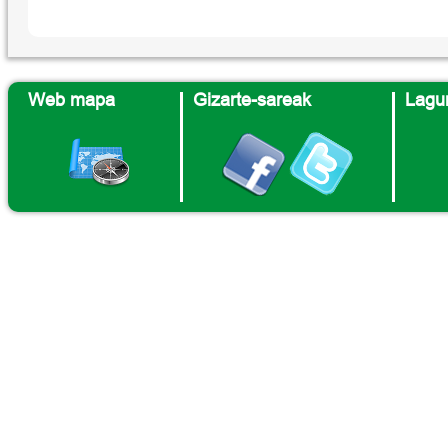
Web mapa
Gizarte-sareak
Lagun