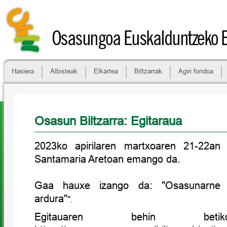
Osasungoa Euskalduntzeko 
Hasiera
Albisteak
Elkartea
Biltzarrak
Agiri fondoa
Osasun Biltzarra: Egitaraua
2023ko apirilaren martxoaren 21-22an
Santamaria Aretoan emango da.
Gaa hauxe izango da: "Osasunarne 
ardura"
".
Egitauaren behin betik