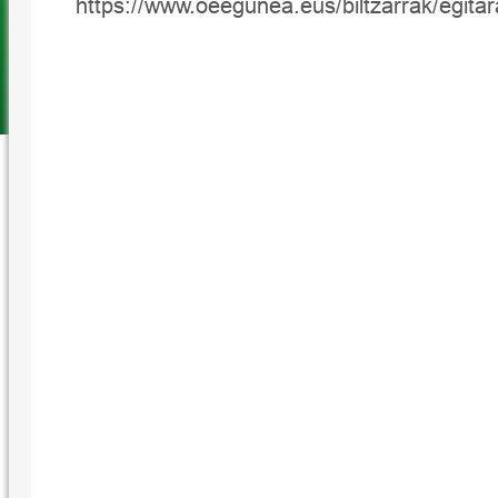
https://www.oeegunea.eus/biltzarrak/egita