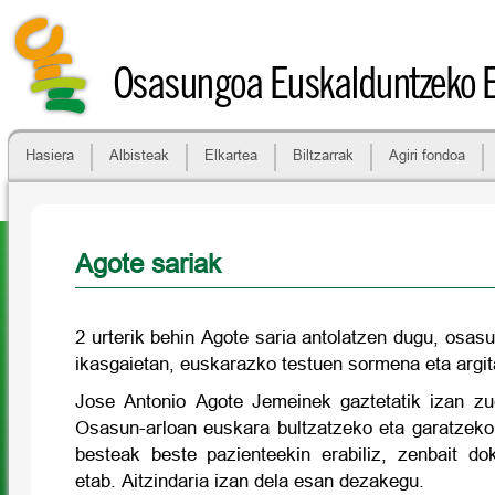
Osasungoa Euskalduntzeko 
Hasiera
Albisteak
Elkartea
Biltzarrak
Agiri fondoa
Agote sariak
2 urterik behin Agote saria antolatzen dugu, osasu
ikasgaietan, euskarazko testuen sormena eta argit
Jose Antonio Agote Jemeinek gaztetatik izan zu
Osasun-arloan euskara bultzatzeko eta garatzeko 
besteak beste pazienteekin erabiliz, zenbait dok
etab. Aitzindaria izan dela esan dezakegu.