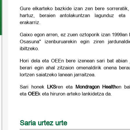
Gure elkarteko bazkide izan zen bere sorreratik,
hartuz, beraien antolakuntzan lagunduz eta i
erakarriz.
Gaixo egon arren, ez zuen oztoporik izan 1999an 
Osasuna" izenburuarekin egin ziren jardunaldie
ibiltzeko.
Hori dela eta OEEn bere izenean sari bat abian 
berari egin ahal zitzaion omenaldirik onena ber
lortzen saiatzeko lanean jarraitzea.
Sari honek
LKS
ren eta
Mondragon Health
en ba
eta
OEE
k eta hiruron arteko lankidetza da.
Saria urtez urte