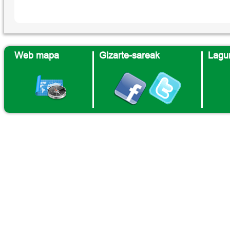
Web mapa
Gizarte-sareak
Lagun