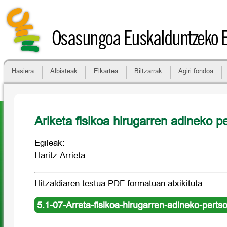
Osasungoa Euskalduntzeko 
Hasiera
Albisteak
Elkartea
Biltzarrak
Agiri fondoa
Ariketa fisikoa hirugarren adineko p
Egileak:
Haritz Arrieta
Hitzaldiaren testua PDF formatuan atxikituta.
5.1-07-Arreta-fisikoa-hirugarren-adineko-perts