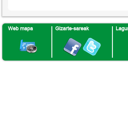
Web mapa
Gizarte-sareak
Lagun