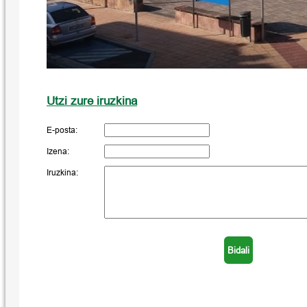
Utzi zure iruzkina
E-posta:
Izena:
Iruzkina: