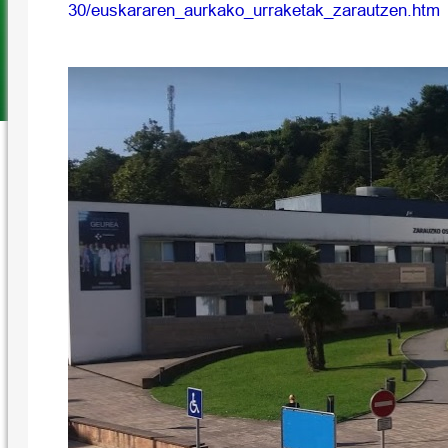
30/euskararen_aurkako_urraketak_zarautzen.htm