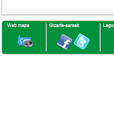
Web mapa
Gizarte-sareak
Lagun