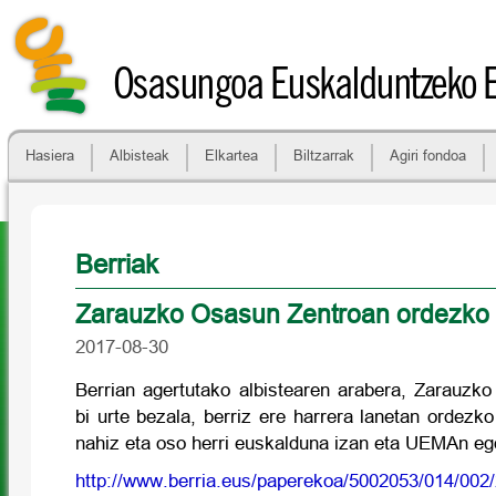
Osasungoa Euskalduntzeko 
Hasiera
Albisteak
Elkartea
Biltzarrak
Agiri fondoa
Berriak
Zarauzko Osasun Zentroan ordezko
2017-08-30
Berrian agertutako albistearen arabera, Zarauzk
bi urte bezala, berriz ere harrera lanetan ordezko
nahiz eta oso herri euskalduna izan eta UEMAn eg
http://www.berria.eus/paperekoa/5002053/014/002