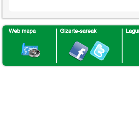
Web mapa
Gizarte-sareak
Lagun