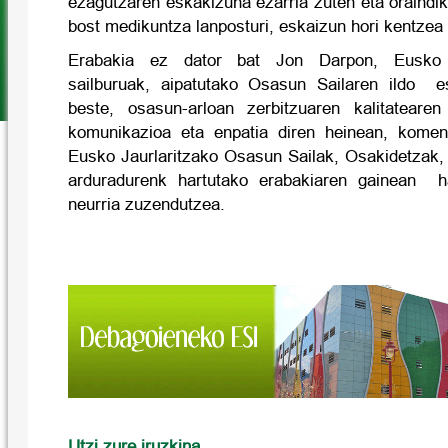
ezagutzaren eskakizuna ezarria zuten eta oraindik 
bost medikuntza lanposturi, eskaizun hori kentzea 
Erabakia ez dator bat Jon Darpon, Eusko 
sailburuak, aipatutako Osasun Sailaren ildo es
beste, osasun-arloan zerbitzuaren kalitateare
komunikazioa eta enpatia diren heinean, komeni
Eusko Jaurlaritzako Osasun Sailak, Osakidetzak
arduradurenk hartutako erabakiaren gainean h
neurria zuzendutzea.
Utzi zure iruzkina