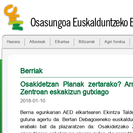
Osasungoa Euskalduntzeko 
Hasiera
Albisteak
Elkartea
Biltzarrak
Agiri fondoa
Berriak
Osakidetzan Planak zertarako? A
Zentroan eskakizun gutxiago
2018-01-10
Berria egunkarian AED elkartearen Ekintza Tald
gutuna agertu da. Bertan Debagoieneko euskaldu
erabaki bat da plazaratzen da: Osakidetzako 