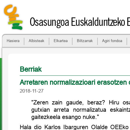
Osasungoa Euskalduntzeko 
Hasiera
Albisteak
Elkartea
Biltzarrak
Agiri fondoa
Berriak
Arretaren normalizazioari erasotzen 
2018-11-27
"Zeren zain gaude, beraz? Hiru osa
gutxian arreta normalizatua eskai
gaitezkeela esango nuke."
Hala dio Karlos Ibarguren Olalde OEEko 