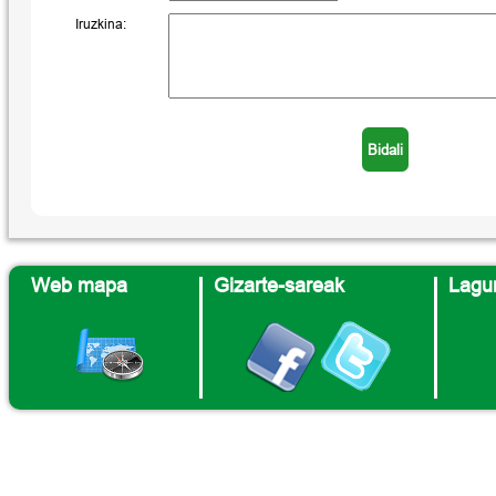
Iruzkina:
Web mapa
Gizarte-sareak
Lagun