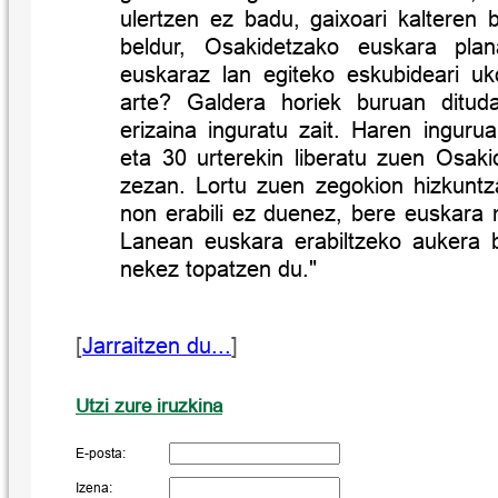
ulertzen ez badu, gaixoari kalteren 
beldur, Osakidetzako euskara pla
euskaraz lan egiteko eskubideari u
arte? Galdera horiek buruan dituda
erizaina inguratu zait. Haren inguru
eta 30 urterekin liberatu zuen Osaki
zezan. Lortu zuen zegokion hizkuntz
non erabili ez duenez, bere euskara m
Lanean euskara erabiltzeko aukera b
nekez topatzen du."
[
Jarraitzen du...
]
Utzi zure iruzkina
E-posta:
Izena: