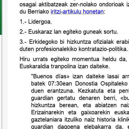
osagai aktibatzeak zer-nolako ondorioak i
du Berriako
iritzi-artikulu honetan
:
1.- Lidergoa.
2.- Euskaraz lan egiteko guneak sortu.
3.- Erkidegoko bi hizkuntza ofizialak erab
duten profesionalekiko kontratazio-politika.
Hiru urrats egiteko momentua heldu da,
Euskaraldia tranpolina izan daiteke.
"Buenos días» izan daiteke lasai ar
batek 07:30ean Donostia Ospitaleko 
duen erantzuna. Kezkatuta eta pent
guardian gertatu denaren berri, «b
hizkuntza berean, eta abiatzen nai
Erizainarekin eta gaixoarekin eusk
gaztelaniara itzuliko naiz historia kli
guardian dagoena elebakarra da, et