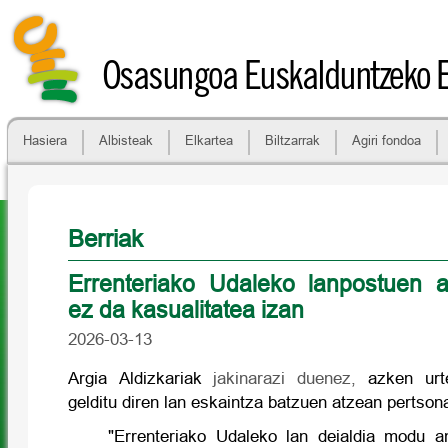
Osasungoa Euskalduntzeko 
Hasiera
Albisteak
Elkartea
Biltzarrak
Agiri fondoa
Berriak
Errenteriako Udaleko lanpostuen a
ez da kasualitatea izan
2026-03-13
Argia Aldizkariak
jakinarazi duenez,
azken urte
gelditu diren lan eskaintza batzuen atzean pertson
"Errenteriako Udaleko lan deialdia modu a