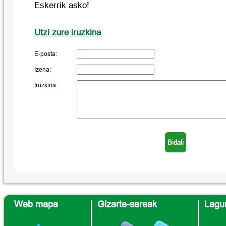
Eskerrik asko!
Utzi zure iruzkina
E-posta:
Izena:
Iruzkina:
Web mapa
Gizarte-sareak
Lagun