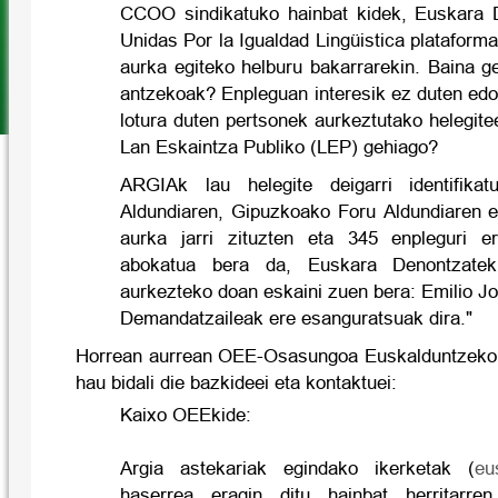
CCOO sindikatuko hainbat kidek, Euskara D
Unidas Por la Igualdad Lingüistica platafor
aurka egiteko helburu bakarrarekin. Baina ge
antzekoak? Enpleguan interesik ez duten edot
lotura duten pertsonek aurkeztutako helegitee
Lan Eskaintza Publiko (LEP) gehiago?
ARGIAk lau helegite deigarri identifika
Aldundiaren, Gipuzkoako Foru Aldundiaren 
aurka jarri zituzten eta 345 enpleguri er
abokatua bera da, Euskara Denontzatek 
aurkezteko doan eskaini zuen bera: Emilio J
Demandatzaileak ere esanguratsuak dira."
Horrean aurrean OEE-Osasungoa Euskalduntzeko
hau bidali die bazkideei eta kontaktuei:
Kaixo OEEkide:
Argia astekariak egindako ikerketak (
eu
haserrea eragin ditu hainbat herritarre