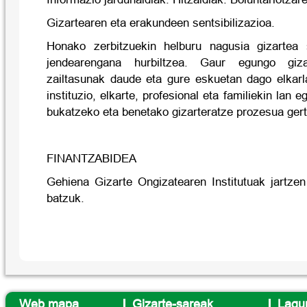
Gizartearen eta erakundeen sentsibilizazioa.
Honako zerbitzuekin helburu nagusia gizartea s
jendearengana hurbiltzea. Gaur egungo giza
zailtasunak daude eta gure eskuetan dago elkarl
instituzio, elkarte, profesional eta familiekin lan 
bukatzeko eta benetako gizarteratze prozesua ger
FINANTZABIDEA
Gehiena Gizarte Ongizatearen Institutuak jartzen
batzuk.
Web mapa
Gizarte-sareak
Lagun