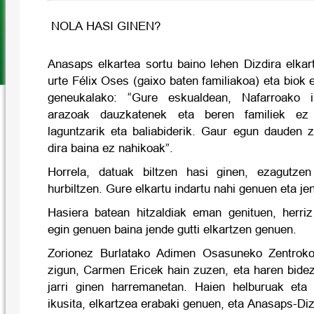
NOLA HASI GINEN?
Anasaps elkartea sortu baino lehen Dizdira elkar
urte Félix Oses (gaixo baten familiakoa) eta biok 
geneukalako: “Gure eskualdean, Nafarroako i
arazoak dauzkatenek eta beren familiek ez
laguntzarik eta baliabiderik. Gaur egun dauden 
dira baina ez nahikoak”.
Horrela, datuak biltzen hasi ginen, ezagutzen
hurbiltzen. Gure elkartu indartu nahi genuen eta je
Hasiera batean hitzaldiak eman genituen, herriz 
egin genuen baina jende gutti elkartzen genuen.
Zorionez Burlatako Adimen Osasuneko Zentroko g
zigun, Carmen Ericek hain zuzen, eta haren bide
jarri ginen harremanetan. Haien helburuak eta 
ikusita, elkartzea erabaki genuen, eta Anasaps-Diz