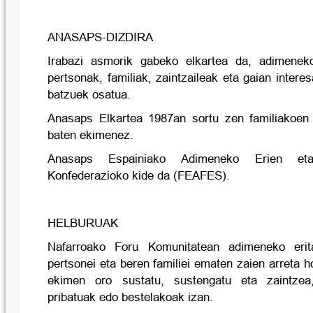
ANASAPS-DIZDIRA
Irabazi asmorik gabeko elkartea da, adimenek
pertsonak, familiak, zaintzaileak eta gaian intere
batzuek osatua.
Anasaps Elkartea 1987an sortu zen familiakoen 
baten ekimenez.
Anasaps Espainiako Adimeneko Erien eta
Konfederazioko kide da (FEAFES).
HELBURUAK
Nafarroako Foru Komunitatean adimeneko erit
pertsonei eta beren familiei ematen zaien arreta 
ekimen oro sustatu, sustengatu eta zaintzea
pribatuak edo bestelakoak izan.