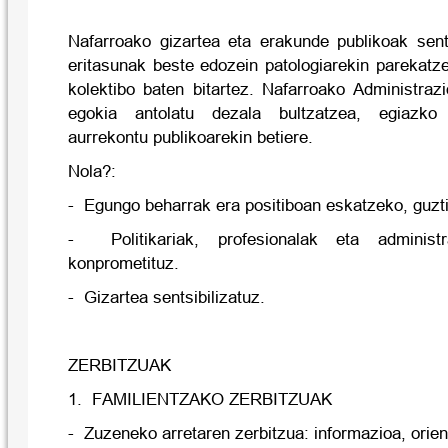
Nafarroako gizartea eta erakunde publikoak sent
eritasunak beste edozein patologiarekin parekat
kolektibo baten bitartez. Nafarroako Administraz
egokia antolatu dezala bultzatzea, egiazko 
aurrekontu publikoarekin betiere.
Nola?:
-
Egungo beharrak era positiboan eskatzeko, guzt
-
Politikariak, profesionalak eta administ
konprometituz.
-
Gizartea sentsibilizatuz.
ZERBITZUAK
1.
FAMILIENTZAKO ZERBITZUAK
-
Zuzeneko arretaren zerbitzua: informazioa, orie