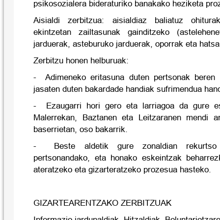
psikosozialera bideraturiko banakako heziketa pro
Aisialdi zerbitzua: aisialdiaz baliatuz ohitur
ekintzetan zailtasunak gainditzeko (astelehenet
jarduerak, asteburuko jarduerak, oporrak eta hatsa
Zerbitzu honen helburuak:
-
Adimeneko eritasuna duten pertsonak beren b
jasaten duten bakardade handiak sufrimendua hand
-
Ezaugarri hori gero eta larriagoa da gure es
Malerrekan, Baztanen eta Leitzaranen mendi ar
baserrietan, oso bakarrik.
-
Beste aldetik gure zonaldian rekurts
pertsonandako, eta honako eskeintzak beharrezk
ateratzeko eta gizarteratzeko prozesua hasteko.
GIZARTEARENTZAKO ZERBITZUAK
Informazio jardunaldiak. Hitzaldiak. Boluntariotza