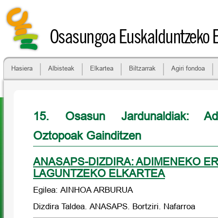
Osasungoa Euskalduntzeko 
Hasiera
Albisteak
Elkartea
Biltzarrak
Agiri fondoa
15. Osasun Jardunaldiak: A
Oztopoak Gainditzen
ANASAPS-DIZDIRA: ADIMENEKO ERIE
LAGUNTZEKO ELKARTEA
Egilea: AINHOA ARBURUA
Dizdira Taldea. ANASAPS. Bortziri. Nafarroa