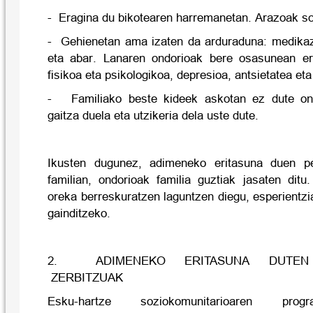
-
Eragina du bikotearen harremanetan. Arazoak sor
-
Gehienetan ama izaten da arduraduna: medikaz
eta abar. Lanaren ondorioak bere osasunean e
fisikoa eta psikologikoa, depresioa, antsietatea eta
-
Familiako beste kideek askotan ez dute ona
gaitza duela eta utzikeria dela uste dute.
Ikusten dugunez, adimeneko eritasuna duen p
familian, ondorioak familia guztiak jasaten ditu
oreka berreskuratzen laguntzen diegu, esperientz
gainditzeko.
2.
ADIMENEKO ERITASUNA DUTEN
ZERBITZUAK
Esku-hartze soziokomunitarioaren progra