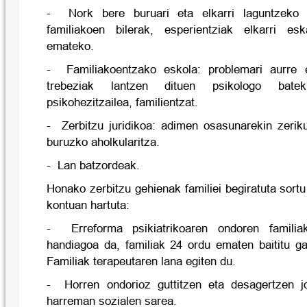
-
Nork bere buruari eta elkarri laguntzeko z
familiakoen bilerak, esperientziak elkarri es
emateko.
-
Familiakoentzako eskola: problemari aurre e
trebeziak lantzen dituen psikologo bate
psikohezitzailea, familientzat.
-
Zerbitzu juridikoa: adimen osasunarekin zeriku
buruzko aholkularitza.
-
Lan batzordeak.
Honako zerbitzu gehienak familiei begiratuta sortu
kontuan hartuta:
-
Erreforma psikiatrikoaren ondoren famili
handiagoa da, familiak 24 ordu ematen baititu ga
Familiak terapeutaren lana egiten du.
-
Horren ondorioz guttitzen eta desagertzen j
harreman sozialen sarea.