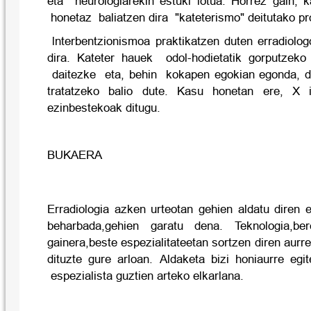
eta neurologiarekin estuki lotua. Horrez gain, k
honetaz baliatzen dira "kateterismo" deitutako p
lnterbentzionismoa praktikatzen duten erradiolog
dira. Kateter hauek odol-hodietatik gorputzeko
daitezke eta, behin kokapen egokian egonda, di
tratatzeko balio dute. Kasu honetan ere, X i
ezinbestekoak ditugu.
BUKAERA
Erradiologia azken urteotan gehien aldatu diren e
beharbada,gehien garatu dena. Teknologia,be
gainera,beste espezialitateetan sortzen diren aurr
dituzte gure arloan. Aldaketa bizi honiaurre e
espezialista guztien arteko elkarlana.