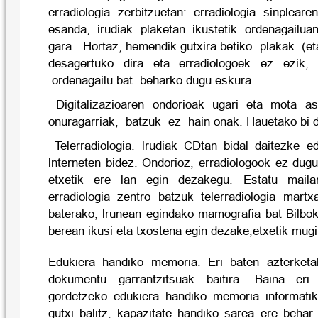
erradiologia zerbitzuetan: erradiologia sinplearen
esanda, irudiak plaketan ikustetik ordenagailua
gara. Hortaz, hemendik gutxira betiko plakak (et
desagertuko dira eta erradiologoek ez ezik
ordenagailu bat beharko dugu eskura.
Digitalizazioaren ondorioak ugari eta mota as
onuragarriak, batzuk ez hain onak. Hauetako bi d
Telerradiologia. lrudiak CDtan bidal daitezke ed
lnterneten bidez. Ondorioz, erradiologook ez dug
etxetik ere lan egin dezakegu. Estatu maila
erradiologia zentro batzuk telerradiologia martx
baterako, lrunean egindako mamografia bat Bilbok
berean ikusi eta txostena egin dezake,etxetik mugi
Edukiera handiko memoria. Eri baten azterketa
dokumentu garrantzitsuak baitira. Baina eri 
gordetzeko edukiera handiko memoria informatik
gutxi balitz, kapazitate handiko sarea ere behar 