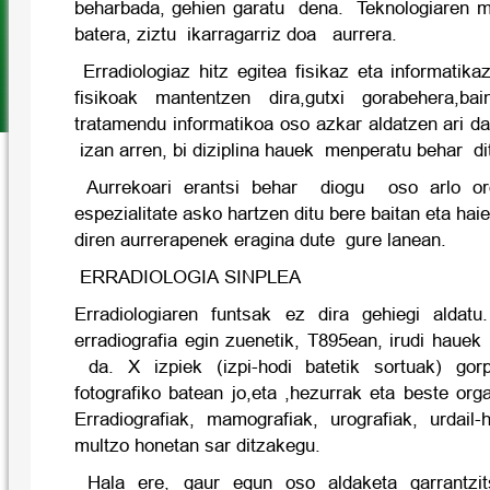
beharbada, gehien garatu dena. Teknologiaren m
batera, ziztu ikarragarriz doa aurrera.
Erradiologiaz hitz egitea fisikaz eta informatikaz
fisikoak mantentzen dira,gutxi gorabehera,ba
tratamendu informatikoa oso azkar aldatzen ari d
izan arren, bi diziplina hauek menperatu behar di
Aurrekoari erantsi behar diogu oso arlo or
espezialitate asko hartzen ditu bere baitan eta ha
diren aurrerapenek eragina dute gure lanean.
ERRADIOLOGIA SINPLEA
Erradiologiaren funtsak ez dira gehiegi aldat
erradiografia egin zuenetik, T895ean, irudi hauek
da. X izpiek (izpi-hodi batetik sortuak) gor
fotografiko batean jo,eta ,hezurrak eta beste org
Erradiografiak, mamografiak, urografiak, urdail-
multzo honetan sar ditzakegu.
Hala ere, gaur egun oso aldaketa garrantzit