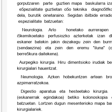
gorputzaren parte guztien mapa baskularra iz
e5pezialitate guztietan o5o teknika diagno5tfk
dela, burutik oinetaraino. Segidan ibilbide err
espezialitate batzuetan:
Neurologia. Arlo honetako aurrerapen ga
i5kemikoetako perfusiozko azterketak izan d
eskaner batekin jakin dezakegu zein den burmu
(sendaezina) eta zein den eremu "iluna" (orai
berre5kura daitekena).
Aurpegiko kirurgia. Hiru dimentsioko irudiak ber
kirurgialari hauentzat.
Neumologia. Azken hobekuntzen artean bron
azpimarratzekoa.
Digestio aparatua eta hesteetako kirurgia. K
(eskanerrak egindakoa) betiko kolonoskopia
batzuetan. Lortzen dugun mesenterioko mapa bas
kirurgialariek.