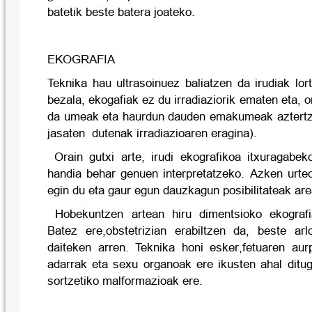
batetik beste batera joateko.
EKOGRAFIA
Teknika hau ultrasoinuez baliatzen da irudiak lor
bezala, ekogafiak ez du irradiaziorik ematen eta, o
da umeak eta haurdun dauden emakumeak aztertz
jasaten dutenak irradiazioaren eragina).
Orain gutxi arte, irudi ekografikoa itxuragabe
handia behar genuen interpretatzeko. Azken urteo
egin du eta gaur egun dauzkagun posibilitateak are
Hobekuntzen artean hiru dimentsioko ekografi
Batez ere,obstetrizian erabiltzen da, beste ar
daiteken arren. Teknika honi esker,fetuaren aur
adarrak eta sexu organoak ere ikusten ahal ditug
sortzetiko malformazioak ere.