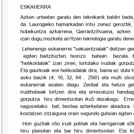
ESKANERRA
Azken urteetan garatu den teknikarik baldin bada
da. Laurogeiko hamarkadan iritsi zenez geroztik,
hobekuntza azkarrena, Qarrantzifsuena, azken b
izan dugu,mozketa an1tzen teknologia garatu dene
Lehenengo eskanerrei "sekuentzialak" deitzen gen
egiten baitzituzten, txorizo batean bezala. B
"helikoidalak" izan ziren, lortutako irudiak gorpu
Eta gaurkoak ere helikoidalak dira, baina ez dute 
asko baizik (4, 16, 32, 64... 256!) eta multi­ sl
eskanerrak esaten diegu. Zenbat eta helize ge
irudihobeak lortzen dira eta erresoluzio handia
gorputza hiru dimentsiotan iku5 dezakegu. Erres
nagusietako bat, bestea azterketaren abiadura.
kostatzen zitzaiguna orain segundo gutxian egiten
Hori guztiak o5o irudi politak eta harrigarriak e5
hiru planotan eta bai hiru dimentsiotan. Eta ko