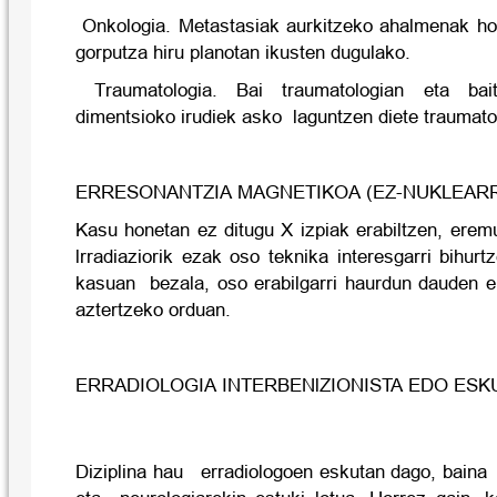
Onkologia. Metastasiak aurkitzeko ahalmenak ho
gorputza hiru planotan ikusten dugulako.
Traumatologia. Bai traumatologian eta bait
dimentsioko irudiek asko laguntzen diete traumato
ERRESONANTZIA MAGNETIKOA (EZ-NUKLEAR
Kasu honetan ez ditugu X izpiak erabiltzen, erem
lrradiaziorik ezak oso teknika interesgarri bihurt
kasuan bezala, oso erabilgarri haurdun dauden 
aztertzeko orduan.
ERRADIOLOGIA INTERBENlZIONISTA EDO ESK
Diziplina hau erradiologoen eskutan dago, baina 