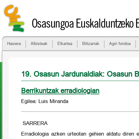
Osasungoa Euskalduntzeko 
Hasiera
Albisteak
Elkartea
Biltzarrak
Agiri fondoa
19. Osasun Jardunaldiak: Osasun B
Berrikuntzak erradiologian
Egilea: Luis Miranda
SARRERA
Erradiologia azken urteotan gehien aldatu diren e