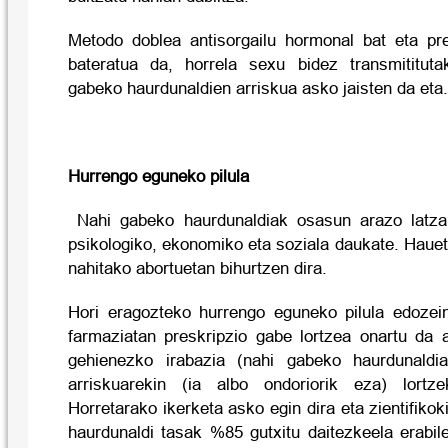
Metodo doblea antisorgailu hormonal bat eta pre
bateratua da, horrela sexu bidez transmitituta
gabeko haurdunaldien arriskua asko jaisten da eta.
Hurrengo eguneko pilula
Nahi gabeko haurdunaldiak osasun arazo latza d
psikologiko, ekonomiko eta soziala daukate. Haue
nahitako abortuetan bihurtzen dira.
Hori eragozteko hurrengo eguneko pilula edozei
farmaziatan preskripzio gabe lortzea onartu da 
gehienezko irabazia (nahi gabeko haurdunaldia
arriskuarekin (ia albo ondoriorik eza) lortz
Horretarako ikerketa asko egin dira eta zientifiko
haurdunaldi tasak %85 gutxitu daitezkeela erabil