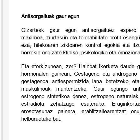
Antisorgailuak gaur egun
Gizarteak gaur egun antisorgailuez espero 
maximoa, ziurtasun eta tolerabilitate profil esang
eza, hilekoaren zikloaren kontrol egokia eta itzu
horrekin ongizate kliniko, psikologiko eta emozional
Eta etorkizunean, zer? Hainbat ikerketa daude g
hormonalen gainean. Gestageno eta androgeno b
gestagenoa antiespermizida lana betetzeko et
maskulinoak mantentzeko. Gaur egungo anti
estrogeno sintetikoa denez, estrogeno naturalak 
estradiola zehatzago esaterako. Eraginkort
erosotasunaz gainera, erabiltzailearentzat o
helburuetako bat.