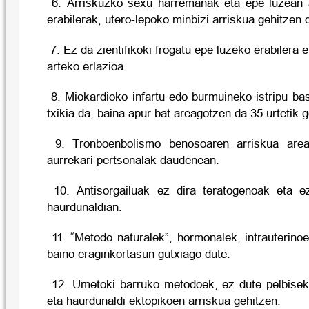
6. Arriskuzko sexu harremanak eta epe luzean a
erabilerak, utero-lepoko minbizi arriskua gehitzen 
7. Ez da zientifikoki frogatu epe luzeko erabilera 
arteko erlazioa.
8. Miokardioko infartu edo burmuineko istripu ba
txikia da, baina apur bat areagotzen da 35 urtetik g
9. Tronboenbolismo benosoaren arriskua area
aurrekari pertsonalak daudenean.
10. Antisorgailuak ez dira teratogenoak eta ez
haurdunaldian.
11. “Metodo naturalek”, hormonalek, intrauterino
baino eraginkortasun gutxiago dute.
12. Umetoki barruko metodoek, ez dute pelbiseko
eta haurdunaldi ektopikoen arriskua gehitzen.