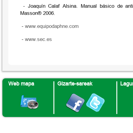
- Joaquín Calaf Alsina. Manual básico de anti
Masson® 2006.
-
www.equipodaphne.com
-
www.sec.es
Web mapa
Gizarte-sareak
Lagun