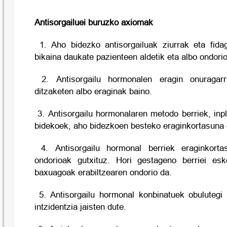
Antisorgailuei buruzko axiomak
1. Aho bidezko antisorgailuak ziurrak eta fidaga
bikaina daukate pazienteen aldetik eta albo ondorio 
2. Antisorgailu hormonalen eragin onuragarr
ditzaketen albo eraginak baino.
3. Antisorgailu hormonalaren metodo berriek, inp
bidekoek, aho bidezkoen besteko eraginkortasuna e
4. Antisorgailu hormonal berriek eraginkorta
ondorioak gutxituz. Hori gestageno berriei es
baxuagoak erabiltzearen ondorio da.
5. Antisorgailu hormonal konbinatuek obulutegi
intzidentzia jaisten dute.