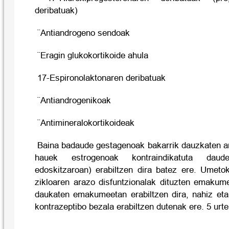
deribatuak)
¨Antiandrogeno sendoak
¨Eragin glukokortikoide ahula
17-Espironolaktonaren deribatuak
¨Antiandrogenikoak
¨Antimineralokortikoideak
Baina badaude gestagenoak bakarrik dauzkaten an
hauek estrogenoak kontraindikatuta daud
edoskitzaroan) erabiltzen dira batez ere. Umeto
zikloaren arazo disfuntzionalak dituzten emakum
daukaten emakumeetan erabiltzen dira, nahiz eta
kontrazeptibo bezala erabiltzen dutenak ere. 5 urt