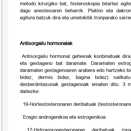
metodo kirurgiko bat, histeroskopia bitartez egi
dago anestesiaren beharrik. Platino eta dakr
egitura batzuk dira eta umetokitik tronparako sarre
Antisorgailu hormonalak
Antisorgailu hormonal gehienak konbinatuak dira
eta gestageno bat daramate. Daramaten estrog
daramaten gestagenoaren arabera edo hartzeko bi
bidez, dermis bidez, bagina bidez) sailkat
desberdintasunak gestagenoak ematen ditu. 3 mu
daitezke:
19-Nortestosteronaren deribatuak (testosteronare
¨Eragin androgenikoa eta estrogenikoa
17-Hidroxiprogesteronaren deribatuak (prog