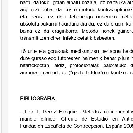
hartu daiteke, goian aipatu bezala, ez baitauka alb
argi utzi behar da beste metodo kontrazeptiboak
eta beraz, ez dela lehenengo aukerako metodo
absolutu bakarra haurdunaldia da; ez du eragin kal
baina ez da eraginkorra. Metodo honek gainer
transmititzen diren infekzioetatik babesten.
16 urte eta gorakoak medikuntzan pertsona heldu
dute guraso edo tutorearen baimenik behar pilula 
bitartekoetan, aldiz, profesionalak baloratuko
arabera eman edo ez (“gazte heldua”ren kontzeptu
BIBLIOGRAFIA
- Lete I, Pérez Ezequiel. Métodos anticonceptiv
manejo clínico. Círculo de Estudio en Anti
Fundación Española de Contrcepción. España 200