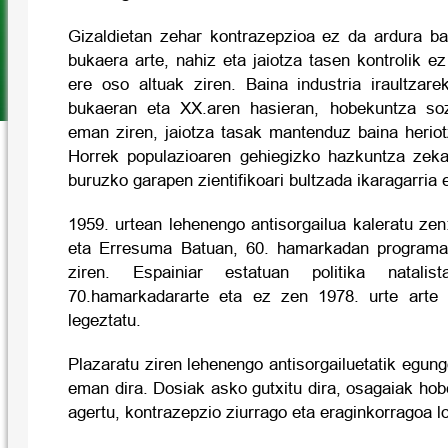
Gizaldietan zehar kontrazepzioa ez da ardura b
bukaera arte, nahiz eta jaiotza tasen kontrolik e
ere oso altuak ziren. Baina industria iraultzar
bukaeran eta XX.aren hasieran, hobekuntza sozi
eman ziren, jaiotza tasak mantenduz baina heriot
Horrek populazioaren gehiegizko hazkuntza zekarr
buruzko garapen zientifikoari bultzada ikaragarria 
1959. urtean lehenengo antisorgailua kaleratu ze
eta Erresuma Batuan, 60. hamarkadan programa 
ziren. Espainiar estatuan politika natalis
70.hamarkadararte eta ez zen 1978. urte arte a
legeztatu.
Plazaratu ziren lehenengo antisorgailuetatik egu
eman dira. Dosiak asko gutxitu dira, osagaiak hobe
agertu, kontrazepzio ziurrago eta eraginkorragoa lo