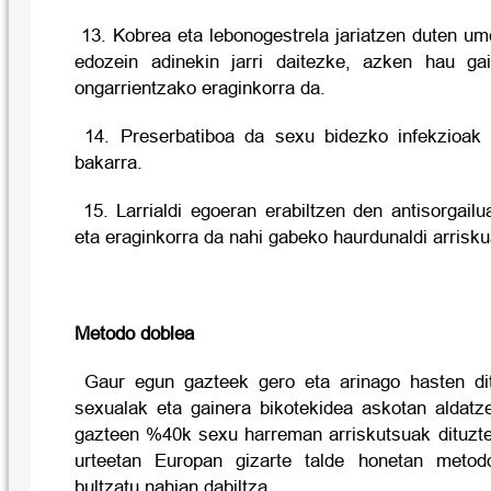
13. Kobrea eta lebonogestrela jariatzen duten u
edozein adinekin jarri daitezke, azken hau ga
ongarrientzako eraginkorra da.
14. Preserbatiboa da sexu bidezko infekzioak e
bakarra.
15. Larrialdi egoeran erabiltzen den antisorgailua
eta eraginkorra da nahi gabeko haurdunaldi arrisku
Metodo doblea
Gaur egun gazteek gero eta arinago hasten di
sexualak eta gainera bikotekidea askotan aldatze
gazteen %40k sexu harreman arriskutsuak dituztel
urteetan Europan gizarte talde honetan metod
bultzatu nahian dabiltza.