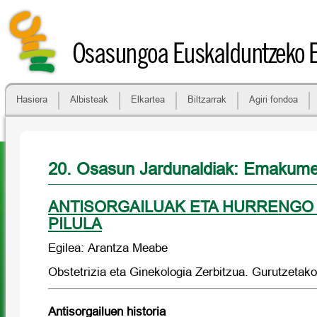
Osasungoa Euskalduntzeko 
Hasiera
Albisteak
Elkartea
Biltzarrak
Agiri fondoa
20. Osasun Jardunaldiak: Emakum
ANTISORGAILUAK ETA HURRENGO
PILULA
Egilea: Arantza Meabe
Obstetrizia eta Ginekologia Zerbitzua. Gurutzetako
Antisorgailuen historia