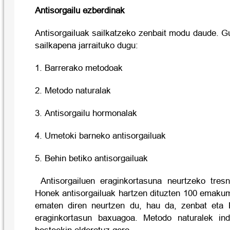
Antisorgailu ezberdinak
Antisorgailuak sailkatzeko zenbait modu daude. G
sailkapena jarraituko dugu:
1. Barrerako metodoak
2. Metodo naturalak
3. Antisorgailu hormonalak
4. Umetoki barneko antisorgailuak
5. Behin betiko antisorgailuak
Antisorgailuen eraginkortasuna neurtzeko tresn
Honek antisorgailuak hartzen dituzten 100 emaku
ematen diren neurtzen du, hau da, zenbat eta P
eraginkortasun baxuagoa. Metodo naturalek ind