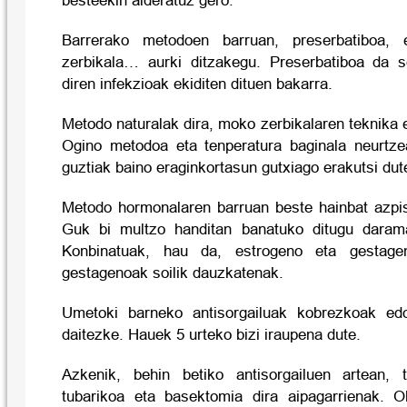
besteekin alderatuz gero.
Barrerako metodoen barruan, preserbatiboa, e
zerbikala… aurki ditzakegu. Preserbatiboa da s
diren infekzioak ekiditen dituen bakarra.
Metodo naturalak dira, moko zerbikalaren teknika 
Ogino metodoa eta tenperatura baginala neurtz
guztiak baino eraginkortasun gutxiago erakutsi dut
Metodo hormonalaren barruan beste hainbat azpis
Guk bi multzo handitan banatuko ditugu daram
Konbinatuak, hau da, estrogeno eta gestage
gestagenoak soilik dauzkatenak.
Umetoki barneko antisorgailuak kobrezkoak ed
daitezke. Hauek 5 urteko bizi iraupena dute.
Azkenik, behin betiko antisorgailuen artean, t
tubarikoa eta basektomia dira aipagarrienak. O