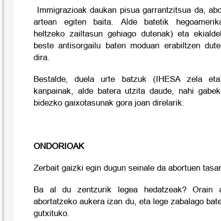
Immigrazioak daukan pisua garrantzitsua da, abor
artean egiten baita. Alde batetik hegoamerikar
heltzeko zailtasun gehiago dutenak) eta ekiald
beste antisorgailu baten moduan erabiltzen dute
dira.
Bestalde, duela urte batzuk (IHESA zela et
kanpainak, alde batera utzita daude, nahi gabe
bidezko gaixotasunak gora joan direlarik.
ONDORIOAK
Zerbait gaizki egin dugun seinale da abortuen tasa
Ba al du zentzurik legea hedatzeak? Orain 
abortatzeko aukera izan du, eta lege zabalago bat
gutxituko.