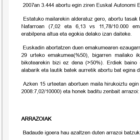
2007an 3.444 abortu egin ziren Euskal Autonomi 
Estatuko mailarekin alderatuz gero, abortu tasak
Nafarroan (7,02 eta 6,13 vs 11,78/10.000 ema
erabilpena altua eta egokia delako izan daiteke.
Euskadin abortatzen duen emakumearen ezaugarri
29 urteko emakumea(%50), bigarren mailako ik
bikotearekin bizi ez dena (>50%). Erdiek baino
alabarik eta lautik batek aurretik abortu bat egina 
Azken 15 urteetan abortuen maila hirukoiztu egin
2008:7,02/10000) eta honek baditu zenbait arrazoi:
ARRAZOIAK
Badaude igoera hau azaltzen duten arrazoi batzuk