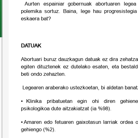
Aurten espainiar gobernuak abortuaren legea 
polemika sortuz. Baina, lege hau progresistegia
eskaera bat?
DATUAK
Abortuari buruz dauzkagun datuak ez dira zehatza
egiten dituztenek ez dutelako esaten, eta bestal
beti ondo zehazten.
Legearen araberako ustezkoetan, bi aldetan banat
▪Klinika pribatuetan egin ohi diren gehien
psikologikoa dute aitzakiatzat (ia %98).
▪Amaren edo fetuaren gaixotasun larriak ordea os
gehiengo (%2).