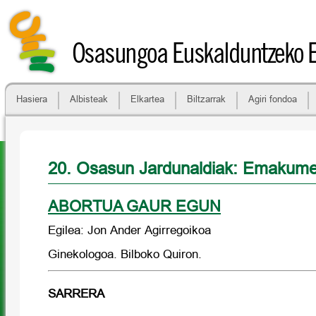
Osasungoa Euskalduntzeko 
Hasiera
Albisteak
Elkartea
Biltzarrak
Agiri fondoa
20. Osasun Jardunaldiak: Emakum
ABORTUA GAUR EGUN
Egilea: Jon Ander Agirregoikoa
Ginekologoa. Bilboko Quiron.
SARRERA