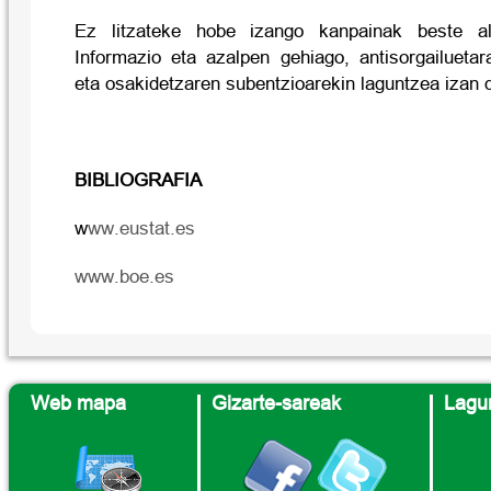
Ez litzateke hobe izango kanpainak beste a
Informazio eta azalpen gehiago, antisorgailuetar
eta osakidetzaren subentzioarekin laguntzea izan 
BIBLIOGRAFIA
w
ww.eustat.es
www.boe.es
Web mapa
Gizarte-sareak
Lagun