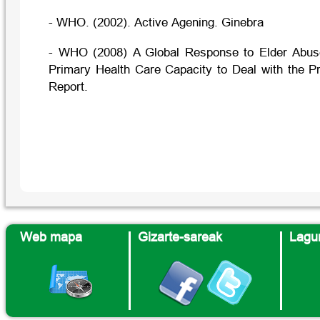
- WHO. (2002). Active Agening. Ginebra
- WHO (2008) A Global Response to Elder Abuse
Primary Health Care Capacity to Deal with the 
Report.
Web mapa
Gizarte-sareak
Lagun