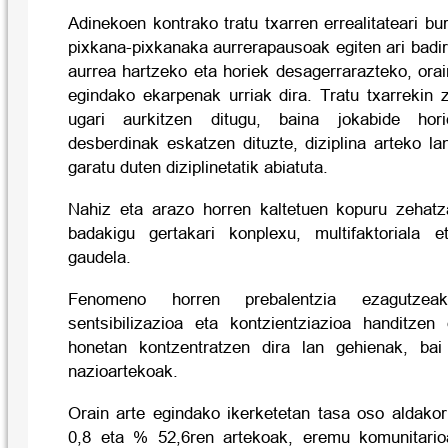
Adinekoen kontrako tratu txarren errealitateari b
pixkana-pixkanaka aurrerapausoak egiten ari badir
aurrea hartzeko eta horiek desagerrarazteko, orai
egindako ekarpenak urriak dira. Tratu txarrekin 
ugari aurkitzen ditugu, baina jokabide hor
desberdinak eskatzen dituzte, diziplina arteko la
garatu duten diziplinetatik abiatuta.
Nahiz eta arazo horren kaltetuen kopuru zehat
badakigu gertakari konplexu, multifaktoriala e
gaudela.
Fenomeno horren prebalentzia ezagutzea
sentsibilizazioa eta kontzientziazioa handitzen 
honetan kontzentratzen dira lan gehienak, bai
nazioartekoak.
Orain arte egindako ikerketetan tasa oso aldakor
0,8 eta % 52,6ren artekoak, eremu komunitari