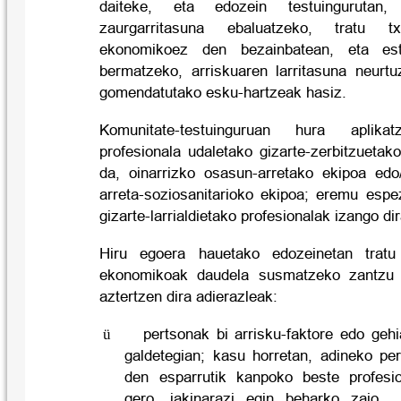
daiteke, eta edozein testuingurutan,
zaurgarritasuna ebaluatzeko, tratu t
ekonomikoez den bezainbatean, eta est
bermatzeko, arriskuaren larritasuna neurt
gomendatutako esku-hartzeak hasiz.
Komunitate-testuinguruan hura aplikat
profesionala udaletako gizarte-zerbitzuetako
da, oinarrizko osasun-arretako ekipoa edo/
arreta-soziosanitarioko ekipoa; eremu espe
gizarte-larrialdietako profesionalak izango dir
Hiru egoera hauetako edozeinetan tratu 
ekonomikoak daudela susmatzeko zantzu 
aztertzen dira adierazleak:
ü
pertsonak bi arrisku-faktore edo geh
galdetegian; kasu horretan, adineko pe
den esparrutik kanpoko beste profesio
gero, jakinarazi egin beharko zaio