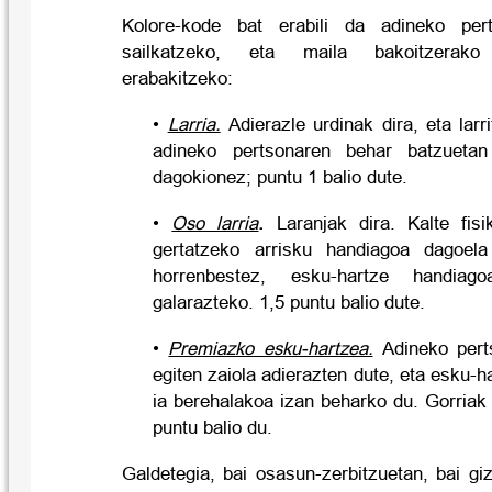
Kolore-kode bat
erabili da adineko pert
sailkatzeko, eta maila bakoitzerako
erabakitzeko:
•
Larria.
Adierazle urdinak dira, eta larr
adineko pertsonaren behar batzuetan 
dagokionez;
puntu 1
balio dute.
•
Oso larria
.
Laranjak dira. Kalte fis
gertatzeko arrisku handiagoa dagoela
horrenbestez, esku-hartze handia
galarazteko.
1,5 puntu
balio dute.
•
Premiazko esku-hartzea.
Adineko pert
egiten zaiola adierazten dute, eta esku-
ia berehalakoa izan beharko du. Gorriak 
puntu balio du.
Galdetegia, bai osasun-zerbitzuetan, bai giz