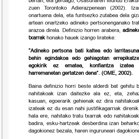
bertan, eta geroago, Osasunaren Mundu Eraku
zuen Torontoko Adierazpenean (2002). Iz
onartuena dela, eta funtsezko zutabea dela giz
artean onartzeko adineko pertsonenganako tr
arazoa direla. Definizio horren arabera,
adinek
txarrak
honako hauek izango lirateke:
“Adineko pertsona bati kaltea edo larritasuna
behin egindakoa edo gehiagotan errepikatz
egokirik ez ematea, konfiantza izatea
harremanetan gertatzen dena”. (OME, 2002).
Baina definizio horri beste alderdi bat gehitu 
nahitakoak izan daitezke ala ez, eta, zeha
kasuan, egoerarik gehienak ez dira nahitakoa
izateak ez du esan nahi justifikagarriak direnik
hala ere, nahitako tratu txarrak edo nahitako
badira, esku-hartzeak desberdina izan beharko
dagokionez bezala, haren inguruneari dagokion