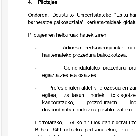
4.
Pilotajea
Ondoren, Deustuko Unibertsitateko “Esku-hart
barneratze psikosoziala” ikerketa-taldeak gidatu
Pilotajearen helburuak hauek ziren:
-
Adineko pertsonenganako tratu
hautemateko prozedura baliozkotzea.
-
Gomendatutako prozedura prakt
egiaztatzea eta osatzea
.
-
Profesionalen aldetik, prozesuaren za
egitea, zailtasun horiek txikiago
kanporatzeko, prozeduraren in
desberdinetan hedatzea posible izateko.
Horretarako,
EAEko hiru lekutan bideratu ze
Bilbo), 649 adineko pertsonarekin, eta pil