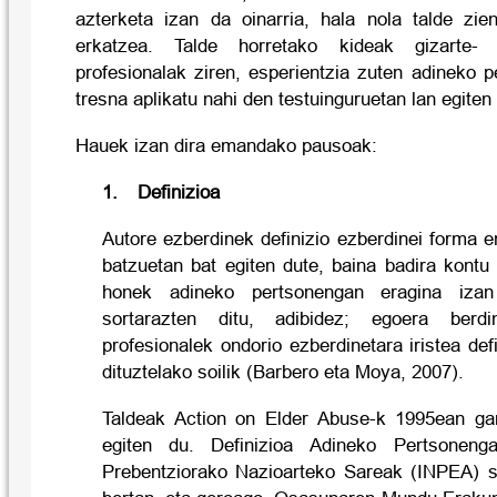
azterketa izan da oinarria, hala nola talde zien
erkatzea. Talde horretako kideak gizarte- 
profesionalak ziren, esperientzia zuten adineko p
tresna aplikatu nahi den testuinguruetan lan egiten
Hauek izan dira emandako pausoak:
1.
Definizioa
Autore ezberdinek definizio ezberdinei forma 
batzuetan bat egiten dute, baina badira kontu
honek adineko pertsonengan eragina izan
sortarazten ditu, adibidez; egoera berd
profesionalek ondorio ezberdinetara iristea def
dituztelako soilik (Barbero eta Moya, 2007).
Taldeak Action on Elder Abuse-k 1995ean gar
egiten du. Definizioa Adineko Pertsoneng
Prebentziorako Nazioarteko Sareak (INPEA) s