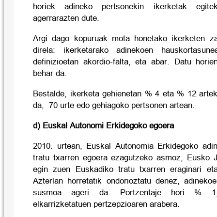
horiek adineko pertsonekin ikerketak egite
agerrarazten dute.
Argi dago kopuruak mota honetako ikerketen zai
direla: ikerketarako adinekoen hauskortasune
definizioetan akordio-falta, eta abar. Datu hori
behar da.
Bestalde, ikerketa gehienetan % 4 eta % 12 artek
da,
70 urte edo gehiagoko pertsonen artean.
d) Euskal Autonomi Erkidegoko egoera
2010. urtean, Euskal Autonomia Erkidegoko adi
tratu txarren egoera ezagutzeko asmoz, Eusko Ja
egin zuen Euskadiko tratu txarren eraginari et
Azterlan horretatik ondorioztatu denez, adineko
susmoa ageri da. Portzentaje hori % 1,5
elkarrizketatuen pertzepzioaren arabera.