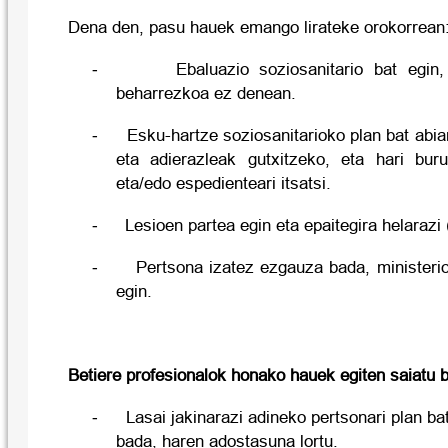
Dena den, pasu hauek emango lirateke orokorrean
-
Ebaluazio soziosanitario bat egin
beharrezkoa ez denean.
-
Esku-hartze soziosanitarioko plan bat abian
eta adierazleak gutxitzeko, eta hari buru
eta/edo espedienteari itsatsi.
-
Lesioen partea egin eta epaitegira helarazi
-
Pertsona izatez ezgauza bada, ministerio
egin.
Betiere profesionalok honako hauek egiten saiatu 
-
Lasai jakinarazi adineko pertsonari plan bat
bada, haren adostasuna lortu.