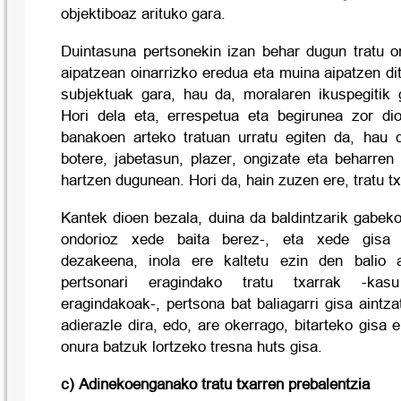
objektiboaz arituko gara.
Duintasuna pertsonekin izan behar dugun tratu o
aipatzean oinarrizko eredua eta muina aipatzen di
subjektuak gara, hau da, moralaren ikuspegitik 
Hori dela eta, errespetua eta begirunea zor diog
banakoen arteko tratuan urratu egiten da, hau 
botere, jabetasun, plazer, ongizate eta beharren 
hartzen dugunean. Hori da, hain zuzen ere, tratu tx
Kantek dioen bezala, duina da baldintzarik gabek
ondorioz xede baita berez-, eta xede gisa 
dezakeena, inola ere kaltetu ezin den balio 
pertsonari eragindako tratu txarrak -kas
eragindakoak-, pertsona bat baliagarri gisa aintza
adierazle dira, edo, are okerrago, bitarteko gisa 
onura batzuk lortzeko tresna huts gisa.
c) Adinekoenganako tratu txarren prebalentzia