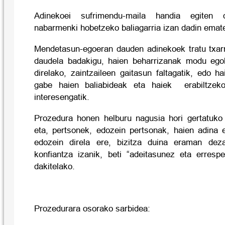
Adinekoei sufrimendu-maila handia egiten d
nabarmenki hobetzeko baliagarria izan dadin emat
Mendetasun-egoeran dauden adinekoek tratu txarr
daudela badakigu, haien beharrizanak modu egok
direlako, zaintzaileen gaitasun faltagatik, edo 
gabe haien baliabideak eta haiek
erabiltzek
interesengatik.
Prozedura honen helburu nagusia hori gertatuko
eta, pertsonek, edozein pertsonak, haien adina
edozein direla ere, bizitza duina eraman dez
konfiantza izanik, beti “adeitasunez eta errespe
dakitelako.
Prozedurara osorako sarbidea: