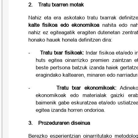
2.
Tratu txarren motak
Nahiz eta era askotako tratu txarrak definitz
kalte fisikoa edo ekonomikoa
nahita edo nah
nahiz ez egiteagatik eragiten dutenetan zentrat
honako hauek honela definitzen dira:
-
Tratu txar fisikoak:
Indar fisikoa eta/edo i
huts egitea oinarrizko premien zaintzan e
beste pertsona batzuk izanda haiek gertatz
eragindako kaltearen, minaren edo narriadura
-
Tratu txar ekonomikoak:
Adineko
ekonomikoak edo materialak gaizki erab
baimenik gabe eskuratzea eta/edo ustiatzea
egitea izanda horren ondorioa.
3.
Prozeduraren diseinua
Berezko esperientzian oinarritutako metodolog