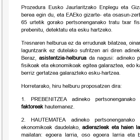
Prozedura Eusko Jaurlaritzako Enplegu eta Giza
berea egin du, eta EAEko gizarte- eta osasun-zerb
65 urtetik gorako pertsonenganako tratu txar f
prebenitu, detektatu eta esku hartzeko.
Tresnaren helburua ez da errudunak bilatzea, oina
laguntzarik ez dutelako sufritzen ari diren adine
Beraz,
asistentzia-helburua
da nagusi: adineko pe
fisikoak eta ekonomikoak egitea galaraztea, edo ka
berriz gertatzea galarazteko esku-hartzea.
Horretarako, hiru helburu proposatzen dira:
1. PREBENITZEA adineko pertsonenganako 
faktoreak
hautemanez.
2. HAUTEMATEA adineko pertsonenganako tr
ekonomikoak daudelako,
adierazleak eta haien la
mailatan: egoera larria, oso egoera larria eta