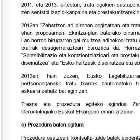
2011. eta 2013. urteetan,
tratu egokien sustapene
zen sentsibilizazio-kanpaina eta prestakuntzarekin
2012an
“Zahartzen ari direnen ongizatean eta tra
ehun proposamen. Ekintza-plan baterako oinarr
Lan horren hirugarren gai-multzoa
adinekoei tratu 
txarrak desagerrarazteari buruzkoa da. Horre
“
Sentsibilizazio eta kontzientziazioari eta prestak
diseinatzea” eta “Esku-hartzeak diseinatzea eta ab
2013an, hain zuzen, Eusko Legebiltzarrar
pertsonenganako tratu txarrak hautemateko tr
eskaera zehatz bat egin zen.
Tresna eta prozedura egiteko agindua Zahar
Gerontologiako Euskal Elkargoari eman zitzaion.
e) Prozedura baten egitura
Prozedura osatzean, kontsulta-talde batek ebidentz