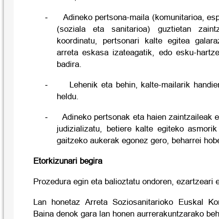
-
Adineko pertsona-maila (komunitarioa, esp
(soziala eta sanitarioa) guztietan zain
koordinatu, pertsonari kalte egitea galar
arreta eskasa izateagatik, edo esku-hartz
badira.
-
Lehenik eta behin, kalte-mailarik handien
heldu.
-
Adineko pertsonak eta haien zaintzaileak e
judizializatu, betiere kalte egiteko asmor
gaitzeko aukerak egonez gero, beharrei hob
Etorkizunari begira
Prozedura egin eta balioztatu ondoren, ezartzeari 
Lan honetaz Arreta Soziosanitarioko Euskal Kon
Baina denok gara lan honen aurrerakuntzarako be