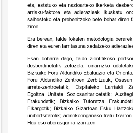
eta,
estatuko
eta nazioarteko ikerketa desbe
arrisku-faktore eta adierazleak ikuskatu on
saihesteko eta prebenitzeko bete behar diren 
ziren.
Era berean, talde fokalen metodologia berarek
diren eta euren larritasuna xedatzeko adierazle
Esan beharra dago, talde zientifikoko pertso
desberdinetatik zetozela: oinarrizko udaletako
Bizkaiko Foru Aldundiko Ebaluazio eta Orientaz
Foru Aldundiko Zentroen Zerbitzutik; Osasun
arreta-zentroetatik; Ospitaleko Larrialdi Zer
Egoitza Unitate Soziosanitarioetatik; Auzit
Erakundetik; Bizkaiko Tutoretza Erakundet
Elkargotik; Bizkaiko Gizartean Esku Hartzek
unibertsitatetik; adinekoenganako tratu txarren
Hau oso aberasgarria izan zen