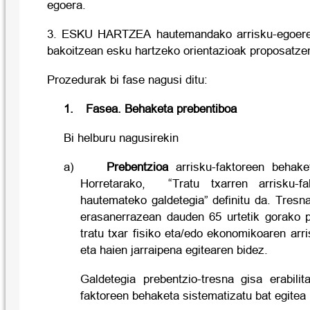
egoera.
3. ESKU HARTZEA hautemandako arrisku-egoeret
bakoitzean esku hartzeko orientazioak proposatzen
Prozedurak bi fase nagusi ditu:
1.
Fasea. Behaketa prebentiboa
Bi helburu nagusirekin
a)
Prebentzioa
arrisku-faktoreen behak
Horretarako,
“Tratu txarren arrisku-f
hautemateko galdetegia” definitu da. Tresn
erasanerrazean dauden 65 urtetik gorako pe
tratu txar fisiko eta/edo ekonomikoaren ar
eta haien jarraipena egitearen bidez.
Galdetegia prebentzio-tresna gisa erabilit
faktoreen behaketa sistematizatu bat egitea