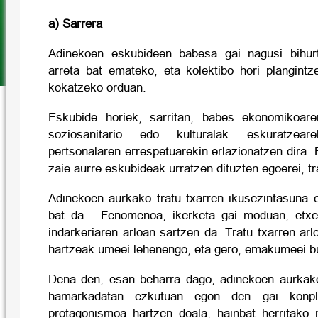
a) Sarrera
Adinekoen eskubideen babesa gai nagusi bihurt
arreta bat emateko, eta kolektibo hori plangintz
kokatzeko orduan.
Eskubide horiek, sarritan, babes ekonomikoare
soziosanitario edo kulturalak eskuratzea
pertsonalaren errespetuarekin erlazionatzen dira. 
zaie aurre eskubideak urratzen dituzten egoerei, tr
Adinekoen aurkako tratu txarren ikusezintasuna e
bat da.
Fenomenoa, ikerketa gai moduan, etxe
indarkeriaren arloan sartzen da. Tratu txarren arl
hartzeak umeei lehenengo, eta gero, emakumeei bur
Dena den, esan beharra dago, adinekoen aurkako 
hamarkadatan ezkutuan egon den gai konpl
protagonismoa hartzen doala, hainbat herritako 