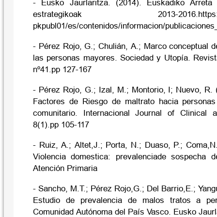
- Eusko Jaurlaritza. (2014). Euskadiko Arreta 
estrategikoak 2013-2016.https://www
pkpubl01/es/contenidos/informacion/publicacione
- Pérez Rojo, G.; Chulián, A.; Marco conceptual d
las personas mayores. Sociedad y Utopía. Revist
nº41.pp 127-167
- Pérez Rojo, G.; Izal, M.; Montorio, I; Nuevo, R. 
Factores de Riesgo de maltrato hacia persona
comunitario. Internacional Journal of Clinical
8(1).pp 105-117
- Ruiz, A.; Altet,J.; Porta, N.; Duaso, P.; Coma,
Violencia domestica: prevalenciade sospecha d
Atención Primaria
- Sancho, M.T.; Pérez Rojo,G.; Del Barrio,E.; Yangu
Estudio de prevalencia de malos tratos a p
Comunidad Autónoma del País Vasco. Eusko Jaurla