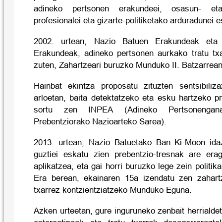
adineko pertsonen erakundeei, osasun- eta 
profesionalei eta gizarte-politiketako arduradunei e
2002. urtean, Nazio Batuen Erakundeak et
Erakundeak, adineko pertsonen aurkako tratu txa
zuten, Zahartzeari buruzko Munduko II. Batzarrean
Hainbat ekintza proposatu zituzten sentsibiliz
arloetan, baita detektatzeko eta esku hartzeko p
sortu zen INPEA (Adineko Pertsonengana
Prebentziorako Nazioarteko Sarea).
2013. urtean, Nazio Batuetako Ban Ki-Moon ida
guztiei eskatu zien prebentzio-tresnak are era
aplikatzea, eta gai horri buruzko lege zein politi
Era berean, ekainaren 15a izendatu zen zahart
txarrez kontzientziatzeko Munduko Eguna.
Azken urteetan, gure inguruneko zenbait herrialdet