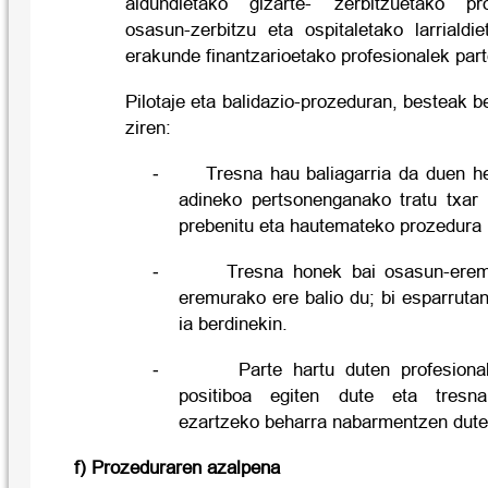
aldundietako gizarte- zerbitzuetako pro
osasun-zerbitzu eta ospitaletako larrialdi
erakunde finantzarioetako profesionalek part
Pilotaje eta balidazio-prozeduran, besteak b
ziren:
-
Tresna hau baliagarria da duen he
adineko pertsonenganako tratu txar
prebenitu eta hautemateko prozedura 
-
Tresna honek bai osasun-eremu
eremurako ere balio du; bi esparruta
ia berdinekin.
-
Parte hartu duten profesiona
positiboa egiten dute eta tresn
ezartzeko beharra nabarmentzen dute
f) Prozeduraren azalpena