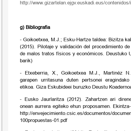
http://www.gizartelan.ejgv.euskadi.eus/contenid
g) Bibliografia
- Goikoetxea, M.J.; Esku-Hartze taldea: Bizitza ka
(2015). Pilotaje y validación del procedimiento d
de malos tratos físicos y económicos. Deustuko Un
barik)
- Etxeberria, X., Goikoetxea M.J., Martinéz N
garapen urritasuna duten pertsonei eragindako 
etikoa. Giza Eskubideei buruzko Deustu Koadernoa
- Eusko Jaurlaritza (2012). Zahartzen ari diren
onean aurrera egiteko ehun proposamen. Ekintza-p
http://envejecimiento.csic.es/documentos/docume
100propuestas-01.pdf