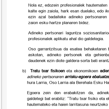
Nola ez, edozein profesionalek hautematen 
kalte egin zaiola, hark esan duelako, edo ik
ezin azal badaiteke adineko pertsonaren
zaion esku-hartze planaren bidez.
Adineko pertsonari laguntza soziosanitar
profesionalek aplikatu ahal dio galdetegia.
Oso garrantzitsua da esatea behaketaren 
askotan, adineko pertsonek eta gehienb
daudenek ezin diote galdera-sorta bati erant
b)
Tratu txar fisikoen
eta ekonomikoen
adie
adineko pertsonaren
arrisku-egoera ebaluatz
hura Larria, Oso Larria ala Berehala Esku Ha
Egoera zein den erabakitzen da, adinek
galdetegi bat erabiliz: “Tratu txar fisiko et
hautemateko eta haien larritasuna neurtzeko 