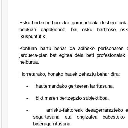
Esku-hartzeei buruzko gomendioak desberdinak d
edukiari dagokionez, bai esku hartzeko esk
ikuspuntutik.
Kontuan hartu behar da adineko pertsonaren bi
jarduera-plan bat egitea dela beti profesionalak
helburua.
Horretarako, honako hauek zehaztu behar dira:
-
hautemandako gertaeren larritasuna.
-
biktimaren pertzepzio subjektiboa.
-
arrisku-faktoreak desagerrarazteko 
segurtasuna eta ongizatea babesteko 
bideragarritasuna.