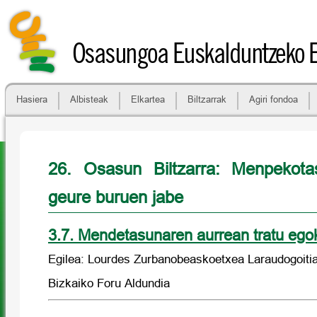
Osasungoa Euskalduntzeko 
Hasiera
Albisteak
Elkartea
Biltzarrak
Agiri fondoa
26. Osasun Biltzarra: Menpekota
geure buruen jabe
3.7. Mendetasunaren aurrean tratu ego
Egilea: Lourdes Zurbanobeaskoetxea Laraudogoiti
Bizkaiko Foru Aldundia