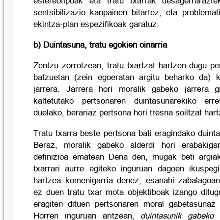
estereotipoak eta tratu txarrak desagerrarazte
sentsibilizazio kanpainen bitartez, eta problemat
ekintza-plan espezifikoak garatuz.
b) Duintasuna, tratu egokien oinarria
Zentzu zorrotzean, tratu txartzat hartzen dugu pe
batzuetan (zein egoeratan argitu beharko da) k
jarrera. Jarrera hori moralik gabeko jarrera 
kaltetutako pertsonaren duintasunarekiko err
duelako, berariaz pertsona hori tresna soiltzat har
Tratu txarra beste pertsona bati eragindako duint
Beraz, moralik gabeko alderdi hori erabakigar
definizioa ematean Dena den, mugak beti argiak
txarrari aurre egiteko inguruan dagoen ikuspegi
hartzea komenigarria denez, esanahi zabalagoan 
ez duen tratu txar mota objektiboak izango ditug
eragiten dituen pertsonaren moral gabetasunaz 
Horren inguruan aritzean,
duintasunik gabeko