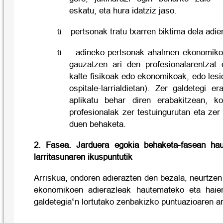
eskatu, eta hura idatziz jaso.
ü
pertsonak tratu txarren biktima dela adie
ü
adineko pertsonak ahalmen ekonomikoa
gauzatzen ari den profesionalarentzat
kalte fisikoak edo ekonomikoak, edo lesio
ospitale-larrialdietan). Zer galdetegi e
aplikatu behar diren erabakitzean, k
profesionalak zer testuingurutan eta zer
duen behaketa.
2. Fasea. Jarduera
egokia behaketa-fasean ha
larritasunaren ikuspuntutik
Arriskua, ondoren adierazten den bezala, neurtzen 
ekonomikoen adierazleak hautemateko eta haien
galdetegia”n lortutako zenbakizko puntuazioaren a