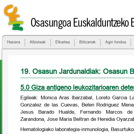
Osasungoa Euskalduntzeko 
Hasiera
Albisteak
Elkartea
Biltzarrak
Agiri fondoa
19. Osasun Jardunaldiak: Osasun B
5.0 Giza antigeno leukozitarioaren det
Egileak: Monica Aras lbarzabal, Loreto Garcia L
Gonzalez de las Cuevas, Belen Rodriguez Mena
Jesus Barado Hualde, Fernando Marcos de 
Zarandona, Jose Maria Beltran de Heredia Oyarza
Hematologiako laborategia-inmunologia, Basurtuko 