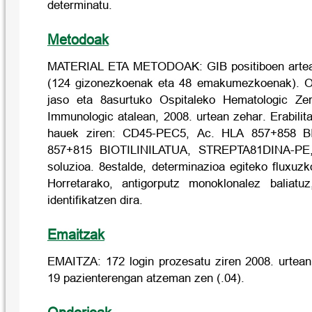
determinatu.
Metodoak
MATERIAL ETA METODOAK: GIB positiboen artean 
(124 gizonezkoenak eta 48 emakumezkoenak). O
jaso eta 8asurtuko Ospitaleko Hematologic Zerb
Immunologic atalean, 2008. urtean zehar. Erabili
hauek ziren: CD45-PEC5, Ac. HLA 857+858 B
857+815 BIOTILINILATUA, STREPTA81DINA-PE, 
soluzioa. 8estalde, determinazioa egiteko fluxuzko
Horretarako, antigorputz monoklonalez baliatu
identifikatzen dira.
Emaitzak
EMAITZA: 172 login prozesatu ziren 2008. urtea
19 pazienterengan atzeman zen (.04).