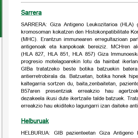
Sarrera
SARRERA: Giza Antigeno Leukozitarioa (HLA) g
kromosoman kokatzen den Histokonpatibilitate Ko
(MHC). Erantzun immunearen erregultazioan part
antigenoak eta kanpokoak bereiziz. MCHren al
(HLA 827, HLA 851, HLA 857) Giza lmmunoeskas
progresio motelagoarekin lotu da hainbat ikerlan
GIBa tratatzeko beste botika batzuekin batera
antierretrobirala da. Batzuetan, botika honek hipe
kaltegarria sortzen du, baita,zenbaitetan, pazien
B57aren presentziak erreakzio hau agertzeko
dezakeela ikusi dute ikertzaile talde batzuek. Tr
erreakzio hau ekiditeko lagungarri izan daiteke an
Helburuak
HELBURUA: GIB pazienteetan Giza Antigeno L