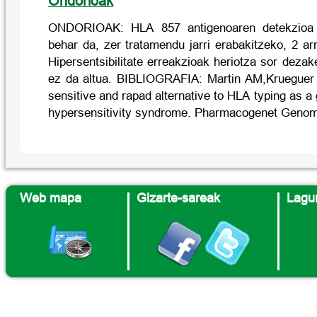
Ondorioak
ONDORIOAK: HLA 857 antigenoaren detekzioa eg
behar da, zer tratamendu jarri erabakitzeko, 2 arr
Hipersentsibilitate erreakzioak heriotza sor dezak
ez da altua. BIBLIOGRAFIA: Martin AM,Krueguer 
sensitive and rapad alternative to HLA typing as a 
hypersensitivity syndrome. Pharmacogenet Genom
Web mapa
Gizarte-sareak
Lagun