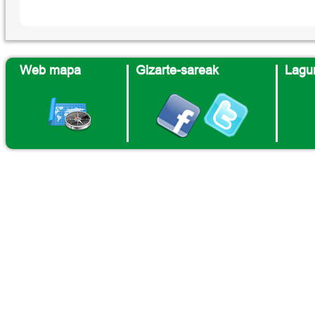
Web mapa
Gizarte-sareak
Lagun