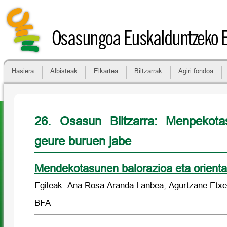
Osasungoa Euskalduntzeko 
Hasiera
Albisteak
Elkartea
Biltzarrak
Agiri fondoa
26. Osasun Biltzarra: Menpekota
geure buruen jabe
Mendekotasunen balorazioa eta orienta
Egileak: Ana Rosa Aranda Lanbea, Agurtzane Etxe
BFA