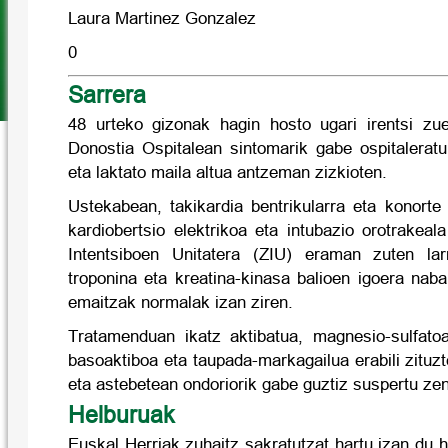
Laura Martinez Gonzalez
0
Sarrera
48 urteko gizonak hagin hosto ugari irentsi zu
Donostia Ospitalean sintomarik gabe ospitaleratu
eta laktato maila altua antzeman zizkioten.
Ustekabean, takikardia bentrikularra eta konorte
kardiobertsio elektrikoa eta intubazio orotrakea
Intentsiboen Unitatera (ZIU) eraman zuten larr
troponina eta kreatina-kinasa balioen igoera na
emaitzak normalak izan ziren.
Tratamenduan ikatz aktibatua, magnesio-sulfato
basoaktiboa eta taupada-markagailua erabili zituz
eta astebetean ondoriorik gabe guztiz suspertu zen
Helburuak
Euskal Herriak zuhaitz sakratutzat hartu izan du