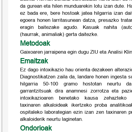
da gurean eta hilen munduarekin lotu izan dute. Ha
ez bada ere, bere hostoak jatea hilgarria izan da
egoera honen larritasunean datza, presazko trata
eragin baitezake agudo. Kasuak nahita (auto
(haurrak, animaliak) gerta daitezke.
Metodoak
Gaixoaren jarraipena egin dugu ZIU eta Analisi Kli
Emaitzak
Ez dago intoxikazio hau orienta dezakeen alterazio
Diagnostikatzen zaila da, landare honen ingesta 
hilgarria 50-100 gramo hostotan neurtu da
garrantzitsuak dira anamnesi zorrotza eta pazie
intoxikazioaren benetako kausa zehazteko h
taxinaren alkaloideak ikertzeko proba analitikoa
ospitaleko laborategian ezin izan zen taxinaren 
alkaloiderik neurtu laginetan.
Ondorioak