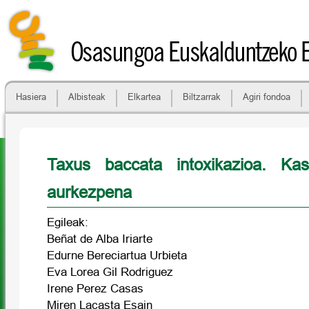
Osasungoa Euskalduntzeko 
Hasiera
Albisteak
Elkartea
Biltzarrak
Agiri fondoa
Taxus baccata intoxikazioa. Kas
aurkezpena
Egileak:
Beñat de Alba Iriarte
Edurne Bereciartua Urbieta
Eva Lorea Gil Rodriguez
Irene Perez Casas
Miren Lacasta Esain