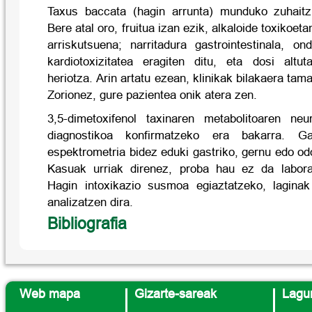
Taxus baccata (hagin arrunta) munduko zuhaitz
Bere atal oro, fruitua izan ezik, alkaloide toxikoet
arriskutsuena; narritadura gastrointestinala, on
kardiotoxizitatea eragiten ditu, eta dosi altut
heriotza. Arin artatu ezean, klinikak bilakaera tama
Zorionez, gure pazientea onik atera zen.
3,5-dimetoxifenol taxinaren metabolitoaren ne
diagnostikoa konfirmatzeko era bakarra. Ga
espektrometria bidez eduki gastriko, gernu edo odo
Kasuak urriak direnez, proba hau ez da laborat
Hagin intoxikazio susmoa egiaztatzeko, laginak 
analizatzen dira.
Bibliografia
Web mapa
Gizarte-sareak
Lagun