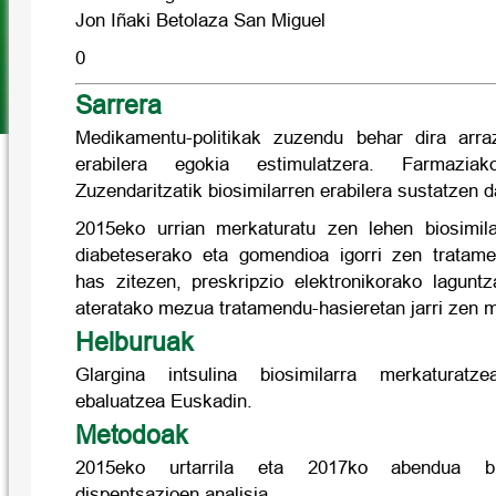
Jon Iñaki Betolaza San Miguel
0
Sarrera
Medikamentu-politikak zuzendu behar dira arraz
erabilera egokia estimulatzera. Farmazia
Zuzendaritzatik biosimilarren erabilera sustatzen d
2015eko urrian merkaturatu zen lehen biosimilar
diabeteserako eta gomendioa igorri zen tratame
has zitezen, preskripzio elektronikorako lagunt
ateratako mezua tratamendu-hasieretan jarri zen
Helburuak
Glargina intsulina biosimilarra merkaturat
ebaluatzea Euskadin.
Metodoak
2015eko urtarrila eta 2017ko abendua bit
dispentsazioen analisia.