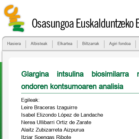
Osasungoa Euskalduntzeko 
Hasiera
Albisteak
Elkartea
Biltzarrak
Agiri fondoa
Glargina intsulina biosimilarra 
ondoren kontsumoaren analisia
Egileak:
Leire Braceras Izaguirre
Isabel Elizondo López de Landache
Nerea Ullibarri Ortiz de Zarate
Alaitz Zubizarreta Aizpurua
Itziar Soengas Ribote