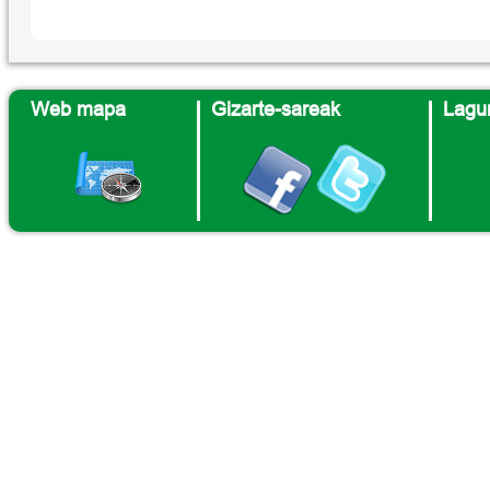
Web mapa
Gizarte-sareak
Lagun