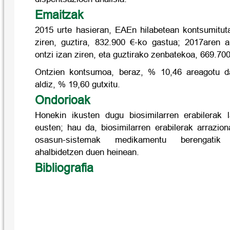
Emaitzak
2015 urte hasieran, EAEn hilabetean kontsumitut
ziren, guztira, 832.900 €-ko gastua; 2017aren a
ontzi izan ziren, eta guztirako zenbatekoa, 669.700
Ontzien kontsumoa, beraz, % 10,46 areagotu da
aldiz, % 19,60 gutxitu.
Ondorioak
Honekin ikusten dugu biosimilarren erabilerak 
eusten; hau da, biosimilarren erabilerak arrazion
osasun-sistemak medikamentu berengatik 
ahalbidetzen duen heinean.
Bibliografia