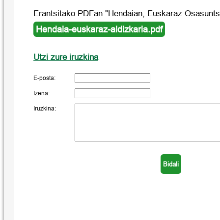
Erantsitako PDFan "Hendaian, Euskaraz Osasuntsu
Hendaia-euskaraz-aldizkaria.pdf
Utzi zure iruzkina
E-posta:
Izena:
Iruzkina: