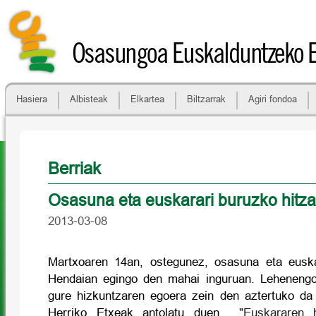
Osasungoa Euskalduntzeko 
Hasiera
Albisteak
Elkartea
Biltzarrak
Agiri fondoa
Berriak
Osasuna eta euskarari buruzko hitz
2013-03-08
Martxoaren 14an, ostegunez, osasuna eta euska
Hendaian egingo den mahai inguruan. Lehenengo 
gure hizkuntzaren egoera zein den aztertuko da
Herriko Etxeak antolatu duen
"Euskararen 