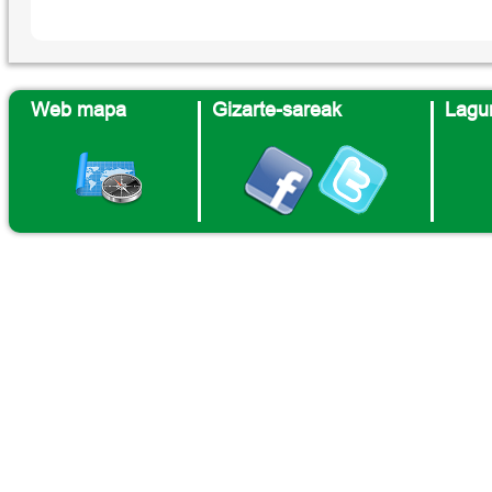
Web mapa
Gizarte-sareak
Lagun