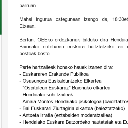
barruan.
Mahai ingurua ostegunean izango da, 18:30e
Etxean.
Bertan, OEEko ordezkariak bilduko dira Hendaia
Baionako eritetxean euskara bultztatzeko ari d
besteak beste.
Parte hartzaileak honako hauek izanen dira:
- Euskararen Erakunde Publikoa
- Osasungoa Euskalduntzeko Elkartea
- "Ospitalean Euskaraz" Baionako elkartea
- Hendaiako suhiltzaileak
- Amaia Montes Hendaiako psikologoa (baieztatze
- Bai Euskarari Ziurtagiria elkartea (baieztatzeko)
- Antxeta Irratia (eztabaiden moderatzailea)
- Hendaiako Euskara Batzordeko hautetsiak eta Eu