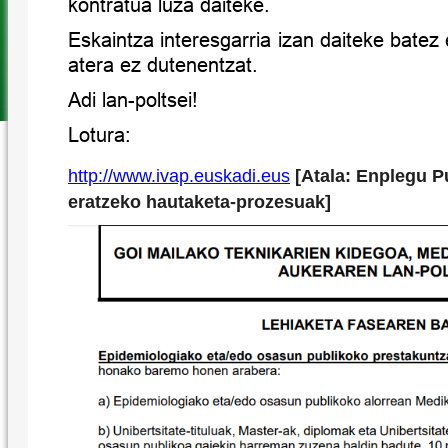
kontratua luza daiteke.
Eskaintza interesgarria izan daiteke batez
atera ez dutenentzat.
Adi lan-poltsei!
Lotura:
http://www.ivap.euskadi.eus
[
Atala: Enplegu P
eratzeko hautaketa-prozesuak]