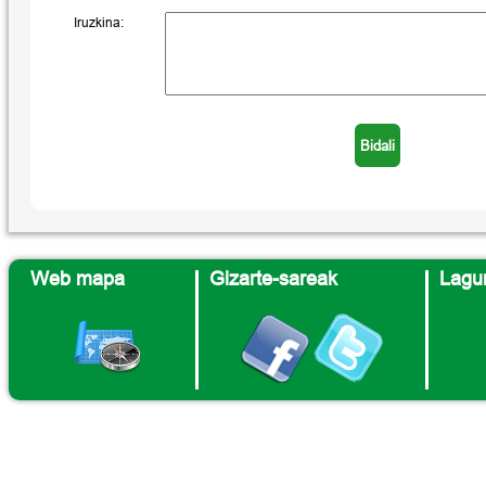
Iruzkina:
Web mapa
Gizarte-sareak
Lagun