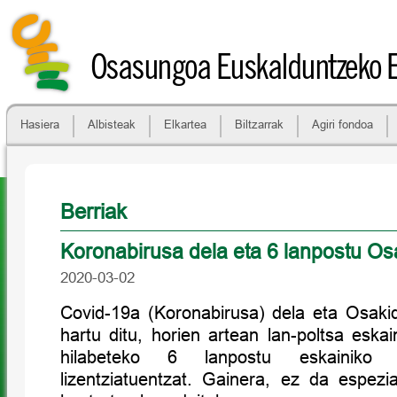
Osasungoa Euskalduntzeko 
Hasiera
Albisteak
Elkartea
Biltzarrak
Agiri fondoa
Berriak
Koronabirusa dela eta 6 lanpostu Os
2020-03-02
Covid-19a (Koronabirusa) dela eta Osakid
hartu ditu, horien artean lan-poltsa eska
hilabeteko 6 lanpostu eskainiko 
lizentziatuentzat. Gainera, ez da espezia