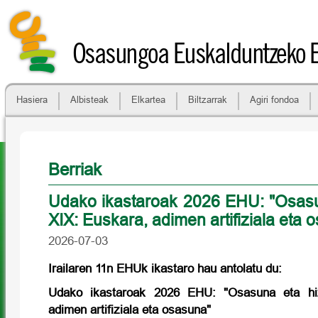
Osasungoa Euskalduntzeko 
Hasiera
Albisteak
Elkartea
Biltzarrak
Agiri fondoa
Berriak
Udako ikastaroak 2026 EHU: "Osasu
XIX: Euskara, adimen artifiziala eta 
2026-07-03
Irailaren 11n EHUk ikastaro hau antolatu du:
Udako ikastaroak 2026 EHU: "Osasuna eta hi
adimen artifiziala eta osasuna"