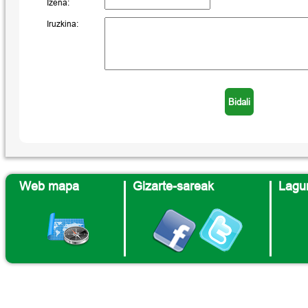
Izena:
Iruzkina:
Web mapa
Gizarte-sareak
Lagun