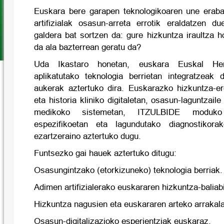
Euskara bere garapen teknologikoaren une eraba
artifizialak osasun-arreta errotik eraldatzen du
galdera bat sortzen da: gure hizkuntza iraultza 
da ala bazterrean geratu da?
Uda Ikastaro honetan, euskara Euskal Herr
aplikatutako teknologia berrietan integratzeak
aukerak aztertuko dira. Euskarazko hizkuntza-e
eta historia kliniko digitaletan, osasun-laguntzaile 
medikoko sistemetan, ITZULBIDE moduko i
espezifikoetan eta lagundutako diagnostikora
ezartzeraino aztertuko dugu.
Funtsezko gai hauek aztertuko ditugu:
Osasungintzako (etorkizuneko) teknologia berriak.
Adimen artifizialerako euskararen hizkuntza-balia
Hizkuntza nagusien eta euskararen arteko arrakala
Osasun-digitalizazioko esperientziak euskaraz.