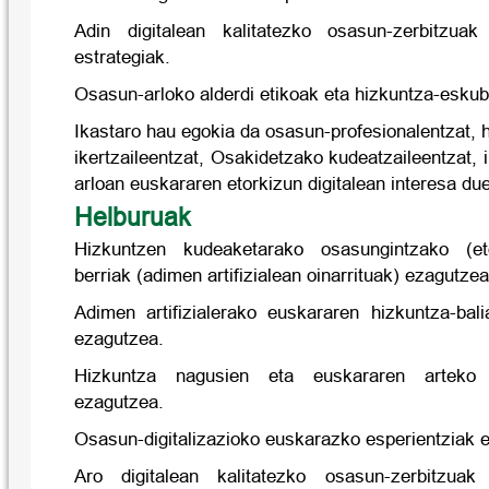
Adin digitalean kalitatezko osasun-zerbitzua
estrategiak.
Osasun-arloko alderdi etikoak eta hizkuntza-eskub
Ikastaro hau egokia da osasun-profesionalentzat, 
ikertzaileentzat, Osakidetzako kudeatzaileentzat, 
arloan euskararen etorkizun digitalean interesa du
Helburuak
Hizkuntzen kudeaketarako osasungintzako (eto
berriak (adimen artifizialean oinarrituak) ezagutzea
Adimen artifizialerako euskararen hizkuntza-ba
ezagutzea.
Hizkuntza nagusien eta euskararen arteko a
ezagutzea.
Osasun-digitalizazioko euskarazko esperientziak 
Aro digitalean kalitatezko osasun-zerbitzua