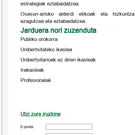
estrategiak eztabaidatzea.
Osasun-arloko alderdi etikoak eta hizkuntza
ezagutzea eta eztabaidatzea.
Jarduera nori zuzenduta
Publiko orokorra
Unibertsitateko ikaslea
Unibertsitarioak ez diren ikasleak
Irakasleak
Profesionalak
Utzi zure iruzkina
E-posta: