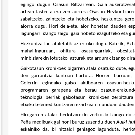
egingo dugun Osasun Biltzarrean. Gaia aukeratzer
artean laster atera zen aurrera Osasun Hezkuntzaren
zabaltzeko, zaintzeko eta hobetzeko, hezkuntza ger
alorra dugu. Hori dela-eta, alor honetan dauden es
lagungarri izango zaigu, gaia hobeto ezagutzeko eta gu
Hezkuntza lau ataletatik aztertuko dugu. Batetik, Azt
mahai-inguruan, ohitura osasungarriak, obesita
minbiziarekin lotutako azturak eta ardurak izango dira
Gaixotasun kronikoek bigarren atala osatuko dute, egu
den garrantzia kontuan hartuta. Horren barruan, l
Goierrin egindako gaixo aktiboaren osasun-hezk
programaren garapena eta berau osasun-erakunde
teknologia berriak gaixotasun kronikoen zerbitzura
etxeko telemedikuntzaren ezartzean munduan dauden 
Hirugarren atalak heriotzarekin zerikusia izango du e
Peña medikuak gai honi buruz zuzendu duen
Aulki hu
eskainiko da, bi hitzaldi gehiagoz lagunduta: heri