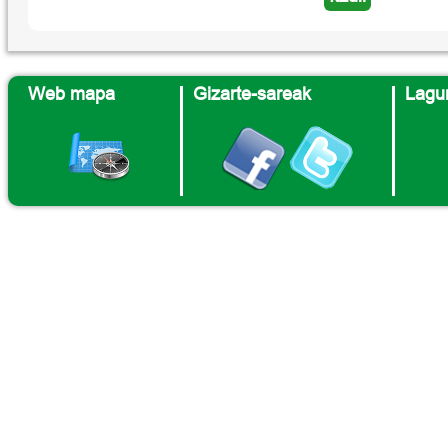
Web mapa
Gizarte-sareak
Lagun