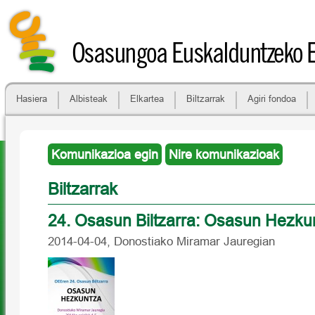
Osasungoa Euskalduntzeko 
Hasiera
Albisteak
Elkartea
Biltzarrak
Agiri fondoa
Komunikazioa egin
Nire komunikazioak
Biltzarrak
24. Osasun Biltzarra: Osasun Hezku
2014-04-04, Donostiako Miramar Jauregian