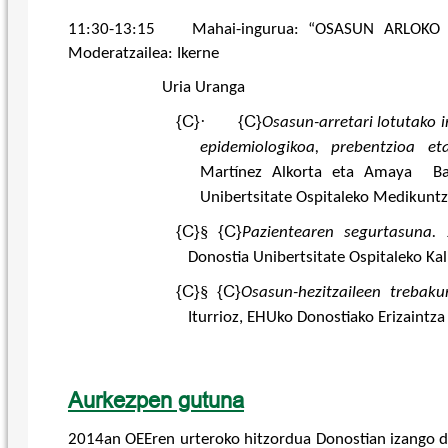
11:30-13:15 Mahai-ingurua: “OSASUN ARLOKO 
Moderatzailea: Ikerne
Uria Uranga
{C}
·
{C}
Osasun-arretari lotutako i
epidemiologikoa, prebentzioa et
Martínez Alkorta eta
Amaya Bac
Unibertsitate Ospitaleko Medikuntz
{C}
§
{C}
Pazientearen segurtasuna.
J
Donostia Unibertsitate Ospitaleko Kal
{C}
§
{C}
Osasun-hezitzaileen trebaku
Iturrioz, EHUko Donostiako Erizaintza
Aurkezpen gutuna
2014an OEEren urteroko hitzordua Donostian izango du