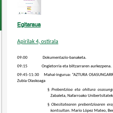
Egitaraua
Apirilak 4, ostirala
09:00 Dokumentazio-banaketa.
09:15 Ongietorria eta biltzarraren aurkezpena.
09:45-11:30 Mahai-ingurua: “AZTURA OSASUNGARRIAK
Zubia Olaskoaga
§
Prebentzioa eta ohitura osasung
Zabaleta, Nafarroako Unibertsitateko
§
Obesitatearen prebentzioaren era
kontsultan
. Mario López Mateo, B