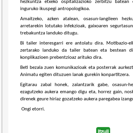
hezkuntza etxeko ospitalizazioko zerbitzu batean 
inguruko ikuspegi antropologikoa.
Amaitzeko, azken atalean, osasun-langileen hezk
arretarekin lotutako infekzioak, gaixoaren segurtasun
trebakuntza landuko ditugu.
Bi tailer interesgarri ere antolatu dira. Motibazio-e
zertarako landuko da tailer batean eta bestean d
konplikazioen prebentzioaz arituko dira.
Beti bezala zuen komunikazioak eta posterrak aurkez
Animatu egiten dituzuen lanak gurekin konpartitzera.
Egitarau zabal honek, zalantzarik gabe, osasun-h
ezagutzeko aukera emango digu eta, horrez gain, nosk
direnek geure hiriaz gozatzeko aukera paregabea izang
Ongi etorri.
Itzuli