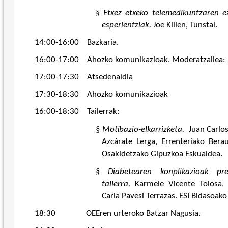
§
Etxez etxeko telemedikuntzaren 
esperientziak.
Joe Killen, Tunstal.
14:00-16:00 Bazkaria.
16:00-17:00 Ahozko komunikazioak. Moderatzailea: Lu
17:00-17:30 Atsedenaldia
17:30-18:30 Ahozko komunikazioak
16:00-18:30 Tailerrak:
§
Motibazio-elkarrizketa.
Juan Carlos
Azcárate Lerga, Errenteriako Ber
Osakidetzako Gipuzkoa Eskualdea.
§
Diabetearen konplikazioak pr
tailerra.
Karmele Vicente
Tolosa, 
Carla Pavesi Terrazas. ESI Bidasoa
18:30 OEEren urteroko Batzar Nagusia.