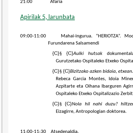
21:00 Afaria
Apirilak 5, larunbata
09:00-11:00 Mahai-ingurua. “HERIOTZA”. Mode
Furundarena Salsamendi
{C}
§
{C}
Aulki hutsak
dokumental
Gurutzetako Ospitaleko Etxeko Ospital
{C}
§
{C}
Bizitzako azken bidaia, etxean
Rebeca Garcia
Montes, Idoia Mine
Azpitarte eta Oihana Ibarguren Agirr
Ospitaleko Etxeko Ospitalizazio Zerbi
{C}
§
{C}
Nola hil nahi duzu? hiltze
Eizagirre, Antropologian doktorea.
11:00-11:30 Atsedenaldia.