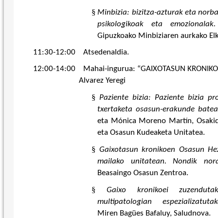
§
Minbizia: bizitza-azturak eta norb
psikologikoak eta emozionalak.
Gipuzkoako Minbiziaren aurkako Elk
11:30-12:00 Atsedenaldia.
12:00-14:00 Mahai-ingurua: “GAIXOTASUN KRONIKOAK
Alvarez Yeregi
§
Paziente bizia: Paziente bizia 
txertaketa osasun-erakunde batea
eta Mónica Moreno Martín, Osakid
eta Osasun Kudeaketa Unitatea.
§
Gaixotasun kronikoen Osasun He
mailako unitatean. Nondik nor
Beasaingo Osasun Zentroa.
§
Gaixo kronikoei zuzendutako
multipatologian espezializatuta
Miren Bagües Bafaluy
, Saludnova.