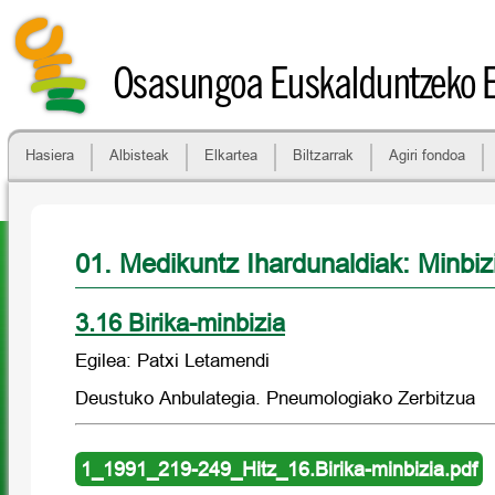
Osasungoa Euskalduntzeko 
Hasiera
Albisteak
Elkartea
Biltzarrak
Agiri fondoa
01. Medikuntz Ihardunaldiak: Minbiz
3.16 Birika-minbizia
Egilea: Patxi Letamendi
Deustuko Anbulategia. Pneumologiako Zerbitzua
1_1991_219-249_Hitz_16.Birika-minbizia.pdf