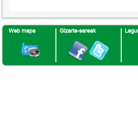
Web mapa
Gizarte-sareak
Lagun