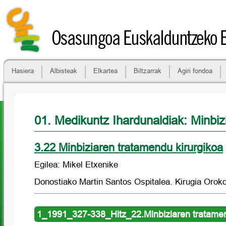
Osasungoa Euskalduntzeko 
Hasiera
Albisteak
Elkartea
Biltzarrak
Agiri fondoa
01. Medikuntz Ihardunaldiak: Minbiz
3.22 Minbiziaren tratamendu kirurgikoa
Egilea: Mikel Etxenike
Donostiako Martin Santos Ospitalea. Kirugia Oroko
1_1991_327-338_Hitz_22.Minbiziaren tratamen