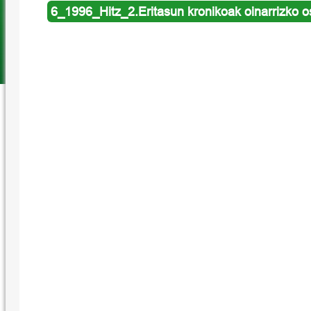
6_1996_Hitz_2.Eritasun kronikoak oinarrizko o