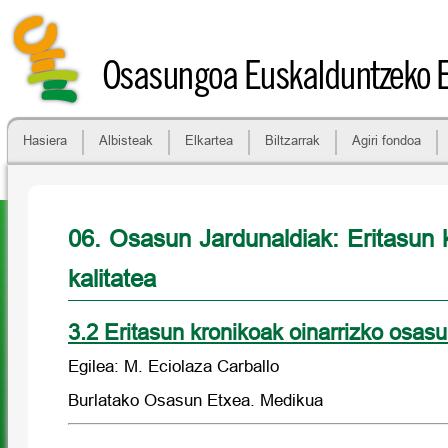
Osasungoa Euskalduntzeko 
Hasiera
Albisteak
Elkartea
Biltzarrak
Agiri fondoa
06. Osasun Jardunaldiak: Eritasun k
kalitatea
3.2 Eritasun kronikoak oinarrizko osas
Egilea: M. Eciolaza Carballo
Burlatako Osasun Etxea. Medikua