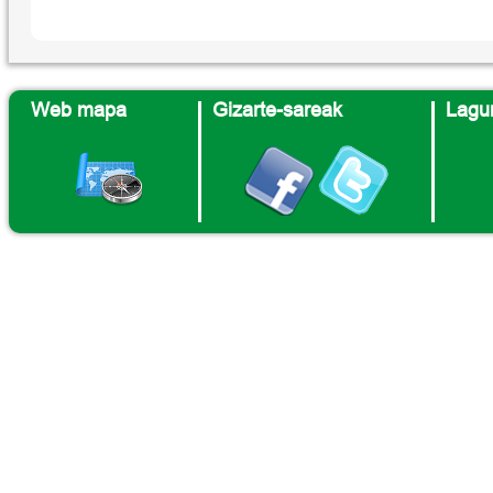
Web mapa
Gizarte-sareak
Lagun