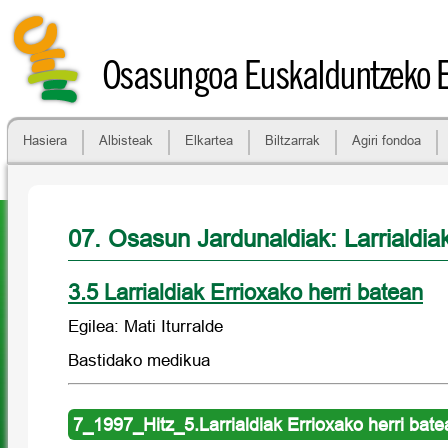
Osasungoa Euskalduntzeko 
Hasiera
Albisteak
Elkartea
Biltzarrak
Agiri fondoa
07. Osasun Jardunaldiak: Larrialdia
3.5 Larrialdiak Errioxako herri batean
Egilea: Mati Iturralde
Bastidako medikua
7_1997_Hitz_5.Larrialdiak Errioxako herri bate