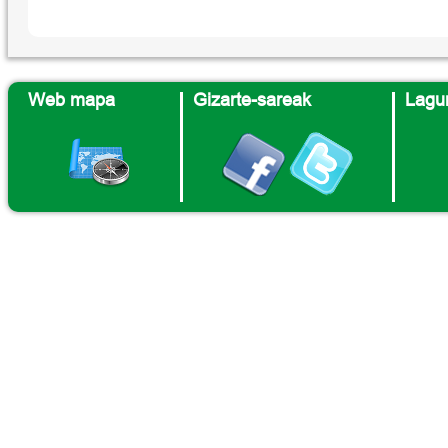
Web mapa
Gizarte-sareak
Lagun