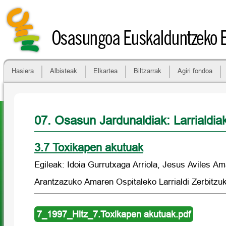
Osasungoa Euskalduntzeko 
Hasiera
Albisteak
Elkartea
Biltzarrak
Agiri fondoa
07. Osasun Jardunaldiak: Larrialdia
3.7 Toxikapen akutuak
Egileak: Idoia Gurrutxaga Arriola, Jesus Aviles Am
Arantzazuko Amaren Ospitaleko Larrialdi Zerbitz
7_1997_Hitz_7.Toxikapen akutuak.pdf