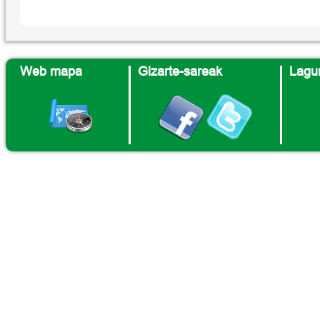
Web mapa
Gizarte-sareak
Lagun