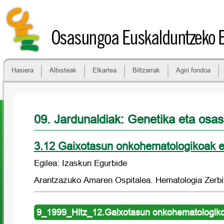
Osasungoa Euskalduntzeko 
Hasiera
Albisteak
Elkartea
Biltzarrak
Agiri fondoa
09. Jardunaldiak: Genetika eta osa
3.12 Gaixotasun onkohematologikoak e
Egilea: Izaskun Egurbide
Arantzazuko Amaren Ospitalea. Hematologia Zerbi
9_1999_Hitz_12.Gaixotasun onkohematologikoa