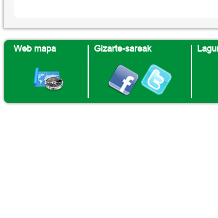
Web mapa
Gizarte-sareak
Lagun