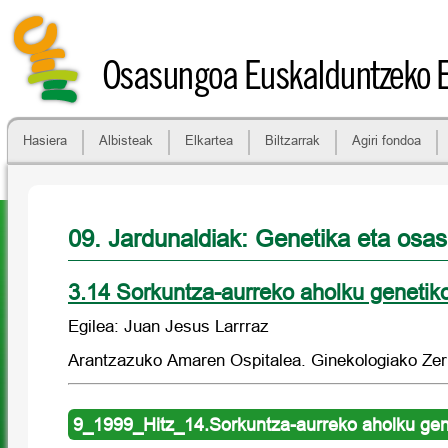
Osasungoa Euskalduntzeko 
Hasiera
Albisteak
Elkartea
Biltzarrak
Agiri fondoa
09. Jardunaldiak: Genetika eta osa
3.14 Sorkuntza-aurreko aholku genetik
Egilea: Juan Jesus Larrraz
Arantzazuko Amaren Ospitalea. Ginekologiako Zer
9_1999_Hitz_14.Sorkuntza-aurreko aholku gen