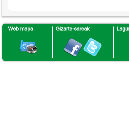
Web mapa
Gizarte-sareak
Lagun