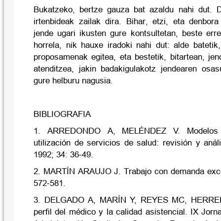
Bukatzeko, bertze gauza bat azaldu nahi dut.
irtenbideak zailak dira. Bihar, etzi, eta denbor
jende ugari ikusten gure kontsultetan, beste er
horrela, nik hauxe iradoki nahi dut: alde batetik
proposamenak egitea, eta bestetik, bitartean, je
atenditzea, jakin badakigulakotz jendearen osa
gure helburu nagusia.
BIBLIOGRAFIA
1. ARREDONDO A, MELÉNDEZ V. Modelos ex
utilización de servicios de salud: revisión y aná
1992; 34: 36-49.
2. MARTÍN ARAUJO J. Trabajo con demanda exce
572-581.
3. DELGADO A, MARÍN Y, REYES MC, HERRE
perfil del médico y la calidad asistencial. IX Jor