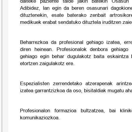
daiteke paziente talde jakin batekin Osasun 
Adibidez, lan egin da beren osasunari dagokion
dituztenekin, esate baterako zenbait artrosiko
medikuek erabat sendatuko dituztela iruditzen zaie
Beharrezkoa da profesional gehiago izatea, err
diren heinean. Profesionalok denbora gehiago
gehiago egin behar dugulakotz baita eskaintza 
etortzen zaigulakotz ere.
Espezialisten zerrendetako atzerapenak arintz
izatea garrantzizkoa da oso, bisitaldiak mugatu aha
Profesionalon formazioa bultzatzea, bai klinik
komunikaziozkoa.