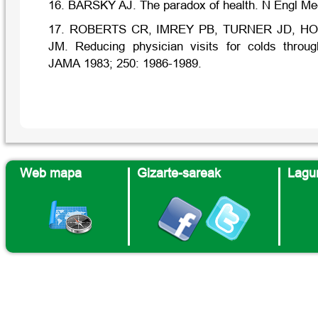
16. BARSKY AJ. The paradox of health. N Engl Me
17. ROBERTS CR, IMREY PB, TURNER JD, H
JM. Reducing physician visits for colds throu
JAMA 1983; 250: 1986-1989.
Web mapa
Gizarte-sareak
Lagun