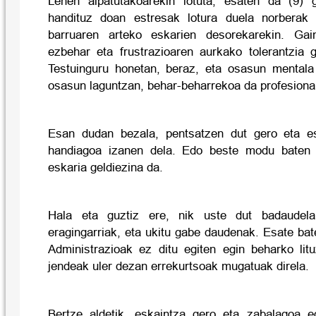
Lehen aipatutakoarekin lotuta, esaten da (9) 
handituz doan estresak lotura duela norberak
barruaren arteko eskarien desorekarekin. Ga
ezbehar eta frustrazioaren aurkako tolerantzia g
Testuinguru honetan, beraz, eta osasun mentala 
osasun laguntzan, behar-beharrekoa da profesional 
Esan dudan bezala, pentsatzen dut gero eta e
handiagoa izanen dela. Edo beste modu baten 
eskaria geldiezina da.
Hala eta guztiz ere, nik uste dut badaudel
eragingarriak, eta ukitu gabe daudenak. Esate bate
Administrazioak ez ditu egiten egin beharko lit
jendeak uler dezan errekurtsoak mugatuak direla.
Bertze aldetik, eskaintza gero eta zabalagoa eg