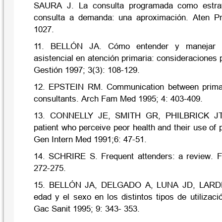
SAURA J. La consulta programada como estrate
consulta a demanda: una aproximación. Aten Pr
1027.
11. BELLÓN JA. Cómo entender y manejar e
asistencial en atención primaria: consideraciones
Gestión 1997; 3(3): 108-129.
12. EPSTEIN RM. Communication between primar
consultants. Arch Fam Med 1995; 4: 403-409.
13. CONNELLY JE, SMITH GR, PHILBRICK JT,
patient who perceive peor health and their use of 
Gen Intern Med 1991;6: 47-51.
14. SCHRIRE S. Frequent attenders: a review. F
272-275.
15. BELLÓN JA, DELGADO A, LUNA JD, LARDELL
edad y el sexo en los distintos tipos de utilizaci
Gac Sanit 1995; 9: 343- 353.