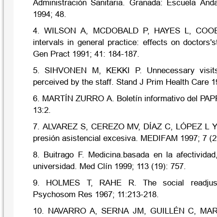
Administración Sanitaria. Granada: Escuela And
1994; 48.
4. WILSON A, MCDOBALD P, HAYES L, COOEN
intervals in general practice: effects on doctors'
Gen Pract 1991; 41: 184-187.
5. SIHVONEN M, KEKKI P. Unnecessary visits
perceived by the staff. Stand J Prim Health Care 1
6. MARTÍN ZURRO A. Boletín informativo del PA
13:2.
7. ALVAREZ S, CEREZO MV, DÍAZ C, LÓPEZ L Y
presión asistencial excesiva. MEDIFAM 1997; 7 (2
8. Buitrago F. Medicina.basada en la afectividad
universidad. Med Clín 1999; 113 (19): 757.
9. HOLMES T, RAHE R. The social readjust
Psychosom Res 1967; 11:213-218.
10. NAVARRO A, SERNA JM, GUILLÉN C, MA