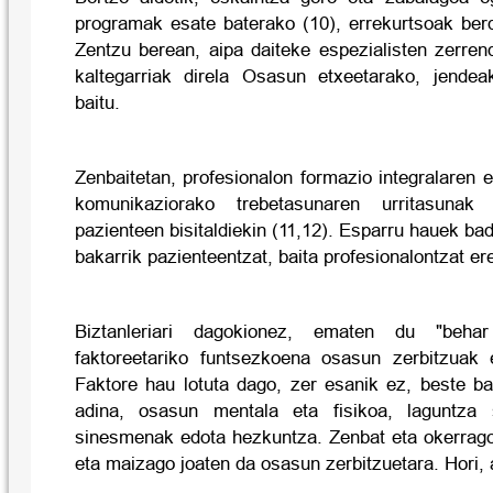
programak esate baterako (10), errekurtsoak berd
Zentzu berean, aipa daiteke espezialisten zerre
kaltegarriak direla Osasun etxeetarako, jende
baitu.
Zenbaitetan, profesionalon formazio integralaren e
komunikaziorako trebetasunaren urritasunak
pazienteen bisitaldiekin (11,12). Esparru hauek ba
bakarrik pazienteentzat, baita profesionalontzat er
Biztanleriari dagokionez, ematen du "behar
faktoreetariko funtsezkoena osasun zerbitzuak e
Faktore hau lotuta dago, zer esanik ez, beste ba
adina, osasun mentala eta fisikoa, laguntza 
sinesmenak edota hezkuntza. Zenbat eta okerrago 
eta maizago joaten da osasun zerbitzuetara. Hori, a