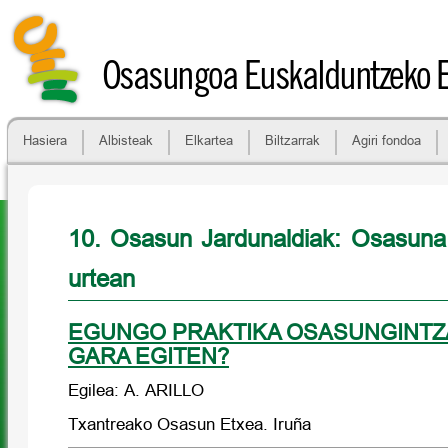
Osasungoa Euskalduntzeko 
Hasiera
Albisteak
Elkartea
Biltzarrak
Agiri fondoa
10. Osasun Jardunaldiak: Osasuna
urtean
EGUNGO PRAKTIKA OSASUNGINTZA
GARA EGITEN?
Egilea: A. ARILLO
Txantreako Osasun Etxea. Iruña