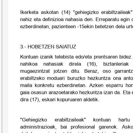
Ikerketa askotan (14) "gehiegizko erabiltzaileak
nahiz eta definizioa nahasia den. Erreparatu egin
ezberdinetan, pazienteen -15ekin betetzen dela urt
3.- HOBETZEN SAIATUZ
Kontuan izanik telebista edo/eta prentsaren bide
nahikoa nahasiak direla (16), biztanleriak
mugaezintzat jotzen ditu. Beraz, oso garrant
erabiltzeko moduari buruzko hezkuntza ona anto
maila konkretu ezberdinetan. Azken esparru hon
gaia osasun arazoetarako hezkuntza izan da. Eta
dira (17), eskari kopuruaren aldetik.
"Gehiegizko erabiltzaileak" kontuan hart
administrazioak, bai profesional garenok. Asko