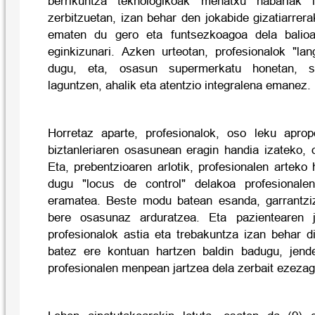
berrikuntza teknologikoak mehatxu nabariak
zerbitzuetan, izan behar den jokabide gizatiarrera
ematen du gero eta funtsezkoagoa dela balioa
eginkizunari. Azken urteotan, profesionalok "lan
dugu, eta, osasun supermerkatu honetan, sa
laguntzen, ahalik eta atentzio integralena emanez.
Horretaz aparte, profesionalok, oso leku apro
biztanleriaren osasunean eragin handia izateko, 
Eta, prebentzioaren arlotik, profesionalen arteko
dugu "locus de control" delakoa profesionale
eramatea. Beste modu batean esanda, garrantzi
bere osasunaz arduratzea. Eta pazientearen j
profesionalok astia eta trebakuntza izan behar d
batez ere kontuan hartzen baldin badugu, jen
profesionalen menpean jartzea dela zerbait ezeza