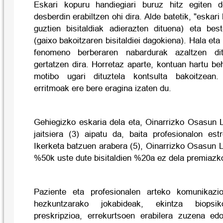
Eskari kopuru handiegiari buruz hitz egiten 
desberdin erabiltzen ohi dira. Alde batetik, "eskari
guztien bisitaldiak adierazten dituena) eta best
(gaixo bakoitzaren bisitaldiei dagokiena). Hala eta
fenomeno berberaren nabardurak azaltzen di
gertatzen dira. Horretaz aparte, kontuan hartu b
motibo ugari dituztela kontsulta bakoitzean.
erritmoak ere bere eragina izaten du.
Gehiegizko eskaria dela eta, Oinarrizko Osasun L
jaitsiera (3) aipatu da, baita profesionalon est
Ikerketa batzuen arabera (5), Oinarrizko Osasun 
%50k uste dute bisitaldien %20a ez dela premiazk
Paziente eta profesionalen arteko komunikazi
hezkuntzarako jokabideak, ekintza biopsiko
preskripzioa, errekurtsoen erabilera zuzena ed