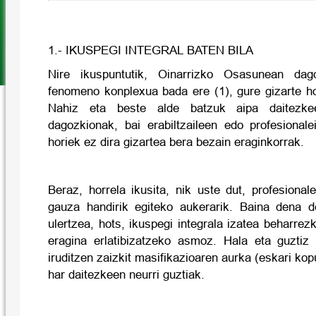
1.- IKUSPEGI INTEGRAL BATEN BILA
Nire ikuspuntutik, Oinarrizko Osasunean dag
fenomeno konplexua bada ere (1), gure gizarte ho
Nahiz eta beste alde batzuk aipa daitezkee
dagozkionak, bai erabiltzaileen edo profesional
horiek ez dira gizartea bera bezain eraginkorrak.
Beraz, horrela ikusita, nik uste dut, profesiona
gauza handirik egiteko aukerarik. Baina dena d
ulertzea, hots, ikuspegi integrala izatea beharre
eragina erlatibizatzeko asmoz. Hala eta guztiz 
iruditzen zaizkit masifikazioaren aurka (eskari ko
har daitezkeen neurri guztiak.