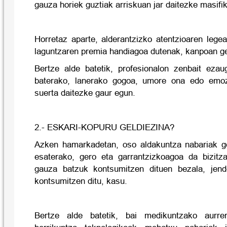
gauza horiek guztiak arriskuan jar daitezke masifi
Horretaz aparte, alderantzizko atentzioaren legea
laguntzaren premia handiagoa dutenak, kanpoan ge
Bertze alde batetik, profesionalon zenbait ezaug
baterako, lanerako gogoa, umore ona edo emozi
suerta daitezke gaur egun.
2.- ESKARI-KOPURU GELDIEZINA?
Azken hamarkadetan, oso aldakuntza nabariak ge
esaterako, gero eta garrantzizkoagoa da bizitz
gauza batzuk kontsumitzen dituen bezala, jen
kontsumitzen ditu, kasu.
Bertze alde batetik, bai medikuntzako aurrer