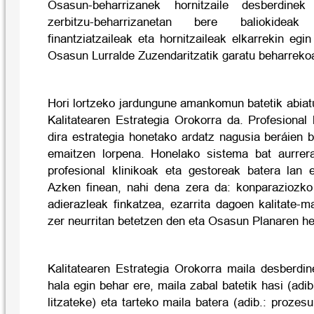
Osasun-beharrizanek hornitzaile desberdinek 
zerbitzu-beharrizanetan bere baliokideak
finantziatzaileak eta hornitzaileak elkarrekin egi
Osasun Lurralde Zuzendaritzatik garatu beharreko
Hori lortzeko jardungune amankomun batetik abiat
Kalitatearen Estrategia Orokorra da. Profesional
dira estrategia honetako ardatz nagusia beráien b
emaitzen lorpena. Honelako sistema bat aurrera
profesional klinikoak eta gestoreak batera lan e
Azken finean, nahi dena zera da: konparaziozko
adierazleak finkatzea, ezarrita dagoen kalitate-ma
zer neurritan betetzen den eta Osasun Planaren hel
Kalitatearen Estrategia Orokorra maila desberdin
hala egin behar ere, maila zabal batetik hasi (adi
litzateke) eta tarteko maila batera (adib.: prozes