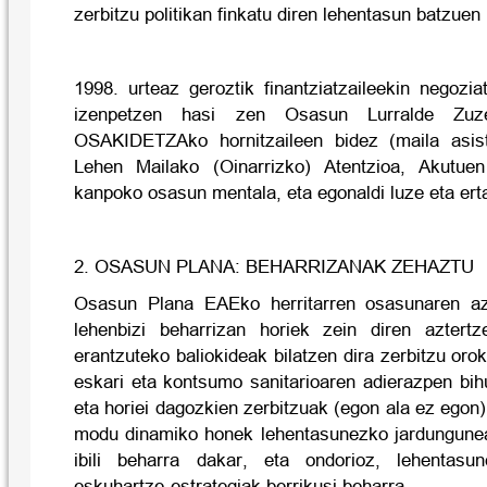
zerbitzu politikan finkatu diren lehentasun batzuen 
1998. urteaz geroztik finantziatzaileekin negozi
izenpetzen hasi zen Osasun Lurralde Zuze
OSAKIDETZAko hornitzaileen bidez (maila asiste
Lehen Mailako (Oinarrizko) Atentzioa, Akutuen
kanpoko osasun mentala, eta egonaldi luze eta ert
2. OSASUN PLANA: BEHARRIZANAK ZEHAZTU
Osasun Plana EAEko herritarren osasunaren azt
lehenbizi beharrizan horiek zein diren aztert
erantzuteko baliokideak bilatzen dira zerbitzu oro
eskari eta kontsumo sanitarioaren adierazpen bih
eta horiei dagozkien zerbitzuak (egon ala ez egon)
modu dinamiko honek lehentasunezko jardungunea
ibili beharra dakar, eta ondorioz, lehentasu
eskuhartze-estrategiak berrikusi beharra.