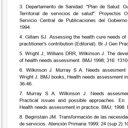
3. Departamento de Sanidad. "Plan de Salud: G
Territorial
de servicios de salud". Proyectos O
Servicio Central de Publicaciones del Gobierno
1994.
4. Gillam SJ. Assessing the health cure needs of p
practitioner's contribution (Editorial). Br J Gen Pr
5. Wright J, Willians DRR, Wilkinson J. The dev
of health needs assessment. BMJ 1998; 316: 1310
6. Wilkinson J. Murray S A. Needs assesment i
Wright J. BMJ books, Health needs assessment in 
36-46.
7. Murray S A. Wilkinson J. Needs assesment
Practical issues and possible approaches. En
Health needs assessment in practice. BMJ; 1998. 
8. Begiristain JM. Transformación de las necesid
de servicios. Atención Primaria 1999; 24 (sup 2):1