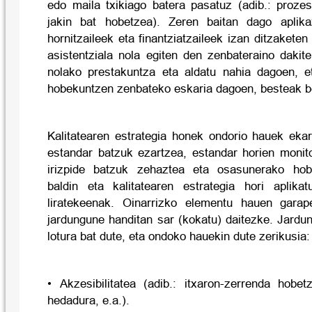
edo maila txikiago batera pasatuz (adib.: proze
jakin bat hobetzea). Zeren baitan dago aplika
hornitzaileek eta finantziatzaileek izan ditzaketen
asistentziala nola egiten den zenbateraino dakite
nolako prestakuntza eta aldatu nahia dagoen, eta
hobekuntzen zenbateko eskaria dagoen, besteak b
Kalitatearen estrategia honek ondorio hauek ekarr
estandar batzuk ezartzea, estandar horien monito
irizpide batzuk zehaztea eta osasunerako hobe
baldin eta kalitatearen estrategia hori aplika
liratekeenak. Oinarrizko elementu hauen garap
jardungune handitan sar (kokatu) daitezke. Jardu
lotura bat dute, eta ondoko hauekin dute zerikusia:
• Akzesibilitatea (adib.: itxaron-zerrenda hob
hedadura, e.a.).