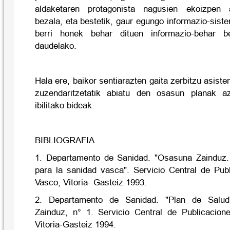
aldaketaren protagonista nagusien ekoizpen as
bezala, eta bestetik, gaur egungo informazio-sist
berri honek behar dituen informazio-behar be
daudelako.
Hala ere, baikor sentiarazten gaita zerbitzu asisten
zuzendaritzetatik abiatu den osasun planak a
ibilitako bideak.
BIBLIOGRAFIA
1. Departamento de Sanidad. "Osasuna Zainduz.
para la sanidad vasca". Servicio Central de Pub
Vasco, Vitoria- Gasteiz 1993.
2. Departamento de Sanidad. "Plan de Salud
Zainduz, n° 1. Servicio Central de Publicacion
Vitoria-Gasteiz 1994.