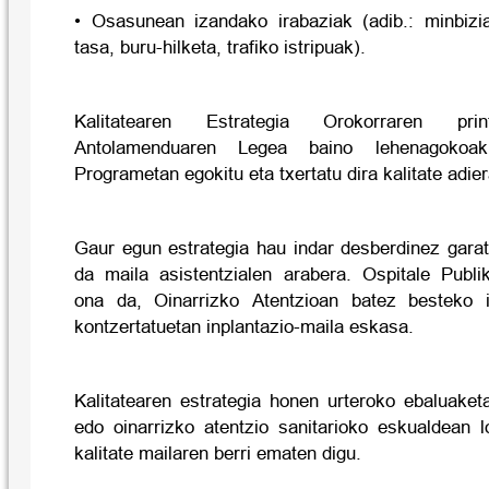
• Osasunean izandako irabaziak (adib.: minbizi
tasa, buru-hilketa, trafiko istripuak).
Kalitatearen Estrategia Orokorraren prin
Antolamenduaren Legea baino lehenagokoak
Programetan egokitu eta txertatu dira kalitate adier
Gaur egun estrategia hau indar desberdinez garat
da maila asistentzialen arabera. Ospitale Publik
ona da, Oinarrizko Atentzioan batez besteko i
kontzertatuetan inplantazio-maila eskasa.
Kalitatearen estrategia honen urteroko ebaluaket
edo oinarrizko atentzio sanitarioko eskualdean 
kalitate mailaren berri ematen digu.