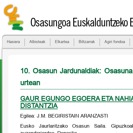
Osasungoa Euskalduntzeko 
Hasiera
Albisteak
Elkartea
Biltzarrak
Agiri fondoa
10. Osasun Jardunaldiak: Osasuna
urtean
GAUR EGUNGO EGOERA ETA NAHI
DISTANTZIA
Egilea: J.M. BEGIRISTAIN ARANZASTI
Eusko Jaurlaritzako Osasun Saila. Gipuzko