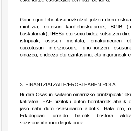
Gaur egun lehentasunezkotzat jotzen diren eskuar
minbizia; eritasun kardiobaskularrak, BGIB (ba
baskularrak); IHESa eta sexu bidez kutsatzen dire
istripuak, osasun mentala, emakumearen e
gaixotasun infekziosoak; aho-hortzen osasuna
oinazea, ondoeza eta ezintasuna; eta inguruneak e
3. FINANTZIATZAILE/EROSLEAREN ROLA.
Bi dira Osasun sailaren oinarrizko printzipioak: ek
kalitatea. EAE bizileku duten herritarrek ahalik 
jaso nahi dute osasunaren aldetik. Hala ere, 
Erkidegoan lurralde batetik bestera ald
sozisonanitarioei dagokienez.