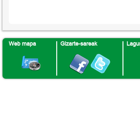
Web mapa
Gizarte-sareak
Lagun