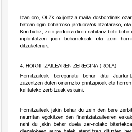
Izan ere, OLZk exijentzia-maila desberdinak ezar
batean egin beharreko jarduera/ekintzetarako, eta
Ken bidez, zein jarduera diren nahitaez bete beharr
inplantatzen joan beharrekoak eta zein horni
ditzaketenak.
4. HORNITZAILEAREN ZEREGINA (ROLA)
Hornitzaileak bereganatu behar ditu Jaurlari
zuzentzen duten oinarrizko printzipioak eta horren
kalitateko zerbitzuak eskaini.
Hornitzaileak jakin behar du zein den bere zerbi
neurritan egokitzen den finantziatzailearen eska
nahi du jakin behar duela zer-nolako bitarteko
diezaiokeen aurre haiek atenditzen dituzten her