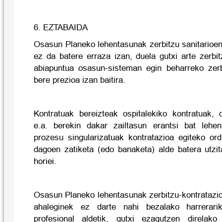
6. EZTABAIDA
Osasun Planeko lehentasunak zerbitzu sanitarioen
ez da batere erraza izan, duela gutxi arte zerbi
abiapuntua osasun-sisteman egin beharreko zerb
bere prezioa izan baitira.
Kontratuak bereizteak ospitalekiko kontratuak, o
e.a. berekin dakar zailtasun erantsi bat lehe
prozesu singularizatuak kontratazioa egiteko or
dagoen zatiketa (edo banaketa) alde batera utzit
horiei.
Osasun Planeko lehentasunak zerbitzu-kontratazio
ahaleginek ez darte nahi bezalako harrerarik
profesional aldetik, gutxi ezagutzen direlak