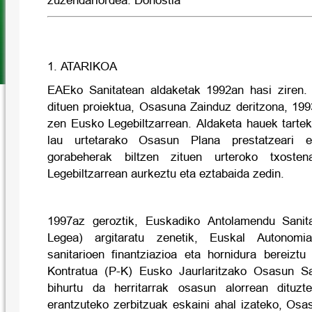
zuzendariordea. Donostia
1. ATARIKOA
EAEko Sanitatean aldaketak 1992an hasi ziren. 
dituen proiektua, Osasuna Zainduz deritzona, 199
zen Eusko Legebiltzarrean. Aldaketa hauek tartek
lau urtetarako Osasun Plana prestatzeari e
gorabeherak biltzen zituen urteroko txosten
Legebiltzarrean aurkeztu eta eztabaida zedin.
1997az geroztik, Euskadiko Antolamendu Sanit
Legea) argitaratu zenetik, Euskal Autonomi
sanitarioen finantziazioa eta hornidura bereiztu
Kontratua (P-K) Eusko Jaurlaritzako Osasun Sa
bihurtu da herritarrak osasun alorrean dituz
erantzuteko zerbitzuak eskaini ahal izateko, Os