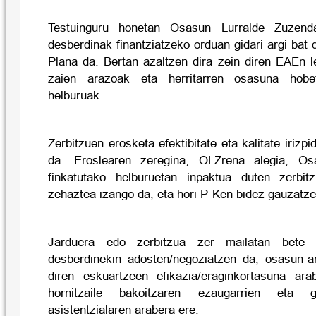
Testuinguru honetan Osasun Lurralde Zuzenda
desberdinak finantziatzeko orduan gidari argi bat
Plana da. Bertan azaltzen dira zein diren EAEn
zaien arazoak eta herritarren osasuna hobe
helburuak.
Zerbitzuen erosketa efektibitate eta kalitate irizpi
da. Eroslearen zeregina, OLZrena alegia, O
finkatutako helburuetan inpaktua duten zerbitz
zehaztea izango da, eta hori P-Ken bidez gauzatze
Jarduera edo zerbitzua zer mailatan bete b
desberdinekin adosten/negoziatzen da, osasun-a
diren eskuartzeen efikazia/eraginkortasuna ara
hornitzaile bakoitzaren ezaugarrien eta
asistentzialaren arabera ere.