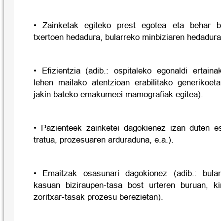
• Zainketak egiteko prest egotea eta behar b
txertoen hedadura, bularreko minbiziaren hedadura
• Efizientzia (adib.: ospitaleko egonaldi ertain
lehen mailako atentzioan erabilitako generikoet
jakin bateko emakumeei mamografiak egitea).
• Pazienteek zainketei dagokienez izan duten esp
tratua, prozesuaren arduraduna, e.a.).
• Emaitzak osasunari dagokionez (adib.: bula
kasuan biziraupen-tasa bost urteren buruan, ki
zoritxar-tasak prozesu berezietan).