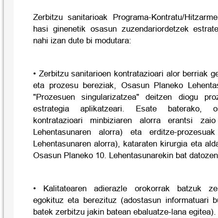
Zerbitzu sanitarioak Programa-Kontratu/Hitzarm
hasi ginenetik osasun zuzendariordetzek estrat
nahi izan dute bi modutara:
• Zerbitzu sanitarioen kontratazioari alor berriak g
eta prozesu bereziak, Osasun Planeko Lehenta
"Prozesuen singularizatzea" deitzen diogu proz
estrategia aplikatzeari. Esate baterako, os
kontratazioari minbiziaren alorra erantsi za
Lehentasunaren alorra) eta erditze-prozesu
Lehentasunaren alorra), kataraten kirurgia eta ald
Osasun Planeko 10. Lehentasunarekin bat datozen
• Kalitatearen adierazle orokorrak batzuk zerb
egokituz eta berezituz (adostasun informatuari 
batek zerbitzu jakin batean ebaluatze-lana egitea).