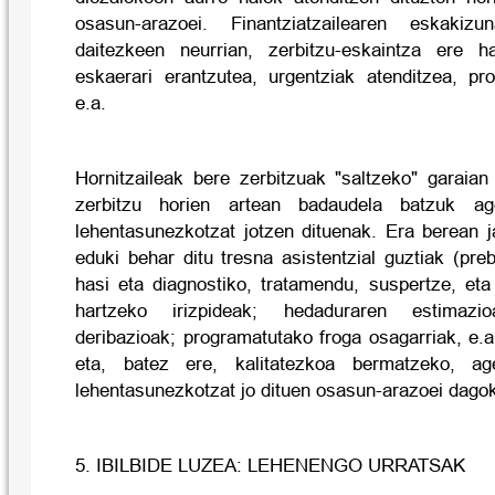
osasun-arazoei. Finantziatzailearen eskakiz
daitezkeen neurrian, zerbitzu-eskaintza ere h
eskaerari erantzutea, urgentziak atenditzea, pr
e.a.
Hornitzaileak bere zerbitzuak "saltzeko" garaia
zerbitzu horien artean badaudela batzuk agen
lehentasunezkotzat jotzen dituenak. Era berean j
eduki behar ditu tresna asistentzial guztiak (pre
hasi eta diagnostiko, tratamendu, suspertze, eta
hartzeko irizpideak; hedaduraren estimazioa
deribazioak; programatutako froga osagarriak, e.a
eta, batez ere, kalitatezkoa bermatzeko, agen
lehentasunezkotzat jo dituen osasun-arazoei dago
5. IBILBIDE LUZEA: LEHENENGO URRATSAK