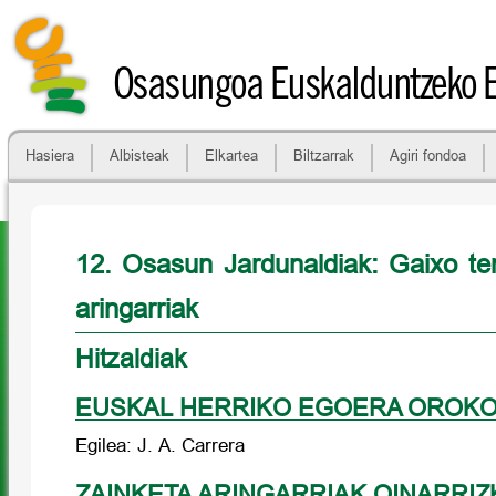
Osasungoa Euskalduntzeko 
Hasiera
Albisteak
Elkartea
Biltzarrak
Agiri fondoa
12. Osasun Jardunaldiak: Gaixo te
aringarriak
Hitzaldiak
EUSKAL HERRIKO EGOERA OROK
Egilea: J. A. Carrera
ZAINKETA ARINGARRIAK OINARRIZ