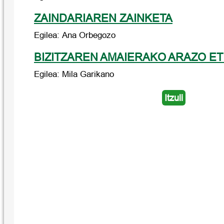
ZAINDARIAREN ZAINKETA
Egilea: Ana Orbegozo
BIZITZAREN AMAIERAKO ARAZO E
Egilea: Mila Garikano
Itzuli