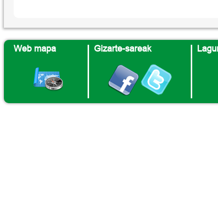
Web mapa
Gizarte-sareak
Lagun