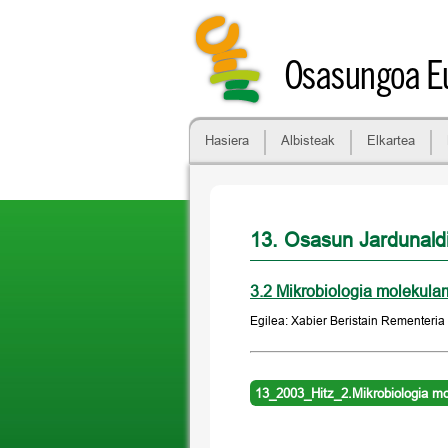
Osasungoa Eu
Hasiera
Albisteak
Elkartea
13. Osasun Jardunald
3.2 Mikrobiologia molekularr
Egilea: Xabier Beristain Rementeria
13_2003_Hitz_2.Mikrobiologia mol