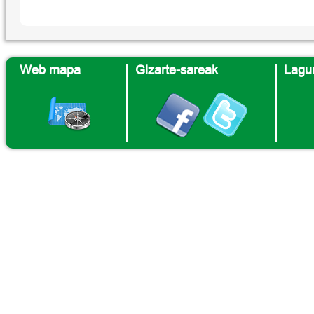
Web mapa
Gizarte-sareak
Lagun