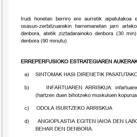
Irudi honetan berriro ere aurretik aipatutakoa 
osasun-zerbitzuarekin harremanetan jarri artek
denbora, atetik ziztadarainoko denbora (30 min) 
denbora (90 minutu).
ERREPERFUSIOKO ESTRATEGIAREN AUKERAK
a)
SINTOMAK HASI DIRENETIK PASATUTAK
b)
INFARTUAREN ARRISKUA: infartuaren 
(hartzen duen bihotzeko muskuluen kopurua.
c)
ODOLA ISURTZEKO ARRISKUA
d)
ANGIOPLASTIA EGITEN IAIOA DEN LA
BEHAR DEN DENBORA.