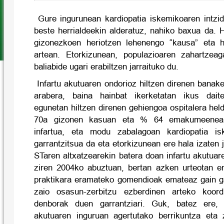
Gure ingurunean kardiopatia iskemikoaren intzid
beste herrialdeekin alderatuz, nahiko baxua da. 
gizonezkoen heriotzen lehenengo “kausa” eta 
artean. Etorkizunean, populazioaren zahartzeag
baliabide ugari erabiltzen jarraituko du.
Infartu akutuaren ondorioz hiltzen direnen banak
arabera, baina hainbat ikerketatan ikus dai
egunetan hiltzen direnen gehiengoa ospitalera held
70a gizonen kasuan eta % 64 emakumeenean)
infartua, eta modu zabalagoan kardiopatia is
garrantzitsua da eta etorkizunean ere hala izaten 
STaren altxatzearekin batera doan infartu akutuar
ziren 2004ko abuztuan, bertan azken urteotan e
praktikara eramateko gomendioak emateaz gain g
zaio osasun-zerbitzu ezberdinen arteko koordi
denborak duen garrantziari. Guk, batez ere, 
akutuaren inguruan agertutako berrikuntza eta