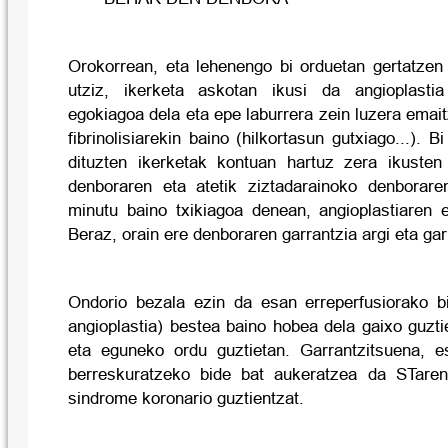
Orokorrean, eta lehenengo bi orduetan gertatzen
utziz, ikerketa askotan ikusi da angioplastia
egokiagoa dela eta epe laburrera zein luzera emait
fibrinolisiarekin baino (hilkortasun gutxiago...).
dituzten ikerketak kontuan hartuz zera ikusten 
denboraren eta atetik ziztadarainoko denborare
minutu baino txikiagoa denean, angioplastiaren 
Beraz, orain ere denboraren garrantzia argi eta ga
Ondorio bezala ezin da esan erreperfusiorako bid
angioplastia) bestea baino hobea dela gaixo guzti
eta eguneko ordu guztietan. Garrantzitsuena, e
berreskuratzeko bide bat aukeratzea da STaren
sindrome koronario guztientzat.