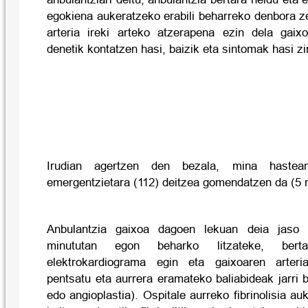
egokiena aukeratzeko erabili beharreko denbora z
arteria ireki arteko atzerapena ezin dela gaixoa
denetik kontatzen hasi, baizik eta sintomak hasi zi
Irudian agertzen den bezala, mina hastea
emergentzietara (112) deitzea gomendatzen da (5 m
Anbulantzia gaixoa dagoen lekuan deia jaso
minututan egon beharko litzateke, bert
elektrokardiograma egin eta gaixoaren arteria
pentsatu eta aurrera eramateko baliabideak jarri be
edo angioplastia). Ospitale aurreko fibrinolisia a