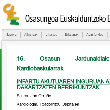
Osasungoa Euskalduntzeko 
Hasiera
Albisteak
Elkartea
Biltzarrak
Agiri fondoa
16. Osasun Jardunaldiak
Kardiobaskularrak
INFARTU AKUTUAREN INGURUAN A
DAKARTZATEN BERRIKUNTZAK
Egilea: Jon Orruño
Kardiologia, Txagorritxu Ospitalea