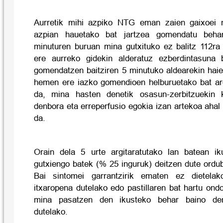
Aurretik mihi azpiko NTG eman zaien gaixoei 
azpian hauetako bat jartzea gomendatu behar
minuturen buruan mina gutxituko ez balitz 112ra
ere aurreko gidekin alderatuz ezberdintasuna 
gomendatzen baitziren 5 minutuko aldearekin haie
hemen ere iazko gomendioen helburuetako bat arg
da, mina hasten denetik osasun-zerbitzuekin k
denbora eta erreperfusio egokia izan artekoa ahal 
da.
Orain dela 5 urte argitaratutako lan batean 
gutxiengo batek (% 25 inguruk) deitzen dute ordu
Bai sintomei garrantzirik ematen ez dietela
itxaropena dutelako edo pastillaren bat hartu on
mina pasatzen den ikusteko behar baino de
dutelako.