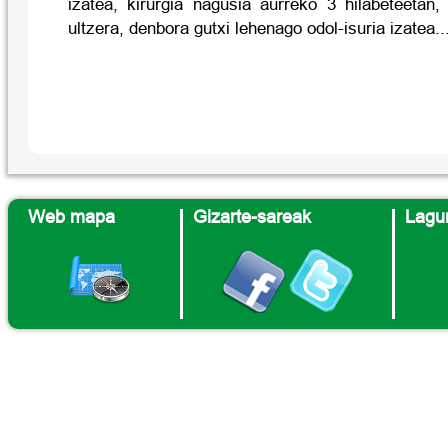
izatea, kirurgia nagusia aurreko 3 hilabeteetan,
ultzera, denbora gutxi lehenago odol-isuria izatea..
Web mapa
Gizarte-sareak
Lagun