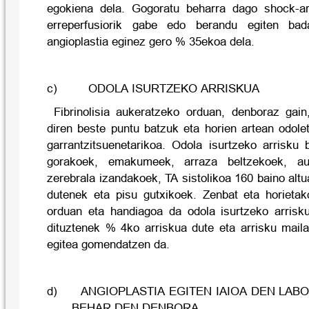
egokiena dela. Gogoratu beharra dago shock-ar
erreperfusiorik gabe edo berandu egiten b
angioplastia eginez gero % 35ekoa dela.
c) ODOLA ISURTZEKO ARRISKUA
Fibrinolisia aukeratzeko orduan, denboraz gain
diren beste puntu batzuk eta horien artean odole
garrantzitsuenetarikoa. Odola isurtzeko arrisku 
gorakoek, emakumeek, arraza beltzekoek, aurr
zerebrala izandakoek, TA sistolikoa 160 baino al
dutenek eta pisu gutxikoek. Zenbat eta horietak
orduan eta handiagoa da odola isurtzeko arrisku
dituztenek % 4ko arriskua dute eta arrisku maila 
egitea gomendatzen da.
d) ANGIOPLASTIA EGITEN IAIOA DEN LAB
BEHAR DEN DENBORA