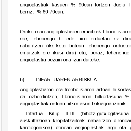
angioplastiak kasuen % 90ean lortzen duela Tim
berriz, % 60-70ean.
Orokorrean angioplastiaren emaitzak fibrinolisiar
ere, lehenengo bi edo hiru orduetan ez dira
nabaritzen (ikerketa batean lehenengo orduetan
emaitzak ere ikusi dira) eta, beraz, lehenengo b
angioplastia bezain ona izan daiteke.
b) INFARTUAREN ARRISKUA
Angioplastiaren eta tronbolisiaren artean hilkor
da ezberdintzen, fibrinolisiaren hilkortasuna 
angioplastiak orduan hilkortasun txikiagoa izanik.
Infartua Killip II-III (bihotz-gutxiegitasu
auskultazioan krepitatzaileak nabaritzen direnea
kardiogenikoa) denean angioplastiak argi eta 