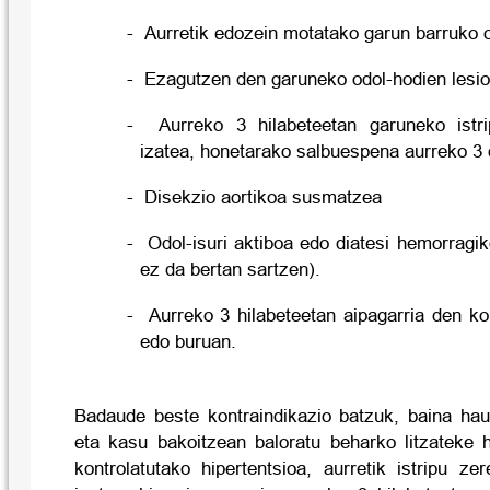
- Aurretik edozein motatako garun barruko o
- Ezagutzen den garuneko odol-hodien lesio
- Aurreko 3 hilabeteetan garuneko istr
izatea, honetarako salbuespena aurreko 3 
- Disekzio aortikoa susmatzea
- Odol-isuri aktiboa edo diatesi hemorrag
ez da bertan sartzen).
- Aurreko 3 hilabeteetan aipagarria den ko
edo buruan.
Badaude beste kontraindikazio batzuk, baina ha
eta kasu bakoitzean baloratu beharko litzateke h
kontrolatutako hipertentsioa, aurretik istripu z