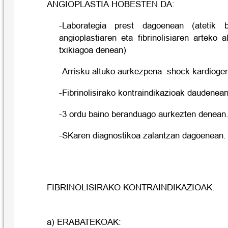
ANGIOPLASTIA HOBESTEN DA:
-Laborategia prest dagoenean (atetik 
angioplastiaren eta fibrinolisiaren arteko
txikiagoa denean)
-Arrisku altuko aurkezpena: shock kardiogeni
-Fibrinolisirako kontraindikazioak daudenean
-3 ordu baino beranduago aurkezten denean
-SKaren diagnostikoa zalantzan dagoenean.
FIBRINOLISIRAKO KONTRAINDIKAZIOAK:
a) ERABATEKOAK: