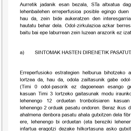
Aurretik jadanik esan bezala, STa altxatua dag
lehenbailehen erreperfusioa posible egingo duen 
hau da, zein bide aukeratzen den interesgarri
hautatu behar dela. Odol-zirkulazioa azkar berre
baitu bai epe laburrean zein luzean arazorik ez iza
a)
SINTOMAK HASTEN DIRENETIK PASATU
Erreperfusioko estrategien helburua bihotzeko a
lortzea da, hau da, odola zailtasunik gabe odo
(Timi 0 odol-pasorik ez dagoenean esango gen
kasuan Timi 3 lortzeko gaitasunak modu iraunko
lehenengo 12 orduetan tronbolisiaren kasuan 
lehenengo 2 orduak pasatu ondoren. Beraz ikus da
ahalmena denbora pasatu ahala gutxitzen dela fibr
ere, lehenengo bi orduetan (eta bereziki lehenen
infartua eragotzi dezake hilkortasuna asko gutx