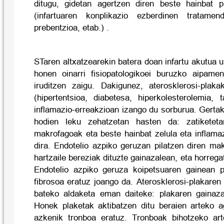
ditugu, gidetan agertzen diren beste hainbat p
(infartuaren konplikazio ezberdinen tratamen
prebentzioa, etab.) .
STaren altxatzearekin batera doan infartu akutua u
honen oinarri fisiopatologikoei buruzko aipame
iruditzen zaigu. Dakigunez, aterosklerosi-plak
(hipertentsioa, diabetesa, hiperkolesterolemia, 
inflamazio-erreakzioan izango du sorburua. Gerta
hodien leku zehatzetan hasten da: zatiketetan
makrofagoak eta beste hainbat zelula eta inflamazi
dira. Endotelio azpiko geruzan pilatzen diren m
hartzaile bereziak dituzte gainazalean, eta horrega
Endotelio azpiko geruza koipetsuaren gainean 
fibrosoa eratuz joango da. Aterosklerosi-plakaren
bateko aldaketa eman daiteke: plakaren gainaza
Honek plaketak aktibatzen ditu beraien arteko a
azkenik tronboa eratuz. Tronboak bihotzeko art