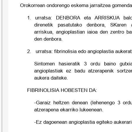
Orokorrean ondorengo eskema jarraitzea gomenda
1. urratsa: DENBORA eta ARRISKUA balor
direnetik pasatutako denbora, SKaren arr
arriskua, angioplastian iaioa den zentro b
den denbora.
2. urratsa: fibrinolisia edo angioplastia aukera
Sintomen hasieratik 3 ordu baino gutxi
angioplastiak ez badu atzerapenik sortze
aukera daiteke.
FIBRINOLISIA HOBESTEN DA:
-Garaiz heltzen denean (lehenengo 3 ordu
atzerapena ekarriko lukeenean.
-Ez dagoenean angioplastia egiteko aukerar