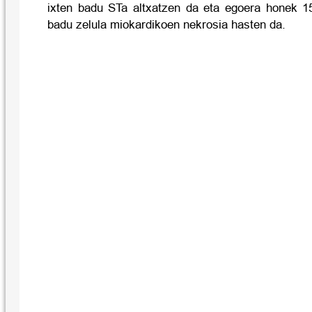
ixten badu STa altxatzen da eta egoera honek 15
badu zelula miokardikoen nekrosia hasten da.