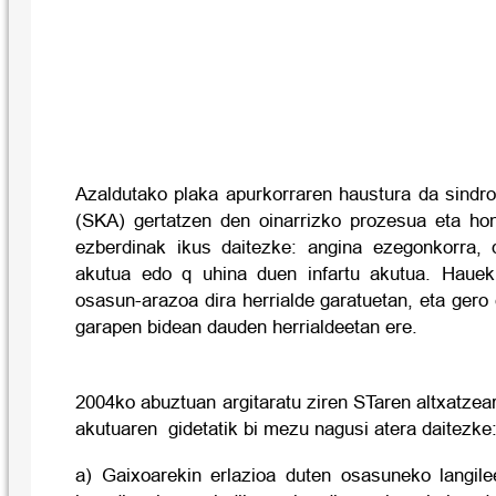
Azaldutako plaka apurkorraren haustura da sindr
(SKA) gertatzen den oinarrizko prozesua eta h
ezberdinak ikus daitezke: angina ezegonkorra, 
akutua edo q uhina duen infartu akutua. Hauek
osasun-arazoa dira herrialde garatuetan, eta gero 
garapen bidean dauden herrialdeetan ere.
2004ko abuztuan argitaratu ziren STaren altxatzear
akutuaren gidetatik bi mezu nagusi atera daitezke
a) Gaixoarekin erlazioa duten osasuneko langile