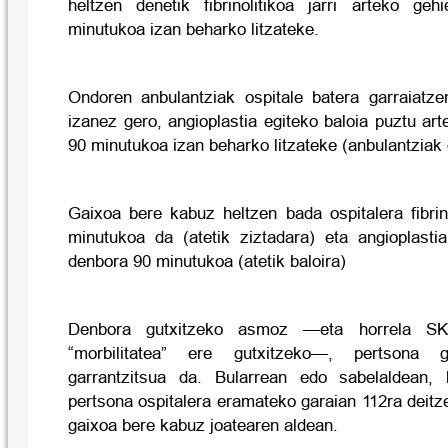
heltzen denetik fibrinolitikoa jarri arteko ge
minutukoa izan beharko litzateke.
Ondoren anbulantziak ospitale batera garraiatz
izanez gero, angioplastia egiteko baloia puztu a
90 minutukoa izan beharko litzateke (anbulantziak 
Gaixoa bere kabuz heltzen bada ospitalera fibrin
minutukoa da (atetik ziztadara) eta angioplasti
denbora 90 minutukoa (atetik baloira)
Denbora gutxitzeko asmoz —eta horrela SKA
“morbilitatea” ere gutxitzeko—, pertsona 
garrantzitsua da. Bularrean edo sabelaldean,
pertsona ospitalera eramateko garaian 112ra deit
gaixoa bere kabuz joatearen aldean.