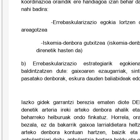
koordinazioa oraindik ere handiagoa izan behar da
nahi badira:
-Errebaskularizazio egokia lortzen du
areagotzea
-Iskemia-denbora gutxitzea (iskemia-denb
direnetik hasten da)
b) Errebaskularizazio estrategiarik egokie
baldintzatzen dute: gaixoaren ezaugarriak, sin
pasatako denborak, eskura dauden baliabideak edo 
Iazko gidek garrantzi berezia ematen diote D
denetik arteria ireki arteko denbora ahalik et
beharreko helburuak ondo finkatuz. Horrela, or
bezala, ez da bakarrik gaixoa larrialdietara heltz
arteko denbora kontuan hartzen, baizik eta
anbulantziari deitu, anbulantzia bertara heldu eta 