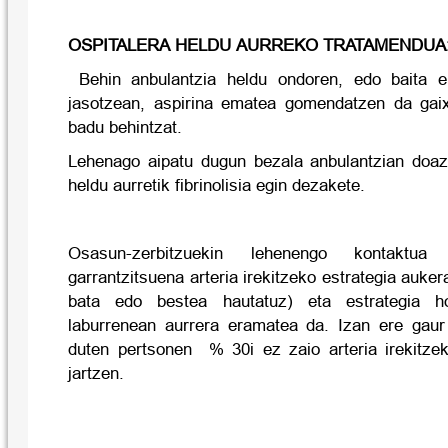
OSPITALERA HELDU AURREKO TRATAMENDUA
Behin anbulantzia heldu ondoren, edo baita er
jasotzean, aspirina ematea gomendatzen da gai
badu behintzat.
Lehenago aipatu dugun bezala anbulantzian doaz
heldu aurretik fibrinolisia egin dezakete.
Osasun-zerbitzuekin lehenengo kontaktu
garrantzitsuena arteria irekitzeko estrategia auke
bata edo bestea hautatuz) eta estrategia h
laburrenean aurrera eramatea da. Izan ere gaur
duten pertsonen % 30i ez zaio arteria irekitze
jartzen.