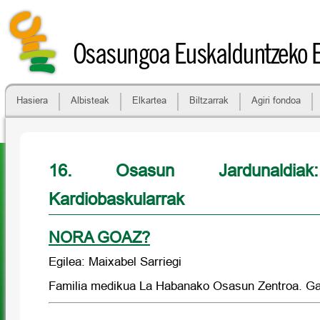
Osasungoa Euskalduntzeko 
Hasiera
Albisteak
Elkartea
Biltzarrak
Agiri fondoa
16. Osasun Jardunaldiak
Kardiobaskularrak
NORA GOAZ?
Egilea: Maixabel Sarriegi
Familia medikua La Habanako Osasun Zentroa. Ga