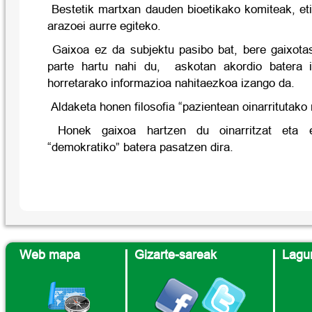
Bestetik martxan dauden bioetikako komiteak, eti
arazoei aurre egiteko.
Gaixoa ez da subjektu pasibo bat, bere gaixot
parte hartu nahi du, askotan akordio batera i
horretarako informazioa nahitaezkoa izango da.
Aldaketa honen filosofia “pazientean oinarritutako
Honek gaixoa hartzen du oinarritzat eta er
“demokratiko” batera pasatzen dira.
Web mapa
Gizarte-sareak
Lagun