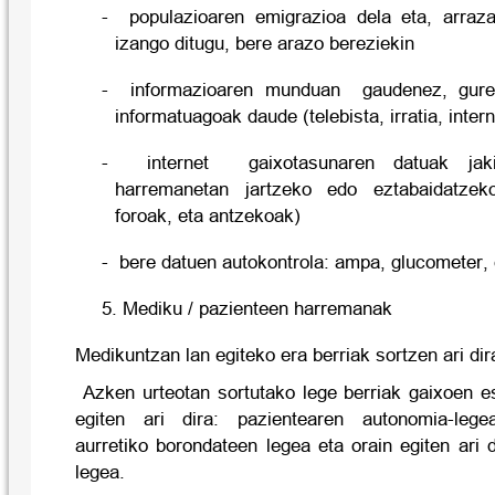
- populazioaren emigrazioa dela eta, arraza
izango ditugu, bere arazo bereziekin
- informazioaren munduan gaudenez, gure
informatuagoak daude (telebista, irratia, intern
- internet gaixotasunaren datuak jaki
harremanetan jartzeko edo eztabaidatzeko
foroak, eta antzekoak)
- bere datuen autokontrola: ampa, glucometer, 
5. Mediku / pazienteen harremanak
Medikuntzan lan egiteko era berriak sortzen ari di
Azken urteotan sortutako lege berriak gaixoen e
egiten ari dira: pazientearen autonomia-lege
aurretiko borondateen legea eta orain egiten ari
legea.