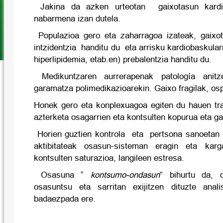
Jakina da azken urteotan
gaixotasun kard
nabarmena izan dutela.
Populazioa gero eta zaharragoa izateak, gaixo
intzidentzia handitu du eta arrisku kardiobaskular
hiperlipidemia, etab.en) prebalentzia handitu du.
Medikuntzaren aurrerapenak patología ani
garamatza polimedikazioarekin. Gaixo fragilak, ospi
Honek gero eta konplexuagoa egiten du hauen tr
azterketa osagarrien eta kontsulten kopurua eta ga
Horien guztien kontrola eta pertsona sanoetan e
aktibitateak osasun-sisteman eragin eta kar
kontsulten saturazioa, langileen estresa.
Osasuna “
kontsumo-ondasun
” bihurtu da, 
osasuntsu eta sarritan exijitzen dituzte anali
badaezpada ere.