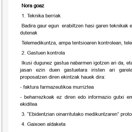
Nora goaz
1. Teknika berriak
Badira gaur egun erabiltzen hasi garen teknikak 
dutenak
Telemedikuntza, ampa tentsioaren kontrolean, tele
2. Gastuen kontrola
Ikusi dugunez gastua nabarmen igotzen ari da, et
jasan ezin duen gastuetara iristen ari garel
proposatzen diren ekintzak hauek dira:
- faktura farmazeutikoa murriztea
- beharrezkoak ez diren edo informazio gutxi e
ekiditea
3. “Ebidentzian oinarritutako medikuntzaren” proto
4. Gaixoen aldaketa