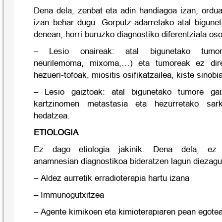
Dena dela, zenbat eta adin handiagoa izan, ord
izan behar dugu. Gorputz-adarretako atal bigune
denean, horri buruzko diagnostiko diferentziala oso
– Lesio onaireak: atal bigunetako tumor
neurilemoma, mixoma,…) eta tumoreak ez dir
hezueri-tofoak, miositis osifikatzailea, kiste sinobia
– Lesio gaiztoak: atal bigunetako tumore gai
kartzinomen metastasia eta hezurretako sar
hedatzea.
ETIOLOGIA
Ez dago etiologia jakinik. Dena dela, ez
anamnesian diagnostikoa bideratzen lagun diezagu
– Aldez aurretik erradioterapia hartu izana
– Immunogutxitzea
– Agente kimikoen eta kimioterapiaren pean egote