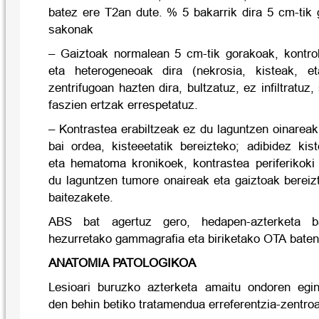
batez ere T2an dute. % 5 bakarrik dira 5 cm-tik 
sakonak
– Gaiztoak normalean 5 cm-tik gorakoak, kontro
eta heterogeneoak dira (nekrosia, kisteak, e
zentrifugoan hazten dira, bultzatuz, ez infiltratuz,
faszien ertzak errespetatuz.
– Kontrastea erabiltzeak ez du laguntzen oinareak 
bai ordea, kisteeetatik bereizteko; adibidez kis
eta hematoma kronikoek, kontrastea periferikoki
du laguntzen tumore onaireak eta gaiztoak bereiz
baitezakete.
ABS bat agertuz gero, hedapen-azterketa b
hezurretako gammagrafia eta biriketako OTA baten
ANATOMIA PATOLOGIKOA
Lesioari buruzko azterketa amaitu ondoren egi
den behin betiko tratamendua erreferentzia-zentro