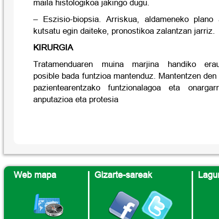
maila histologikoa jakingo dugu.
– Eszisio-biopsia. Arriskua, aldameneko plano
kutsatu egin daiteke, pronostikoa zalantzan jarriz.
KIRURGIA
Tratamenduaren muina marjina handiko erauz
posible bada funtzioa mantenduz. Mantentzen den 
pazientearentzako funtzionalagoa eta onarga
anputazioa eta protesia
Web mapa
Gizarte-sareak
Lagun