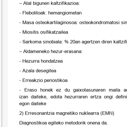
– Atal bigunen kaltzifikazioa:
- Flebolitoak: hemangiometan
- Masa osteokartilaginosoa: osteokondromatosi sin
- Miositis osifikatzailea
- Sarkoma sinobiala: % 20an agertzen diren kaltzif
– Aldameneko hezur-erasana:
- Hezurra hondatzea
- Azala desegitea
- Erreakzio periostikoa
- Eraso honek ez du gaixotasunaren maila ad
izan daiteke, edota hezurraren ertza ongi defini
egon daiteke
2) Erresonantzia magnetiko nuklearra (EMN)
Diagnostikoa egiteko metodorik onena da.