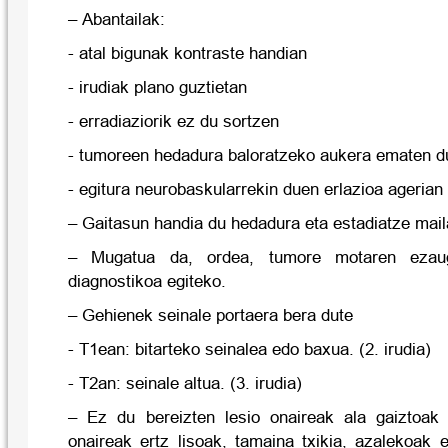
– Abantailak:
- atal bigunak kontraste handian
- irudiak plano guztietan
- erradiaziorik ez du sortzen
- tumoreen hedadura baloratzeko aukera ematen d
- egitura neurobaskularrekin duen erlazioa agerian
– Gaitasun handia du hedadura eta estadiatze mail
– Mugatua da, ordea, tumore motaren ezaug
diagnostikoa egiteko.
– Gehienek seinale portaera bera dute
- T1ean: bitarteko seinalea edo baxua. (2. irudia)
- T2an: seinale altua. (3. irudia)
– Ez du bereizten lesio onaireak ala gaiztoak 
onaireak ertz lisoak, tamaina txikia, azalekoak