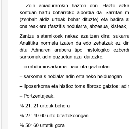
– Zein abiadurarekin hazten den. Hazte azk
kontuan hartu beharreko alderdia da. Sarritan 
(zenbait aldiz urteak behar dituzte) eta badira 
onaireak ere (faszitis nodularra, abzesua, kisteak
Zantzu sistemikoak nekez azaltzen dira: sukarra
Analitika normala izaten da edo zehatzak ez dir
ditu Adinaren arabera tipo histologiko ezber
sarkomak adin guztietan azal daitezke:
– errabdomiosarkoma: haur eta gazteetan
– sarkoma sinobiala: adin ertaineko helduengan
– liposarkoma eta histiozitoma fibroso gaiztoa: ad
– Portzentajeak:
% 21: 21 urtetik behera
% 27: 40-60 urte bitartekoengan
% 50: 60 urtetik gora