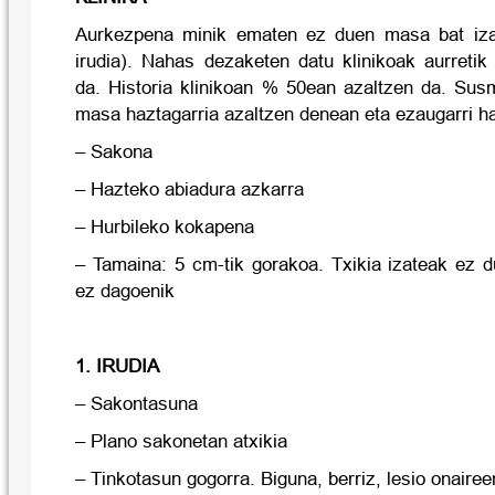
Aurkezpena minik ematen ez duen masa bat izate
irudia). Nahas dezaketen datu klinikoak aurretik
da. Historia klinikoan % 50ean azaltzen da. Sus
masa haztagarria azaltzen denean eta ezaugarri h
– Sakona
– Hazteko abiadura azkarra
– Hurbileko kokapena
– Tamaina: 5 cm-tik gorakoa. Txikia izateak ez 
ez dagoenik
1. IRUDIA
– Sakontasuna
– Plano sakonetan atxikia
– Tinkotasun gogorra. Biguna, berriz, lesio onairee