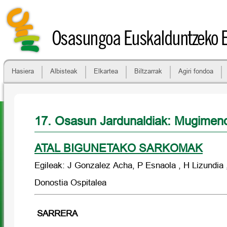
Osasungoa Euskalduntzeko 
Hasiera
Albisteak
Elkartea
Biltzarrak
Agiri fondoa
17. Osasun Jardunaldiak: Mugime
ATAL BIGUNETAKO SARKOMAK
Egileak: J Gonzalez Acha, P Esnaola , H Lizundia 
Donostia Ospitalea
SARRERA