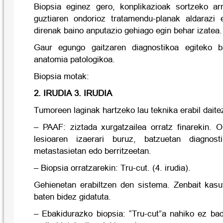
Biopsia eginez gero, konplikazioak sortzeko ar
guztiaren ondorioz tratamendu-planak aldarazi 
direnak baino anputazio gehiago egin behar izatea.
Gaur egungo gaitzaren diagnostikoa egiteko b
anatomia patologikoa.
Biopsia motak:
2. IRUDIA 3. IRUDIA
Tumoreen laginak hartzeko lau teknika erabil daite
– PAAF: ziztada xurgatzailea orratz finarekin. 
lesioaren izaerari buruz, batzuetan diagnost
metastasietan edo berritzeetan.
– Biopsia orratzarekin: Tru-cut. (4. irudia).
Gehienetan erabiltzen den sistema. Zenbait kas
baten bidez gidatuta.
– Ebakidurazko biopsia: “Tru-cut”a nahiko ez bad