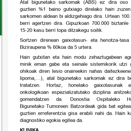
Atal bigunetako sarkomak (ABS) ez dira oso u
guztien %1 baino gutxiago direlako hain zuzen
sarkomen aldean bi aldizgehiago dira. Urtean 100
berri agertzen dira. Gipuzkoan 700.000 biztanle 
15-20 kasu berri topa ditzakegu soilik.
Sortzen direnean gaixotasun- eta heriotza-tasa
Biziraupena % 60koa da 5 urtera.
Hain gutxitan eta hain modu zehaztugabean ager
minik eman gabe eta seinale sistemikorik utzi 
ohikoak diren lesio onaireekin nahas daitezkeen
lipoma,…), atal bigunetako sarkomak ez dira b
tratatzen. Hortaz, honelako gaixotasunak e
onkologikoan espezializatutako diziplina anitzek
gomendatzen da. Donostia Ospitaleko He
Bigunetako Tumoreen Batzordeak gida bat egitea
guztien erreferentzia gisa erabili nahi da. Hain 
diagnostiko egokia egitea da.
KLINIKA