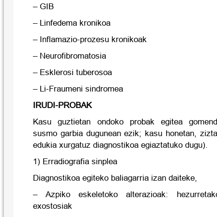
– GIB
– Linfedema kronikoa
– Inflamazio-prozesu kronikoak
– Neurofibromatosia
– Esklerosi tuberosoa
– Li-Fraumeni sindromea
IRUDI-PROBAK
Kasu guztietan ondoko probak egitea gomend
susmo garbia dugunean ezik; kasu honetan, zizta
edukia xurgatuz diagnostikoa egiaztatuko dugu).
1) Erradiografia sinplea
Diagnostikoa egiteko baliagarria izan daiteke,
– Azpiko eskeletoko alterazioak: hezurreta
exostosiak