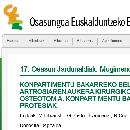
Osasungoa Euskalduntzeko 
Hasiera
Albisteak
Elkartea
Biltzarrak
Agiri fondoa
17. Osasun Jardunaldiak: Mugime
KONPARTIMENTU BAKARREKO BEL
ARTROSIAREN AUKERA KIRURGIKO
OSTEOTOMIA. KONPARTIMENTU B
PROTESIAK
Egileak: M Intxausti , G Busto , I Aginaga , R Cuell
Donostia Ospitalea