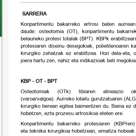
SARRERA
Konpartimentu bakarreko artrosi baten aurrean
daude: osteotomia (OT), konpartimentu bakarre
belauneko protesi totalak (BPT). KBPk erabiltzeari
protesiaren diseinu desegokiak, polietilenoaren ka
kirurgiko zehatzak ez erabiltzea. Hori dela-eta,
joera hartu zen, nahiz eta indikazioak beti megokia
KBP - OT - BPT
Osteotomiak (OTk) tibiaren alineazio o
(varoa/valgoa). Aurreko lotailu gurutzatuaren (AL
kirurgiko berean egitea baimentzen du. Baina ez
hobetzen, ezta prozesu artrosikoa eteten ere.
Konpartimentu bakarreko protesiaren (KBPren) 
eta teknika kirurgikoa hobetzean, emaitza hobeak l