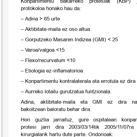
Konpartimentu bakarreko protesiak (KBP) j
protokoloa honako hau da:
– Adina > 65 urte
– Aktibitate-maila ez oso altua.
– Gorputzeko Masaren Indizea (GMI) < 25
– Varoa/valgoa <15
– Flexo/recurvatum <10
– Etiologia ez-inflamatorioa
– Konpartimentu kontralaterala eta errotula ez dir
– Aurreko lotailu gurutzatua funtzionala.
Adina, aktibitate-maila eta GMI ez dira na
bakoitzean baloratu behar dira.
Hori guztia jarraituz, gure ospitalean konpa
protesi jarri dira 2003/03/14tik 2005/11/07ra
kirurgialarik hartu dute parte. Ondorioak: