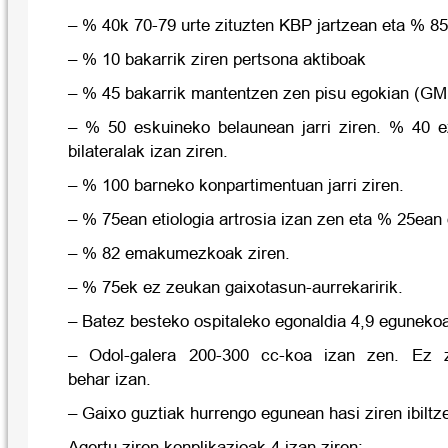
– % 40k 70-79 urte zituzten KBP jartzean eta % 85
– % 10 bakarrik ziren pertsona aktiboak
– % 45 bakarrik mantentzen zen pisu egokian (GM
– % 50 eskuineko belaunean jarri ziren. % 40 e
bilateralak izan ziren.
– % 100 barneko konpartimentuan jarri ziren.
– % 75ean etiologia artrosia izan zen eta % 25ean
– % 82 emakumezkoak ziren.
– % 75ek ez zeukan gaixotasun-aurrekaririk.
– Batez besteko ospitaleko egonaldia 4,9 egunekoa
– Odol-galera 200-300 cc-koa izan zen. Ez zu
behar izan.
– Gaixo guztiak hurrengo egunean hasi ziren ibiltz
Agertu ziren konplikazioak 4 izan ziren: