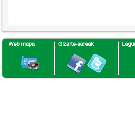
Web mapa
Gizarte-sareak
Lagun