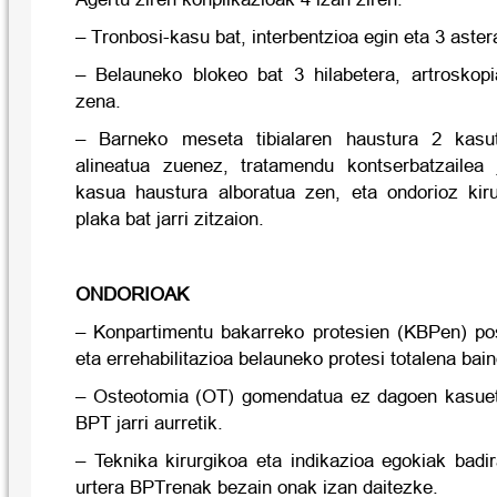
– Tronbosi-kasu bat, interbentzioa egin eta 3 aster
– Belauneko blokeo bat 3 hilabetera, artroskop
zena.
– Barneko meseta tibialaren haustura 2 kasu
alineatua zuenez, tratamendu kontserbatzailea 
kasua haustura alboratua zen, eta ondorioz kiru
plaka bat jarri zitzaion.
ONDORIOAK
– Konpartimentu bakarreko protesien (KBPen) pos
eta errehabilitazioa belauneko protesi totalena bai
– Osteotomia (OT) gomendatua ez dagoen kasueta
BPT jarri aurretik.
– Teknika kirurgikoa eta indikazioa egokiak bad
urtera BPTrenak bezain onak izan daitezke.