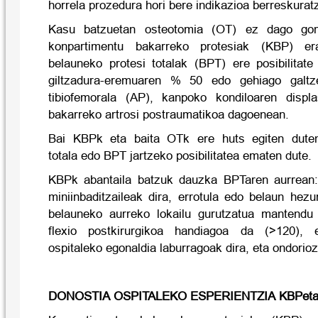
horrela prozedura hori bere indikazioa berreskurat
Kasu batzuetan osteotomia (OT) ez dago gom
konpartimentu bakarreko protesiak (KBP) erab
belauneko protesi totalak (BPT) ere posibilitate
giltzadura-eremuaren % 50 edo gehiago galtz
tibiofemorala (AP), kanpoko kondiloaren displ
bakarreko artrosi postraumatikoa dagoenean.
Bai KBPk eta baita OTk ere huts egiten duten
totala edo BPT jartzeko posibilitatea ematen dute.
KBPk abantaila batzuk dauzka BPTaren aurrean:
miniinbaditzaileak dira, errotula edo belaun hez
belauneko aurreko lokailu gurutzatua mantendu 
flexio postkirurgikoa handiagoa da (>120), e
ospitaleko egonaldia laburragoak dira, eta ondorio
DONOSTIA OSPITALEKO ESPERIENTZIA KBPet