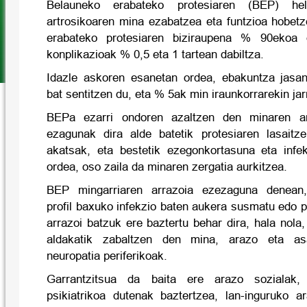
Belauneko erabateko protesiaren (BEP) he
artrosikoaren mina ezabatzea eta funtzioa hobet
erabateko protesiaren biziraupena % 90ekoa 
konplikazioak % 0,5 eta 1 tartean dabiltza.
Idazle askoren esanetan ordea, ebakuntza jas
bat sentitzen du, eta % 5ak min iraunkorrarekin jar
BEPa ezarri ondoren azaltzen den minaren ar
ezagunak dira alde batetik protesiaren lasaitze
akatsak, eta bestetik ezegonkortasuna eta infe
ordea, oso zaila da minaren zergatia aurkitzea.
BEP mingarriaren arrazoia ezezaguna denean
profil baxuko infekzio baten aukera susmatu edo 
arrazoi batzuk ere baztertu behar dira, hala nola,
aldakatik zabaltzen den mina, arazo eta as
neuropatia periferikoak.
Garrantzitsua da baita ere arazo sozialak,
psikiatrikoa dutenak baztertzea, lan-inguruko a