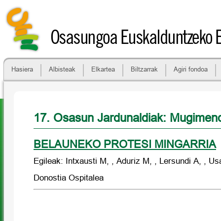
Osasungoa Euskalduntzeko 
Hasiera
Albisteak
Elkartea
Biltzarrak
Agiri fondoa
17. Osasun Jardunaldiak: Mugime
BELAUNEKO PROTESI MINGARRIA
Egileak: Intxausti M, , Aduriz M, , Lersundi A, , Us
Donostia Ospitalea