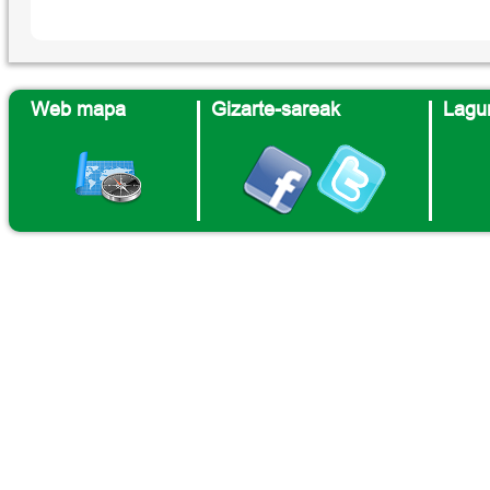
Web mapa
Gizarte-sareak
Lagun