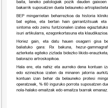
baita, laneko patologiak pozik dauden gaixoe
bakarrik suposatzen duela belauneko artroplastieta
BEP mingarrietan beharrezkoa da historia klinik
bat egitea, eta bertan hain garrantzitsuak eta
sintoma edo zeinu funtzionalen izatea egiaztatuk
isuri artikularra, ezegonkortasuna eta klaudikazioa
Horiez gain, eta datu hauen osagarri gisa be
baliatuko gara: Rx bakuna, hezur-gammagrafia
azterketa egiteko ziztada bidezko likido-erauzketa
balorazio artroskopikoa.
Hala ere, eta nahiz eta aurreko dena kontuan iz
edo ezinezkoa izaten da minaren jatorria aurki
kontuan izan behar da belauneko protesi mingar
operatzeak, % 60 inguruko porrota suposatzen du
nola-halako emaitzak edo emaitza txarrak emanaz