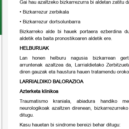
Gai hau azaltzeko bizkarrezurra bi aldetan zatitu d
• Bizkarrezur zerbikala
• Bizkarrezur dortsolunbarra
Bizkarreko alde bi hauek portaera ezberdina du
aldetik eta baita pronostikoaren aldetik ere.
HELBURUAK
Lan honen helburu nagusia bizkarrean gert
arruntenak azaltzea da, Larrialdietako Zerbitzue
diren gauzak eta haustura hauen tratamendu oroko
LARRIALDIKO BALORAZIOA
Azterketa klinikoa
Traumatismo kraniala, abiadura handiko m
neurologikoak azaltzen direnean, bizkarrezurrek
ditugu.
Kasu hauetan bi sindrome bereizi behar ditugu: