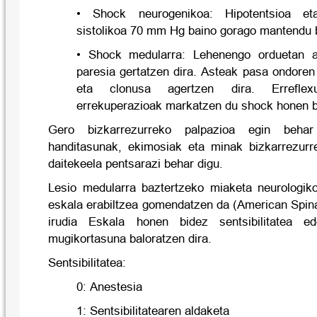
• Shock neurogenikoa: Hipotentsioa eta
sistolikoa 70 mm Hg baino gorago mantendu 
• Shock medularra: Lehenengo orduetan arr
paresia gertatzen dira. Asteak pasa ondoren h
eta clonusa agertzen dira. Erreflexu
errekuperazioak markatzen du shock honen 
Gero bizkarrezurreko palpazioa egin beha
handitasunak, ekimosiak eta minak bizkarrezurr
daitekeela pentsarazi behar digu.
Lesio medularra baztertzeko miaketa neurologik
eskala erabiltzea gomendatzen da (American Spinal
irudia Eskala honen bidez sentsibilitatea ed
mugikortasuna baloratzen dira.
Sentsibilitatea:
0: Anestesia
1: Sentsibilitatearen aldaketa