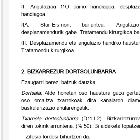
II: Angulazioa 11O baino handiagoa, despl
handiagoa.
IIA: Star-Eismont bariantea. Angulaz
desplazamendurik gabe. Tratamendu kirurgikoa be
III: Desplazamendu eta angulazio handiko haustur
Tratamendu kirurgikoa.
2. BIZKARREZUR DORTSOLUNBARRA
Ezaugarri berezi batzuk dauzka.
Dortsala:
Alde honetan oso haustura gutxi gertat
oso emaitza txarrekoak dira kanalaren diamet
baskularizazio ahularengatik.
Txarnela dortsolunbarra
(D11-L2). Bizkarrezurre
diren tokirik arruntena. (% 50). Bi aldaketa topatze
– Zifosia lordosi bihurtzen da.