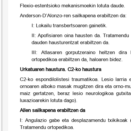
Flexio-estentsioko mekanismoekin lotuta daude.
Anderson-D’Alonzo-ren sailkapena erabiltzen da:
I: Lokailu transbertsoaren gainetik.
II: Apofisiaren oina hausten da. Tratamendu
dauden hausturentzat erabiltzen da.
III: Atlasaren gorputzeraino heltzen dira
ortopedikoa erabiltzen da, haloaren bidez.
Urkatuaren haustura. C2-ko haustura
C2-ko espondilolistesi traumatikoa. Lesio larria
ornoaren alboko masak mugitzen dira eta orno-m
maiz gertatzen, beraz lesio neurologikoa gutxit
luxazioarekin lotuta dago).
Allen sailkapena erabiltzen da
I: Angulazio gabe eta desplazamendu txikikoak 
Tratamendu ortopedikoa.