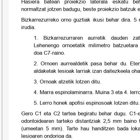
Hasiera batean proiekzio laterala eskatu beh
normaltzat jotzen badugu, beste proiekzio batzuk 
Bizkarrezurreko orno guztiak ikusi behar dira. 5 
irudia.
1. Bizkarrezurraren aurretik dauden z
Lehenengo ornoetatik milimetro batzuetara
doa C7-raino.
2. Ornoen aurrealdetik pasa behar du. Ete
aldaketak lesioak larriak izan daitezkeela oha
3. Ornoak atzetik lotzen ditu.
4. Marra espinolaminarra. Muina 3 eta 4. lerr
5. Lerro honek apofisi espinosoak lotzen ditu.
Gero C1 eta C2 tartea begiratu behar dugu. C1-e
odontoidearen tarteko distantziak 2,5 mm baino 
(umeetan 5 mm). Tarte hau handitzen bada lokai
lesioaren ondorioa da.