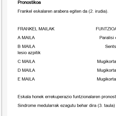
Pronostikoa
Frankel eskalaren arabera egiten da (2. irudia).
FRANKEL MAILAK FUNTZIO
A MAILA Paralisi os
B MAILA Sentsibilitatea m
lesio azpitik
C MAILA Mugikortasuna 
D MAILA Mugikortasuna 
E MAILA Mugikortasun os
Eskala honek errekuperazio funtzionalaren pronos
Sindrome medularrak ezagutu behar dira (3. taula)