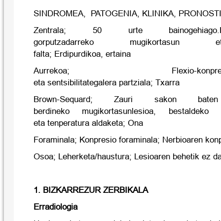
SINDROMEA, PATOGENIA, KLINIKA, PRONOST
Zentrala; 50 urte bainogehiago.E
gorputzadarreko mugikortasun et
falta; Erdipurdikoa, ertaina
Aurrekoa; Flexio-konpre
eta sentsibilitategalera partziala; Txarra
Brown-Sequard; Zauri sakon bate
berdineko mugikortasunlesioa, bestaldeko m
eta tenperatura aldaketa; Ona
Foraminala; Konpresio foraminala; Nerbioaren kon
Osoa; Leherketa/haustura; Lesioaren behetik ez d
1. BIZKARREZUR ZERBIKALA
Erradiologia