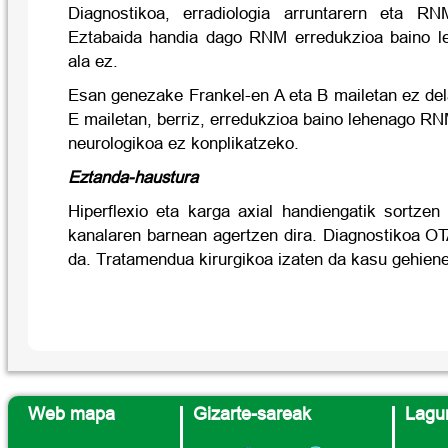
Diagnostikoa, erradiologia arruntarern eta R
Eztabaida handia dago RNM erredukzioa baino l
ala ez.
Esan genezake Frankel-en A eta B mailetan ez del
E mailetan, berriz, erredukzioa baino lehenago RN
neurologikoa ez konplikatzeko.
Eztanda-haustura
Hiperflexio eta karga axial handiengatik sortzen
kanalaren barnean agertzen dira. Diagnostikoa O
da. Tratamendua kirurgikoa izaten da kasu gehiene
Web mapa
Gizarte-sareak
Lagun