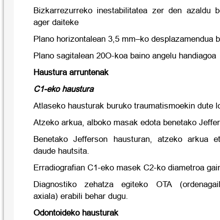
Bizkarrezurreko inestabilitatea zer den azaldu 
ager daiteke
Plano horizontalean 3,5 mm–ko desplazamendua b
Plano sagitalean 20O-koa baino angelu handiagoa
Haustura arruntenak
C1-eko haustura
Atlaseko hausturak buruko traumatismoekin dute lo
Atzeko arkua, alboko masak edota benetako Jeffe
Benetako Jefferson hausturan, atzeko arkua e
daude hautsita.
Erradiografian C1-eko masek C2-ko diametroa gain
Diagnostiko zehatza egiteko OTA (ordenagai
axiala) erabili behar dugu.
Odontoideko hausturak