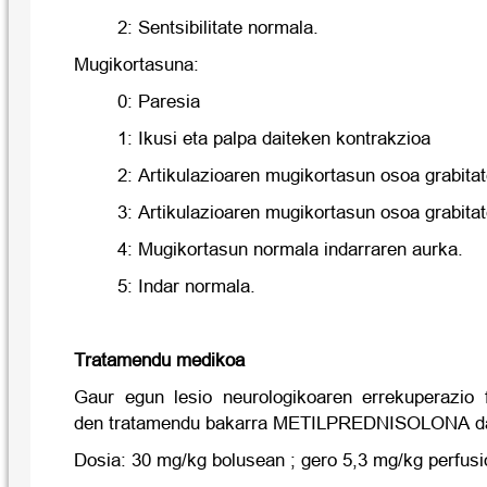
2: Sentsibilitate normala.
Mugikortasuna:
0: Paresia
1: Ikusi eta palpa daiteken kontrakzioa
2: Artikulazioaren mugikortasun osoa grabitat
3: Artikulazioaren mugikortasun osoa grabita
4: Mugikortasun normala indarraren aurka.
5: Indar normala.
Tratamendu medikoa
Gaur egun lesio neurologikoaren errekuperazio f
den tratamendu bakarra METILPREDNISOLONA d
Dosia: 30 mg/kg bolusean ; gero 5,3 mg/kg perfusi