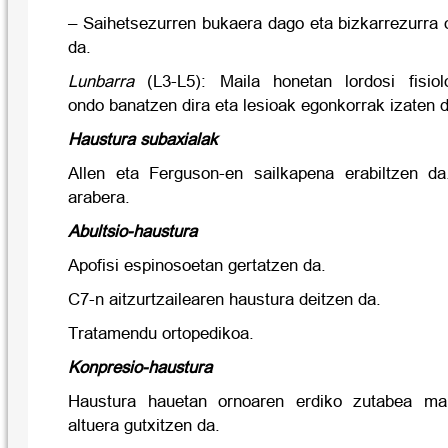
– Saihetsezurren bukaera dago eta bizkarrezurra 
da.
Lunbarra
(L3-L5): Maila honetan lordosi fisiolo
ondo banatzen dira eta lesioak egonkorrak izaten di
Haustura subaxialak
Allen eta Ferguson-en sailkapena erabiltzen d
arabera.
Abultsio-haustura
Apofisi espinosoetan gertatzen da.
C7-n aitzurtzailearen haustura deitzen da.
Tratamendu ortopedikoa.
Konpresio-haustura
Haustura hauetan ornoaren erdiko zutabea ma
altuera gutxitzen da.