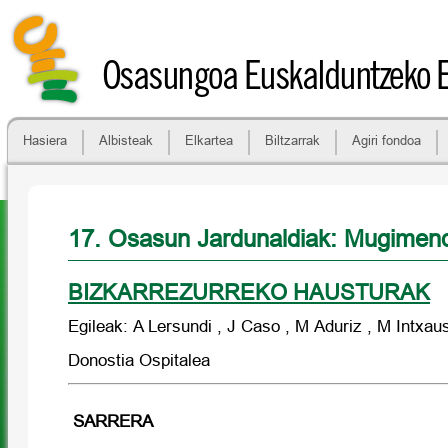
Osasungoa Euskalduntzeko 
Hasiera
Albisteak
Elkartea
Biltzarrak
Agiri fondoa
17. Osasun Jardunaldiak: Mugime
BIZKARREZURREKO HAUSTURAK
Egileak: A Lersundi , J Caso , M Aduriz , M Intxaus
Donostia Ospitalea
SARRERA