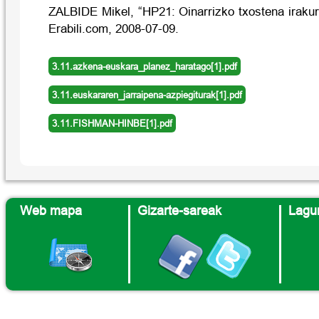
ZALBIDE Mikel, “HP21: Oinarrizko txostena irakur
Erabili.com, 2008-07-09.
3.11.azkena-euskara_planez_haratago[1].pdf
3.11.euskararen_jarraipena-azpiegiturak[1].pdf
3.11.FISHMAN-HINBE[1].pdf
Web mapa
Gizarte-sareak
Lagun