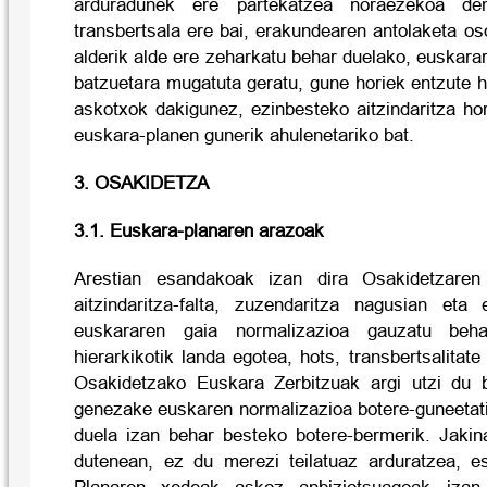
arduradunek ere partekatzea noraezekoa de
transbertsala ere bai, erakundearen antolaketa os
alderik alde ere zeharkatu behar duelako, euskarar
batzuetara mugatuta geratu, gune horiek entzute h
askotxok dakigunez, ezinbesteko aitzindaritza ho
euskara-planen gunerik ahulenetariko bat.
3. OSAKIDETZA
3.1. Euskara-planaren arazoak
Arestian esandakoak izan dira Osakidetzaren 
aitzindaritza-falta, zuzendaritza nagusian eta
euskararen gaia normalizazioa gauzatu beha
hierarkikotik landa egotea, hots, transbertsalitat
Osakidetzako Euskara Zerbitzuak argi utzi du 
genezake euskaren normalizazioa botere-guneetati
duela izan behar besteko botere-bermerik. Jakin
dutenean, ez du merezi teilatuaz arduratzea, e