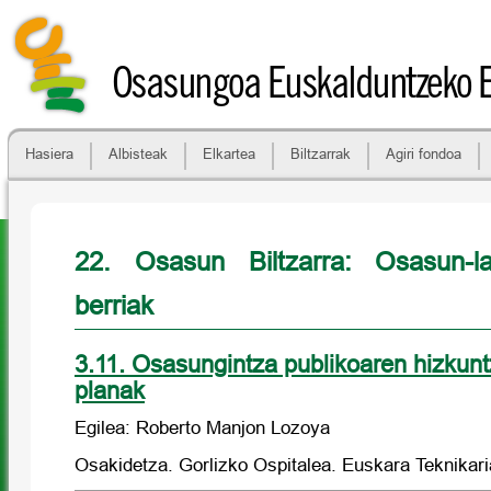
Osasungoa Euskalduntzeko 
Hasiera
Albisteak
Elkartea
Biltzarrak
Agiri fondoa
22. Osasun Biltzarra: Osasun-la
berriak
3.11. Osasungintza publikoaren hizkuntz
planak
Egilea: Roberto Manjon Lozoya
Osakidetza. Gorlizko Ospitalea. Euskara Teknikari