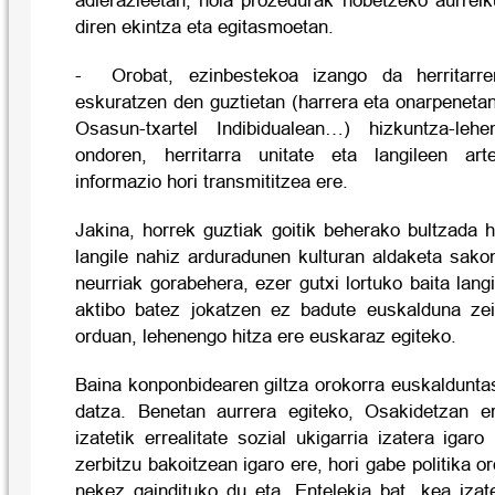
adierazleetan, nola prozedurak hobetzeko aurrei
diren ekintza eta egitasmoetan.
- Orobat, ezinbestekoa izango da herritarre
eskuratzen den guztietan (harrera eta onarpenetan
Osasun-txartel Indibidualean…) hizkuntza-leh
ondoren, herritarra unitate eta langileen ar
informazio hori transmititzea ere.
Jakina, horrek guztiak goitik beherako bultzada 
langile nahiz arduradunen kulturan aldaketa sako
neurriak gorabehera, ezer gutxi lortuko baita lan
aktibo batez jokatzen ez badute euskalduna ze
orduan, lehenengo hitza ere euskaraz egiteko.
Baina konponbidearen giltza orokorra euskaldunt
datza. Benetan aurrera egiteko, Osakidetzan e
izatetik errealitate sozial ukigarria izatera igar
zerbitzu bakoitzean igaro ere, hori gabe politika 
nekez gaindituko du eta. Entelekia bat, kea izat