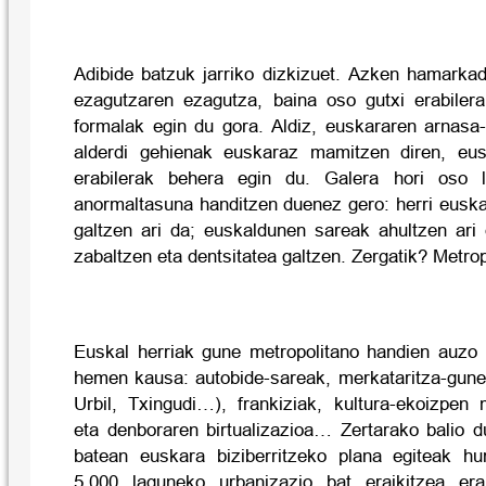
Adibide batzuk jarriko dizkizuet. Azken hamark
ezagutzaren ezagutza, baina oso gutxi erabilera,
formalak egin du gora. Aldiz, euskararen arnasa-
alderdi gehienak euskaraz mamitzen diren, eu
erabilerak behera egin du. Galera hori oso l
anormaltasuna handitzen duenez gero: herri euska
galtzen ari da; euskaldunen sareak ahultzen ari 
zabaltzen eta dentsitatea galtzen. Zergatik? Metrop
Euskal herriak gune metropolitano handien auzo b
hemen kausa: autobide-sareak, merkataritza-gune
Urbil, Txingudi…), frankiziak, kultura-ekoizpen 
eta denboraren birtualizazioa… Zertarako balio d
batean euskara biziberritzeko plana egiteak h
5.000 laguneko urbanizazio bat eraikitzea er