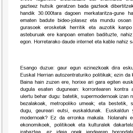
gazteez hutsik geratzen bada gazteok dibertitz
handik 30.000tara dagoen merkataritza-gune h
ematen badute bideo-jolasez eta mundu osoan 
gurasoek erosketak herritik eta auzotik kanpo
asteburuak ere kanpoan ematen badituzte, nahiz 
egon. Horretarako daude internet eta kable nahiz s
Esango duzue: gaur egun ezinezkoak dira esku
Euskal Herrian autozentraturiko politikak; ezin da k
Baina hain zuzen ere, horixe ari gara egiten eus
dugula esaten dugunean: korrontearen kontra a
ulertu behar dugu: batetik, supermodernoak izan 
bezalakoak, metropoliko umeak; eta bestetik, 
dugu, geureari eutsi, euskaldunak. Euskaldun
modernoak? Ez da erronka makala. Nolanahi er
ekonomikoek, politikoek eta kulturalek dakarte
irabaztea, ez ideia onek jendearen boronda