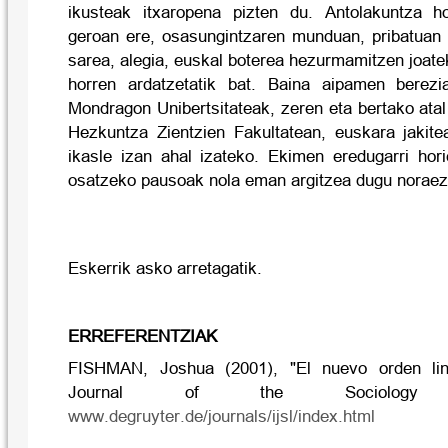
ikusteak itxaropena pizten du. Antolakuntza h
geroan ere, osasungintzaren munduan, pribatuan 
sarea, alegia, euskal boterea hezurmamitzen joate
horren ardatzetatik bat. Baina aipamen berez
Mondragon Unibertsitateak, zeren eta bertako ata
Hezkuntza Zientzien Fakultatean, euskara jakite
ikasle izan ahal izateko. Ekimen eredugarri hor
osatzeko pausoak nola eman argitzea dugu noraez
Eskerrik asko arretagatik.
ERREFERENTZIAK
FISHMAN, Joshua (2001), "El nuevo orden lingü
Journal of the Sociology
www.degruyter.de/journals/ijsl/index.html