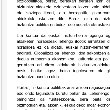
soziopolitikoa, berez, gertakari beraren izari d
hizkuntza-aldaketa ezinbestean lotzen zaie ald
eta soziopolitikoari, eta horregatik, gizartea
aldaketak eskatzen ditu. Beraz, ezin da hiztun
hizkuntza politikaren bidez, oso ausarta eta eskak
Eta kontua da euskal hiztun-herria egungo eg
aldaketen norabideak lehengo ildotik jarraitzen du
norabidea ez da aldatu, euskal hiztun-herriaren 
badirudi, Globalizazioa lehengo ildoa sakontzen ar
dugula autonomia ekonomikoa, kulturala eta pol
gertatzen ari diren aldaketok hizkuntza-aldake
noski, betiko legez, baina ingelesaren eta gl
hizkuntza handien alde.
Hortaz, hizkuntza-politikak anai-arreba nagusiagoa
edo ondo lagunduta burutu behar da. Lehenengo 
plangintza da funtsezkoena, bera baita de
bizimoduan eta, azkenik, eskualdeko indar ekonom