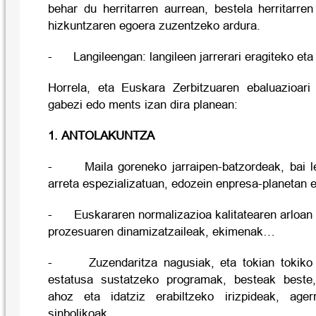
behar du herritarren aurrean, bestela herritarre
hizkuntzaren egoera zuzentzeko ardura.
- Langileengan: langileen jarrerari eragiteko eta
Horrela, eta Euskara Zerbitzuaren ebaluazioari
gabezi edo ments izan dira planean:
1. ANTOLAKUNTZA
- Maila goreneko jarraipen-batzordeak, bai le
arreta espezializatuan, edozein enpresa-planetan 
- Euskararen normalizazioa kalitatearen arloan 
prozesuaren dinamizatzaileak, ekimenak…
- Zuzendaritza nagusiak, eta tokian tokiko g
estatusa sustatzeko programak, besteak beste,
ahoz eta idatziz erabiltzeko irizpideak, age
sinbolikoak…