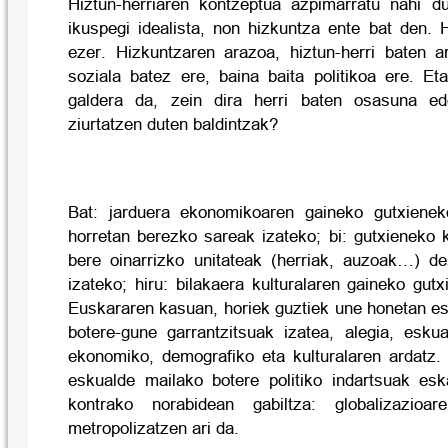
Hiztun-herriaren kontzeptua azpimarratu nahi d
ikuspegi idealista, non hizkuntza ente bat den. 
ezer. Hizkuntzaren arazoa, hiztun-herri baten 
soziala batez ere, baina baita politikoa ere. E
galdera da, zein dira herri baten osasuna ed
ziurtatzen duten baldintzak?
Bat: jarduera ekonomikoaren gaineko gutxieneko
horretan berezko sareak izateko; bi: gutxieneko 
bere oinarrizko unitateak (herriak, auzoak…) d
izateko; hiru: bilakaera kulturalaren gaineko gutx
Euskararen kasuan, horiek guztiek une honetan e
botere-gune garrantzitsuak izatea, alegia, eskua
ekonomiko, demografiko eta kulturalaren ardatz. 
eskualde mailako botere politiko indartsuak eska
kontrako norabidean gabiltza: globalizazioa
metropolizatzen ari da.