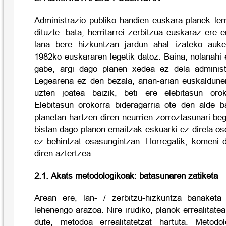
Administrazio publiko handien euskara-planek ler
dituzte: bata, herritarrei zerbitzua euskaraz ere 
lana bere hizkuntzan jardun ahal izateko auk
1982ko euskararen legetik datoz. Baina, nolanahi e
gabe, argi dago planen xedea ez dela administ
Legearena ez den bezala, arian-arian euskaldune
uzten joatea baizik, beti ere elebitasun oroko
Elebitasun orokorra bideragarria ote den alde ba
planetan hartzen diren neurrien zorroztasunari beg
bistan dago planon emaitzak eskuarki ez direla os
ez behintzat osasungintzan. Horregatik, komeni 
diren aztertzea.
2.1. Akats metodologikoak: batasunaren zatiketa
Arean ere, lan- / zerbitzu-hizkuntza banaketa
lehenengo arazoa. Nire irudiko, planok errealitat
dute, metodoa errealitatetzat hartuta. Metodolo