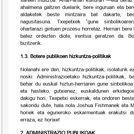
sareen multzoa. Arian-arian kulturari —eta beraz
ahalmena galtzen duelarik, bere inguruan eta ber
aldaketek beste mintzaira bat dakarte, bes
nagusitasuna. Txepetxek “gune sinbolikoare
ohartarazi gintuen prozesu horretaz. Herriari bere 
batez ordezten diote; irentsia geratzen da. B
bizitzerik.
1.3. Botere publikoen hizkuntza-politikak
Nolanahi ere den, hizkuntza-politikak, isolaturik 
noski. Administrazioetako hizkuntza-politikak, b
behar du euskal hiztun-herriaren gune sinbolikoa
eta hasteko, gutxienez, euskaldunen erkidegoa 
dakigu hori, Txepetxi eskerrak, eta ondoren best
sakondu dute, hala nola Joshua Fishmanek eta Mik
horiek eta eguneroko eskarmentuak erakutsi di
erraza, ez horixe!
2. ADMINISTRAZIO PUBLIKOAK