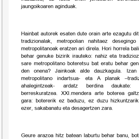
jaungoikoaren aginduak.
Hainbat autorek esaten dute orain arte ezagutu d
tradizionalak, metropolian nahitaez desegingo
metropolitanoak eratzen ari direla. Hori horrela ba
behar genuke bizirik irauteko: nahiz eta tradizio
sare metropolitano boteretsu bat eratu behar ge
den onena? Jainkoak alde dauzkagula. Izan
metropolitano indartsua- eta A planak –tradi
ahalegintzeak- ardatz berdina daukate: 
berreskuratzea. XXI.mendera arte boterea galtz
gara: botererik ez baduzu, ez duzu hizkuntzarik
ezer, sakabanatu eta desagertzen zara.
Geure arazoa hitz batean laburtu behar banu, bo