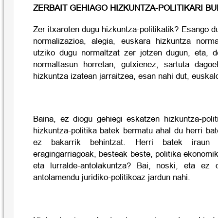
ZERBAIT GEHIAGO HIZKUNTZA-POLITIKARI B
Zer itxaroten dugu hizkuntza-politikatik? Esango d
normalizazioa, alegia, euskara hizkuntza norma
utziko dugu normaltzat zer jotzen dugun, eta, 
normaltasun horretan, gutxienez, sartuta dagoe
hizkuntza izatean jarraitzea, esan nahi dut, euskal
Baina, ez diogu gehiegi eskatzen hizkuntza-polit
hizkuntza-politika batek bermatu ahal du herri ba
ez bakarrik behintzat. Herri batek iraun
eragingarriagoak, besteak beste, politika ekonomik
eta lurralde-antolakuntza? Bai, noski, eta ez 
antolamendu juridiko-politikoaz jardun nahi.