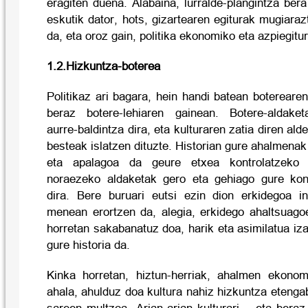
eragiten duena. Alabaina, lurralde-plangintza bera
eskutik dator, hots, gizartearen egiturak mugiar
da, eta oroz gain, politika ekonomiko eta azpiegitu
1.2.Hizkuntza-boterea
Politikaz ari bagara, hein handi batean botereare
beraz botere-lehiaren gainean. Botere-aldaket
aurre-baldintza dira, eta kulturaren zatia diren ald
besteak islatzen dituzte. Historian gure ahalmenak 
eta apalagoa da geure etxea kontrolatzeko 
noraezeko aldaketak gero eta gehiago gure kont
dira. Bere buruari eutsi ezin dion erkidegoa i
menean erortzen da, alegia, erkidego ahaltsuago
horretan sakabanatuz doa, harik eta asimilatua i
gure historia da.
Kinka horretan, hiztun-herriak, ahalmen ekonom
ahala, ahulduz doa kultura nahiz hizkuntza etenga