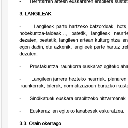
- Herritarren artean euskararen erabilera susta
3. LANGILEAK
- Langileek parte hartzeko batzordeak, hots, 
hobekuntza-taldeak…, batetik, langileak neurr
dezaten, bestetik, langileen artean kulturgintza lan
egon dadin, eta azkenik, langileek parte hartuz tr
dezaten.
- Prestakuntza iraunkorra euskaraz egiteko aha
- Langileen jarrera hezteko neurriak: planaren 
iraunkorrak, bilerak, normalizazioari buruzko ika
- Sindikatuek euskara erabiltzeko hitzarmenak.
- Euskaraz lan egiteko lanabesak eskuratzea.
3.3. Orain okerrago