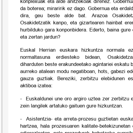
konplexuak eta alde anitzekoak direnez. Gobernu
da boterea; miraririk ez dago. Gobernua eta erda
dira, geu beste alde bat. Arazoa Osakide
Osakidetzatik kanpo, eta gizartearen hainbat ere
hurbilduko gara konponbidera. Ederto, baina gure
eta zertan jardun?
Euskal Herrian euskara hizkuntza normala ez
normaltasuna erdiesteko bidean, Osakidetz
diharduten beste erakundeetako agintariei eskatu b
aurreko atalean modu negatiboan, hots, gabezi ed
gauza guztiak. Bereziki, zerbitzu elebidunen es
aktiboa izatea:
- Euskaldunei une oro argiro uztea zer zerbitzu
zein langilek artatuko gaituen gure hizkuntzan.
- Asistentzia- eta arreta-prozesu guztietan eusk
hartzea, hala prozesuaren kalitate-betekizunetan