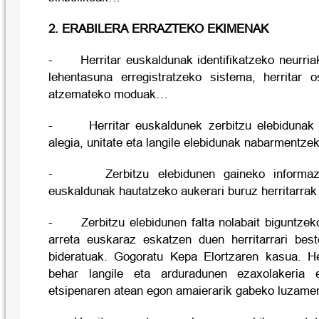
2. ERABILERA ERRAZTEKO EKIMENAK
- Herritar euskaldunak identifikatzeko neurriak:
lehentasuna erregistratzeko sistema, herritar o
atzemateko moduak…
- Herritar euskaldunek zerbitzu elebidunak id
alegia, unitate eta langile elebidunak nabarmentzek
- Zerbitzu elebidunen gaineko informazio
euskaldunak hautatzeko aukerari buruz herritarrak
- Zerbitzu elebidunen falta nolabait biguntzeko
arreta euskaraz eskatzen duen herritarrari bes
bideratuak. Gogoratu Kepa Elortzaren kasua. He
behar langile eta arduradunen ezaxolakeria e
etsipenaren atean egon amaierarik gabeko luzame