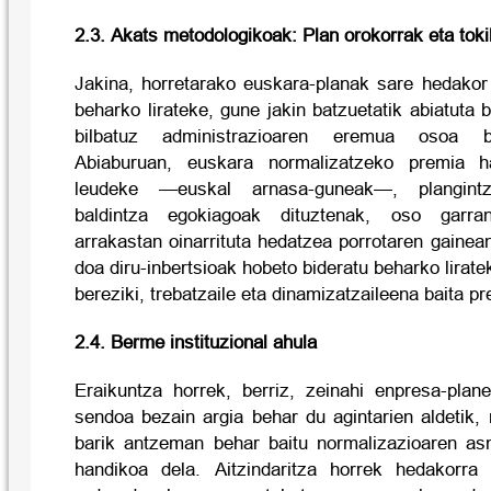
2.3. Akats metodologikoak: Plan orokorrak eta tok
Jakina, horretarako euskara-planak sare hedakor
beharko lirateke, gune jakin batzuetatik abiatuta 
bilbatuz administrazioaren eremua osoa b
Abiaburuan, euskara normalizatzeko premia 
leudeke —euskal arnasa-guneak—, plangintza
baldintza egokiagoak dituztenak, oso garra
arrakastan oinarrituta hedatzea porrotaren gaine
doa diru-inbertsioak hobeto bideratu beharko lirate
bereziki, trebatzaile eta dinamizatzaileena baita p
2.4. Berme instituzional ahula
Eraikuntza horrek, berriz, zeinahi enpresa-plane
sendoa bezain argia behar du agintarien aldetik,
barik antzeman behar baitu normalizazioaren as
handikoa dela. Aitzindaritza horrek hedakorra