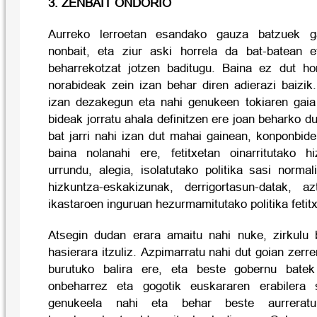
3. ZENBAIT ONDORIO
Aurreko lerroetan esandako gauza batzuek gai
nonbait, eta ziur aski horrela da bat-batean 
beharrekotzat jotzen baditugu. Baina ez dut ho
norabideak zein izan behar diren adierazi baiz
izan dezakegun eta nahi genukeen tokiaren gaia
bideak jorratu ahala definitzen ere joan beharko du
bat jarri nahi izan dut mahai gainean, konponbid
baina nolanahi ere, fetitxetan oinarritutako hiz
urrundu, alegia, isolatutako politika sasi normali
hizkuntza-eskakizunak, derrigortasun-datak, a
ikastaroen inguruan hezurmamitutako politika fetitx
Atsegin dudan erara amaitu nahi nuke, zirkulu 
hasierara itzuliz. Azpimarratu nahi dut goian zerr
burutuko balira ere, eta beste gobernu bat
onbeharrez eta gogotik euskararen erabilera 
genukeela nahi eta behar beste aurreratuk