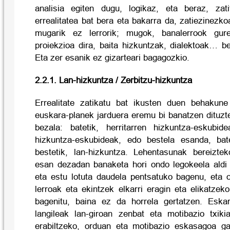
analisia egiten dugu, logikaz, eta beraz, zat
errealitatea bat bera eta bakarra da, zatiezinezko
mugarik ez lerrorik; mugok, banalerrook gur
proiekzioa dira, baita hizkuntzak, dialektoak… b
Eta zer esanik ez gizarteari bagagozkio.
2.2.1. Lan-hizkuntza / Zerbitzu-hizkuntza
Errealitate zatikatu bat ikusten duen behakune
euskara-planek jarduera eremu bi banatzen dituzt
bezala: batetik, herritarren hizkuntza-eskubide
hizkuntza-eskubideak, edo bestela esanda, bate
bestetik, lan-hizkuntza. Lehentasunak bereizte
esan dezadan banaketa hori ondo legokeela aldi
eta estu lotuta daudela pentsatuko bagenu, eta o
lerroak eta ekintzek elkarri eragin eta elikatzek
bagenitu, baina ez da horrela gertatzen. Esk
langileak lan-giroan zenbat eta motibazio txik
erabiltzeko, orduan eta motibazio eskasagoa ga