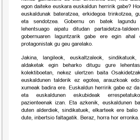
egon daiteke euskara euskaldun herririk gabe? Ho
euskaldunak bateratzea, erkidegoa trinkotzea, g
eta sendotzea. Gobernu on batek lagundu 
lehentsuago aipatu ditudan partaidetza-taldee
gobernuaren laguntzarik gabe ere egin ahal 
protagonistak gu geu garelako.
Jakina, langileok, euskaltzaleok, sindikatuok,
aldaketak egin beharko ditugu gure lehentasu
kolektiboetan, nekez ulertzen baita Osakidetza
euskaldunen talderik ez egotea, arauzkoak edo
xumeak badira ere. Euskaldun herririk gabe ez da
eta euskaldunen eskubideak errespetatuko
pazienteenak izan. Eta azkenik, euskaldunen bal
duten alderdiek, sindikatuek, elkarteek ere balio 
dute, inbertsio faltagatik. Beraz, horra hor erronka.