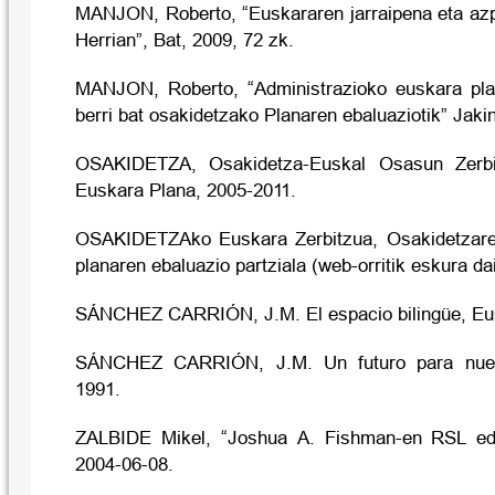
MANJON, Roberto, “Euskararen jarraipena eta azp
Herrian”, Bat, 2009, 72 zk.
MANJON, Roberto, “Administrazioko euskara pla
berri bat osakidetzako Planaren ebaluaziotik” Jaki
OSAKIDETZA, Osakidetza-Euskal Osasun Zerbi
Euskara Plana, 2005-2011.
OSAKIDETZAko Euskara Zerbitzua, Osakidetzare
planaren ebaluazio partziala (web-orritik eskura d
SÁNCHEZ CARRIÓN, J.M. El espacio bilingüe, Eus
SÁNCHEZ CARRIÓN, J.M. Un futuro para nuest
1991.
ZALBIDE Mikel, “Joshua A. Fishman-en RSL edo
2004-06-08.