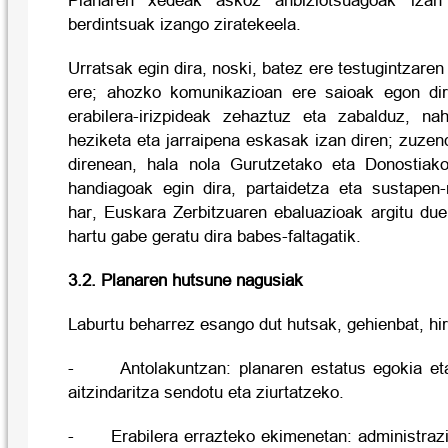
Planaren xedeak askoz anbiziotsuagoak izan 
berdintsuak izango ziratekeela.
Urratsak egin dira, noski, batez ere testugintzare
ere; ahozko komunikazioan ere saioak egon dir
erabilera-irizpideak zehaztuz eta zabalduz, na
heziketa eta jarraipena eskasak izan diren; zuzen
direnean, hala nola Gurutzetako eta Donostiako
handiagoak egin dira, partaidetza eta sustapen-
har, Euskara Zerbitzuaren ebaluazioak argitu due
hartu gabe geratu dira babes-faltagatik.
3.2. Planaren hutsune nagusiak
Laburtu beharrez esango dut hutsak, gehienbat, hir
- Antolakuntzan: planaren estatus egokia eta
aitzindaritza sendotu eta ziurtatzeko.
- Erabilera errazteko ekimenetan: administrazi