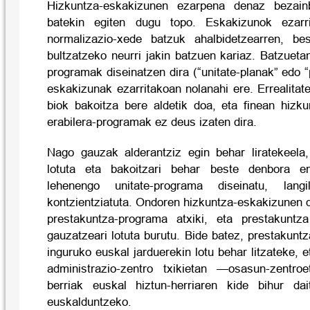
Hizkuntza-eskakizunen ezarpena denaz bezain
batekin egiten dugu topo. Eskakizunok ezarri
normalizazio-xede batzuk ahalbidetzearren, bes
bultzatzeko neurri jakin batzuen kariaz. Batzuetan
programak diseinatzen dira (“unitate-planak” edo 
eskakizunak ezarritakoan nolanahi ere. Errealitat
biok bakoitza bere aldetik doa, eta finean hizk
erabilera-programak ez deus izaten dira.
Nago gauzak alderantziz egin behar liratekeela, 
lotuta eta bakoitzari behar beste denbora e
lehenengo unitate-programa diseinatu, lang
kontzientziatuta. Ondoren hizkuntza-eskakizunen de
prestakuntza-programa atxiki, eta prestakuntza
gauzatzeari lotuta burutu. Bide batez, prestakuntz
inguruko euskal jarduerekin lotu behar litzateke, e
administrazio-zentro txikietan —osasun-zentr
berriak euskal hiztun-herriaren kide bihur dai
euskalduntzeko.