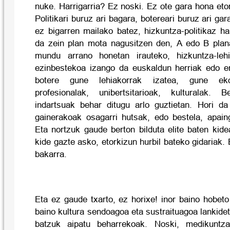
nuke. Harrigarria? Ez noski. Ez ote gara hona etorr
Politikari buruz ari bagara, botereari buruz ari gara
ez bigarren mailako batez, hizkuntza-politikaz h
da zein plan mota nagusitzen den, A edo B plan
mundu arrano honetan irauteko, hizkuntza-lehi
ezinbestekoa izango da euskaldun herriak edo e
botere gune lehiakorrak izatea, gune ekon
profesionalak, unibertsitarioak, kulturalak. 
indartsuak behar ditugu arlo guztietan. Hori d
gainerakoak osagarri hutsak, edo bestela, apaing
Eta nortzuk gaude berton bilduta elite baten kid
kide gazte asko, etorkizun hurbil bateko gidariak.
bakarra.
Eta ez gaude txarto, ez horixe! inor baino hobet
baino kultura sendoagoa eta sustraituagoa lankidet
batzuk aipatu beharrekoak. Noski, medikuntza