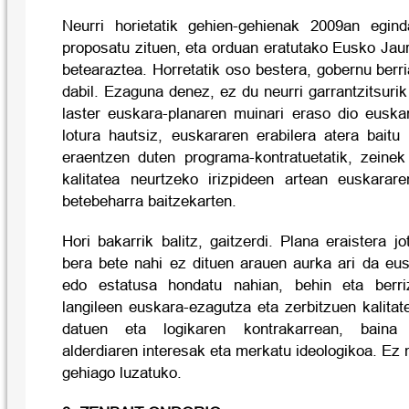
Neurri horietatik gehien-gehienak 2009an egin
proposatu zituen, eta orduan eratutako Eusko Jaurl
betearaztea. Horretatik oso bestera, gobernu berri
dabil. Ezaguna denez, ez du neurri garrantzitsurik
laster euskara-planaren muinari eraso dio euskar
lotura hautsiz, euskararen erabilera atera baitu
eraentzen duten programa-kontratuetatik, zeinek
kalitatea neurtzeko irizpideen artean euskarare
betebeharra baitzekarten.
Hori bakarrik balitz, gaitzerdi. Plana eraistera 
bera bete nahi ez dituen arauen aurka ari da eus
edo estatusa hondatu nahian, behin eta berri
langileen euskara-ezagutza eta zerbitzuen kalitate
datuen eta logikaren kontrakarrean, baina 
alderdiaren interesak eta merkatu ideologikoa. Ez 
gehiago luzatuko.