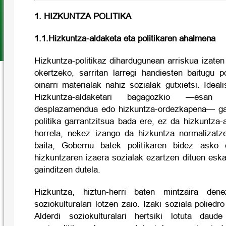
1. HIZKUNTZA POLITIKA
1.1.Hizkuntza-aldaketa eta politikaren ahalmena
Hizkuntza-politikaz dihardugunean arriskua izate
okertzeko, sarritan larregi handiesten baitugu p
oinarri materialak nahiz sozialak gutxietsi. Ideal
Hizkuntza-aldaketari bagagozkio —esan 
desplazamendua edo hizkuntza-ordezkapena— ga
politika garrantzitsua bada ere, ez da hizkuntza-
horrela, nekez izango da hizkuntza normalizat
baita, Gobernu batek politikaren bidez asko 
hizkuntzaren izaera sozialak ezartzen dituen eska
gainditzen dutela.
Hizkuntza, hiztun-herri baten mintzaira dene
soziokulturalari lotzen zaio. Izaki soziala poliedr
Alderdi soziokulturalari hertsiki lotuta dau