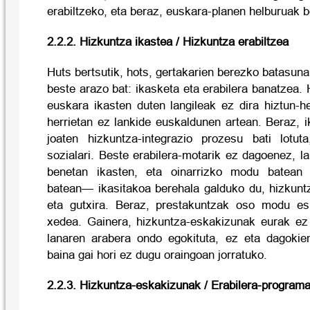
erabiltzeko, eta beraz, euskara-planen helburuak b
2.2.2. Hizkuntza ikastea / Hizkuntza erabiltzea
Huts bertsutik, hots, gertakarien berezko batasuna 
beste arazo bat: ikasketa eta erabilera banatzea. 
euskara ikasten duten langileak ez dira hiztun-he
herrietan ez lankide euskaldunen artean. Beraz, 
joaten hizkuntza-integrazio prozesu bati lotut
sozialari. Beste erabilera-motarik ez dagoenez, l
benetan ikasten, eta oinarrizko modu batean
batean— ikasitakoa berehala galduko du, hizkunt
eta gutxira. Beraz, prestakuntzak oso modu e
xedea. Gainera, hizkuntza-eskakizunak eurak ez
lanaren arabera ondo egokituta, ez eta dagokie
baina gai hori ez dugu oraingoan jorratuko.
2.2.3. Hizkuntza-eskakizunak / Erabilera-program