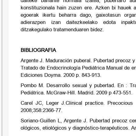
daiteke bariante normala izatea, pubertaro au
konstituzionala hain zuzen ere. Azken bi hauek a
egoerak ikertu beharra dago, gaixotasun organ
adierazpen izan daitezkeelako edota inpakt
ditzakegulako tratamenduaren bidez.
BIBLIOGRAFIA
Argente J. Maduración puberal. Pubertad precoz y
Tratado de Endocrinología Pediátrica Manual de en
Ediciones Doyma. 2000 p. 843-913.
Pombo M. Desarrollo sexual y pubertad. En : Tr
Pediátrica. McGraw-Hill. Madrid. 2009 p 473-551.
Carel JC, Leger J.Clinical practice. Precociou
2008;358:2366-77.
Soriano-Guillen L, Argente J. Pubertad precoz ce
ológicos, etiológicos y diagnóstico-terapéuticos. A