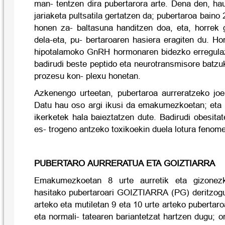
man- tentzen dira pubertarora arte. Dena den, ha
jariaketa pultsatila gertatzen da; pubertaroa baino 
honen za- baltasuna handitzen doa, eta, horrek
dela-eta, pu- bertaroaren hasiera eragiten du. H
hipotalamoko GnRH hormonaren bidezko erregulaz
badirudi beste peptido eta neurotransmisore batzuk
prozesu kon- plexu honetan.
Azkenengo urteetan, pubertaroa aurreratzeko joe
Datu hau oso argi ikusi da emakumezkoetan; eta
ikerketek hala baieztatzen dute. Badirudi obesita
es- trogeno antzeko toxikoekin duela lotura fenom
PUBERTARO AURRERATUA ETA GOIZTIARRA
Emakumezkoetan 8 urte aurretik eta gizonezk
hasitako pubertaroari GOIZTIARRA (PG) deritzogu
arteko eta mutiletan 9 eta 10 urte arteko pubertaro
eta normali- tatearen bariantetzat hartzen dugu; 