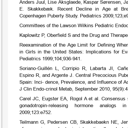
Anders Juul, Lise Aksglaede, Kaspar Sørensen, Jø
E. Skakkebæk. Recent Decline in Age at Bre
Copenhagen Puberty Study. Pediatrics 2009;123;e
Committees of the Lawson Wilkins Pediatric Endoc
Kaplowitz P, Oberfield S and the Drug and Therape
Reexamination of the Age Limit for Defining Whe
in Girls in the United States: Implications for E
Pediatrics 1999;104;936-941.
Soriano-Guillén L, Corripio R, Labarta JI, Cañ
Espino R, and Argente J. Central Precocious Puber
Spain: Inci- dence, Prevalence, and Influence of A
J Clin Endo-crinol Metab, September 2010, 95(9):
Carel JC, Eugster EA, Rogol A et al. Consensus 
gonadotropin-releasing hormone analogs in 
2009;123:e752.
Teilmann G, Pedersen CB, Skakkebaekn NE, Jen