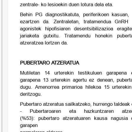
zentrale- ko lesioekin duen lotura dela eta.
Behin PG diagnostikatuta, periferikoen kasuan,
ezartzen da. Zentraletan, tratamendua GnRH a
agonistek hipofisiaren desentsibilizazioa eragi
jariaketa gutxitu. Tratamendu honekin puber
atzeratzea lortzen da.
PUBERTARO ATZERATUA
Mutiletan 14 urterekin testikuluen garapena 
garapena 13 urterekin agertu ez denean, puberta
dugu. Amenorrea primarioa hilekoa 15 urterekin
deritzogu.
Pubertaro atzeratua sailkatzeko, hurrengo taldeak 
- Pubertaroaren eta hazkuntzaren atzera
(%53): pubertaro atzeratuaren kausa nagusia 
garapen