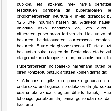
pubikoa, eta, azkenik, me- narkia gertatze
testikuluen garapena da pubertaroaren l
orkidometroarekin neurtuta 4 ml-tik gorakoak pu
12,5 urte inguruan hasten da. Aldaketa hauek
abiadura asko handitzen da, eta gutxi g
altueraren pubertaroan lortzen da. Hazkuntza a
hezurren heldutasunaren aurrerapena emat
hezurrek 15 urte eta gizonezkoenak 17 urte dituz
hazkuntza bukatu egiten da. Beste aldaketa batzuk
eta gorputzaren konposizio- an, metabolismoan, te
Pubertaroarekin nolabaiteko harremana duten b
diren kontzeptu batzuk argitzea komenigarria da:
• Adrenarkia: giltzurrun gaineko guruinaren a
ondoriozko androgenoen produkzioa da (ile sexua
usaina eta aknea eragiten dituzte hauek). Pub
lehenago gertatzen da, baina gehienetan ez da
hasi arte.