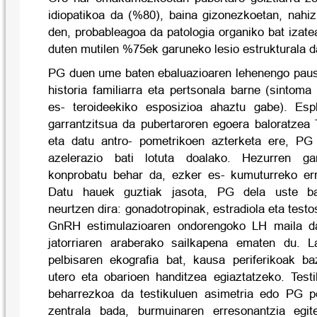
idiopatikoa da (%80), baina gizonezkoetan, nahiz
den, probableagoa da patologia organiko bat izat
duten mutilen %75ek garuneko lesio estrukturala d
PG duen ume baten ebaluazioaren lehenengo paus
historia familiarra eta pertsonala barne (sintom
es- teroideekiko esposizioa ahaztu gabe). Esp
garrantzitsua da pubertaroren egoera baloratzea 
eta datu antro- pometrikoen azterketa ere, PG
azelerazio bati lotuta doalako. Hezurren ga
konprobatu behar da, ezker es- kumuturreko err
Datu hauek guztiak jasota, PG dela uste ba
neurtzen dira: gonadotropinak, estradiola eta test
GnRH estimulazioaren ondorengoko LH maila da
jatorriaren araberako sailkapena ematen du. L
pelbisaren ekografia bat, kausa periferikoak b
utero eta obarioen handitzea egiaztatzeko. Testi
beharrezkoa da testikuluen asimetria edo PG p
zentrala bada, burmuinaren erresonantzia egi