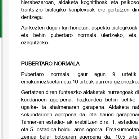
Nerabezaroan, aldaketa kognitiboak eta psikoso
trantsizio biologiko konplexuak ere gertatzen 
deritzegu.
Aurkezten dugun lan honetan, aspektu biologikoak j
eta behin pubertaro normala ulertzeko, eta
ezagutzeko.
PUBERTARO NORMALA
Pubertaro normala, gaur egun 9 urtetik
emakumezkoetan eta 10 urtetik aurrera gizonezko
Gertatzen diren funtsezko aldaketak hurrengoak di
kundarioen agerpena, hazkundea behin betiko g
ugalke- ta ahalmenaren garapena. Aldaketa na
sekundarioen agerpena da, eta hauen garapenar
Tanner-en estadio- ak erabiltzen dira: 1. estadio
eta 5. estadioa heldu- aren egoera. Emakumeetan
zeinua bular botoiaren agerpena da, 10,5 urte 