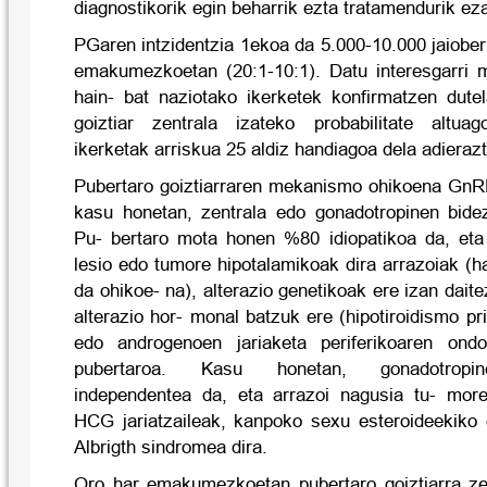
diagnostikorik egin beharrik ezta tratamendurik eza
PGaren intzidentzia 1ekoa da 5.000-10.000 jaiober
emakumezkoetan (20:1-10:1). Datu interesgarri 
hain- bat naziotako ikerketek konfirmatzen dute
goiztiar zentrala izateko probabilitate altua
ikerketak arriskua 25 aldiz handiagoa dela adierazt
Pubertaro goiztiarraren mekanismo ohikoena GnRH
kasu honetan, zentrala edo gonadotropinen bide
Pu- bertaro mota honen %80 idiopatikoa da, eta
lesio edo tumore hipotalamikoak dira arrazoiak (
da ohikoe- na), alterazio genetikoak ere izan dait
alterazio hor- monal batzuk ere (hipotiroidismo 
edo androgenoen jariaketa periferikoaren ond
pubertaroa. Kasu honetan, gonadotropin
independentea da, eta arrazoi nagusia tu- more
HCG jariatzaileak, kanpoko sexu esteroideekiko
Albrigth sindromea dira.
Oro har emakumezkoetan pubertaro goiztiarra ze