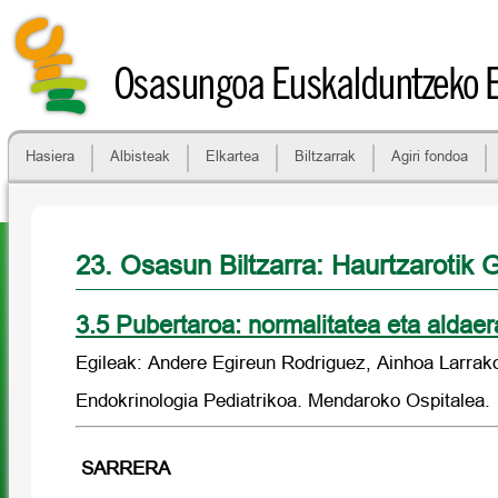
Osasungoa Euskalduntzeko 
Hasiera
Albisteak
Elkartea
Biltzarrak
Agiri fondoa
23. Osasun Biltzarra: Haurtzarotik G
3.5 Pubertaroa: normalitatea eta aldaer
Egileak: Andere Egireun Rodriguez, Ainhoa Larrak
Endokrinologia Pediatrikoa. Mendaroko Ospitalea.
SARRERA