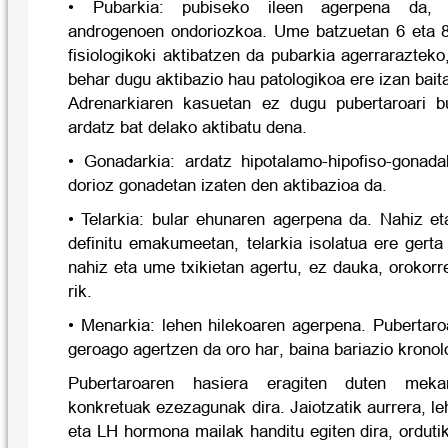
• Pubarkia: pubiseko ileen agerpena da, a
androgenoen ondoriozkoa. Ume batzuetan 6 eta 8
fisiologikoki aktibatzen da pubarkia agerraraztek
behar dugu aktibazio hau patologikoa ere izan baita
Adrenarkiaren kasuetan ez dugu pubertaroari bu
ardatz bat delako aktibatu dena.
• Gonadarkia: ardatz hipotalamo-hipofiso-gonada
dorioz gonadetan izaten den aktibazioa da.
• Telarkia: bular ehunaren agerpena da. Nahiz et
definitu emakumeetan, telarkia isolatua ere gerta
nahiz eta ume txikietan agertu, ez dauka, orokorr
rik.
• Menarkia: lehen hilekoaren agerpena. Pubertaro
geroago agertzen da oro har, baina bariazio krono
Pubertaroaren hasiera eragiten duten mekan
konkretuak ezezagunak dira. Jaiotzatik aurrera, 
eta LH hormona mailak handitu egiten dira, ordutik