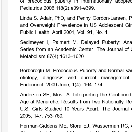
of precocious puberty in internationally adopt
Pediatrics 2006 118(2):e391-e399.
Linda S. Adair, PhD, and Penny Gordon-Larsen, P
and Overweight Prevalence in US Adolescent Gir
Public Health. April 2001, Vol. 91, No. 4.
Sedlmeyer I, Palmert M. Delayed Puberty: Ana
Series from an Academic Center. The Journal of C
Metabolism 87(4):1613–1620.
Berberoglu M. Precocious Puberty and Normal Vari
etiology, diagnosis and current management
Endocrinol. 2009 June; 1(4): 164–174.
Anderson SE, Must A. Interpreting the Continued
Age at Menarche: Results from Two Nationally Re
U.S. Girls Studied 10 Years Apart. The Journal
2005; 147: 753-760.
Herman-Giddens ME, Slora EJ, Wasserman RC, e