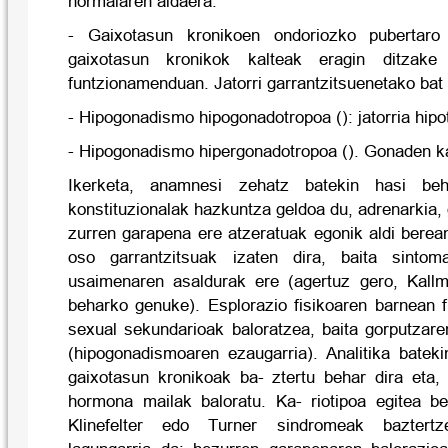
normalaren aldaera.
- Gaixotasun kronikoen ondoriozko pubertaro 
gaixotasun kronikok kalteak eragin ditzake h
funtzionamenduan. Jatorri garrantzitsuenetako bat 
- Hipogonadismo hipogonadotropoa (): jatorria hipo
- Hipogonadismo hipergonadotropoa (). Gonaden ka
Ikerketa, anamnesi zehatz batekin hasi beh
konstituzionalak hazkuntza geldoa du, adrenarkia,
zurren garapena ere atzeratuak egonik aldi berean
oso garrantzitsuak izaten dira, baita sintom
usaimenaren asaldurak ere (agertuz gero, Kal
beharko genuke). Esplorazio fisikoaren barnean 
sexual sekundarioak baloratzea, baita gorputzare
(hipogonadismoaren ezaugarria). Analitika bateki
gaixotasun kronikoak ba- ztertu behar dira eta,
hormona mailak baloratu. Ka- riotipoa egitea b
Klinefelter edo Turner sindromeak baztertz