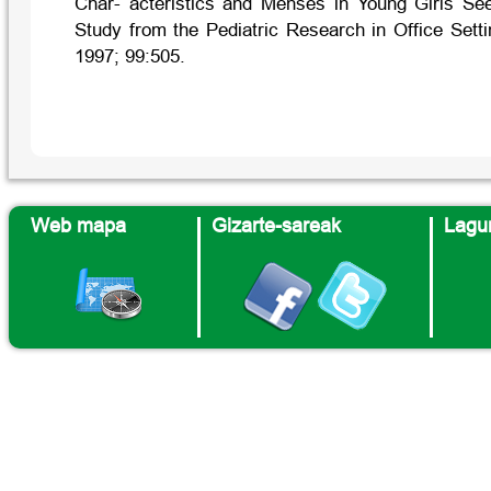
Char- acteristics and Menses in Young Girls See
Study from the Pediatric Research in Office Sett
1997; 99:505.
Web mapa
Gizarte-sareak
Lagun