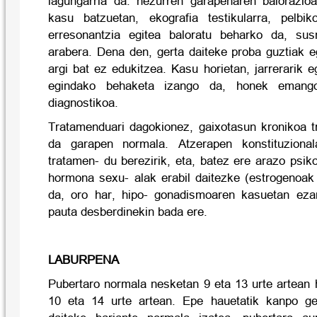
lagungarria da: hezurren garapenaren balorazio
kasu batzuetan, ekografia testikularra, pelb
erresonantzia egitea baloratu beharko da, sus
arabera. Dena den, gerta daiteke proba guztiak e
argi bat ez edukitzea. Kasu horietan, jarrerarik
egindako behaketa izango da, honek emang
diagnostikoa.
Tratamenduari dagokionez, gaixotasun kronikoa t
da garapen normala. Atzerapen konstituzion
tratamen- du berezirik, eta, batez ere arazo psik
hormona sexu- alak erabil daitezke (estrogenoak
da, oro har, hipo- gonadismoaren kasuetan eza
pauta desberdinekin bada ere.
LABURPENA
Pubertaro normala nesketan 9 eta 13 urte artean 
10 eta 14 urte artean. Epe hauetatik kanpo ge