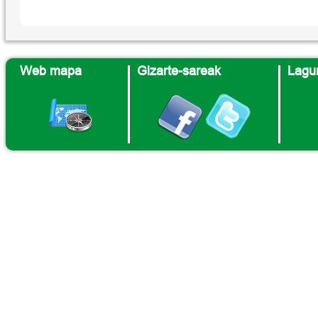
Web mapa
Gizarte-sareak
Lagun