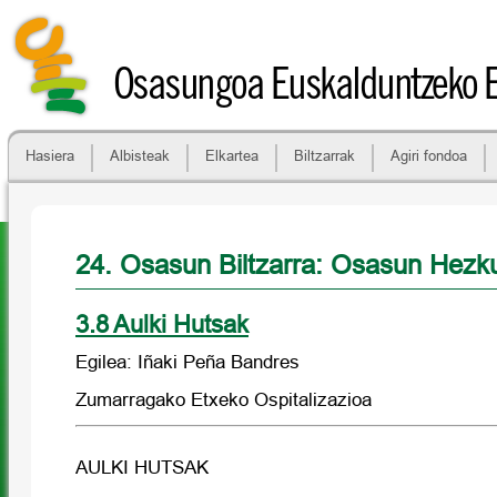
Osasungoa Euskalduntzeko 
Hasiera
Albisteak
Elkartea
Biltzarrak
Agiri fondoa
24. Osasun Biltzarra: Osasun Hezk
3.8 Aulki Hutsak
Egilea: Iñaki Peña Bandres
Zumarragako Etxeko Ospitalizazioa
AULKI HUTSAK