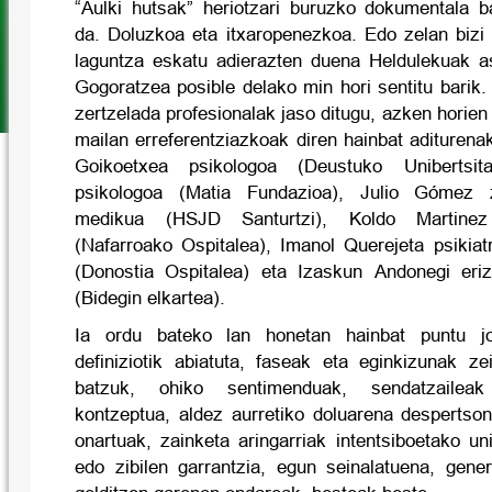
“Aulki hutsak” heriotzari buruzko dokumentala ba
da. Doluzkoa eta itxaropenezkoa. Edo zelan bizi 
laguntza eskatu adierazten duena Heldulekuak a
Gogoratzea posible delako min hori sentitu barik.
zertzelada profesionalak jaso ditugu, azken horien
mailan erreferentziazkoak diren hainbat aditurena
Goikoetxea psikologoa (Deustuko Unibertsit
psikologoa (Matia Fundazioa), Julio Gómez za
medikua (HSJD Santurtzi), Koldo Martinez 
(Nafarroako Ospitalea), Imanol Querejeta psikia
(Donostia Ospitalea) eta Izaskun Andonegi eriz
(Bidegin elkartea).
Ia ordu bateko lan honetan hainbat puntu jor
definiziotik abiatuta, faseak eta eginkizunak ze
batzuk, ohiko sentimenduak, sendatzaileak
kontzeptua, aldez aurretiko doluarena despertson
onartuak, zainketa aringarriak intentsiboetako unit
edo zibilen garrantzia, egun seinalatuena, gene