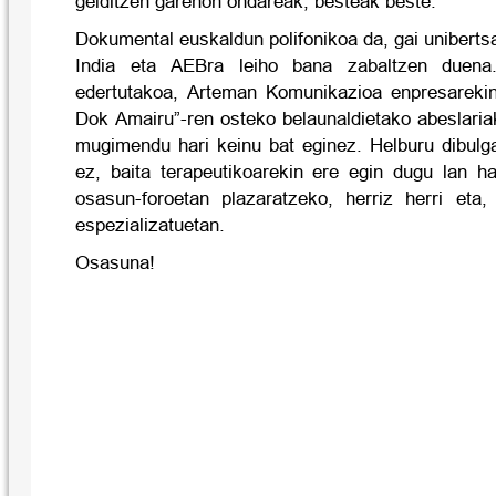
gelditzen garenon ondareak, besteak beste.
Dokumental euskaldun polifonikoa da, gai unibertsa
India eta AEBra leiho bana zabaltzen duena
edertutakoa, Arteman Komunikazioa enpresarekin
Dok Amairu”-ren osteko belaunaldietako abeslaria
mugimendu hari keinu bat eginez. Helburu dibulga
ez, baita terapeutikoarekin ere egin dugu lan 
osasun-foroetan plazaratzeko, herriz herri eta,
espezializatuetan.
Osasuna!