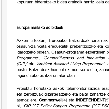
kopuruari bideratzeko bidea oraindik harriz josia d
Europa mailako adibideak
Azken urteotan, Europako Batzordeak oinarriak 
osasun-zainketa ereduetatik prebentziozko eta ko
igarotzeko bidean.
Osasun-programa ezberdinen bi
Programme’, ‘Competitiveness and Innovatio
(CIP)’
eta
‘Ambient Assisted Living Programme’
iz
beste, Batzordeak hainbat ekimen sortu ditu, zaha
lagundutako bizitzaren alorretan.
Proiektu horietako askok telemonitorizazioa erab
eta zerbitzuak gizarteratzeko eta baita zahartze
asmoz ere.
Commonwell
[4]
eta
INDEPENDENT
[5
bi,
‘CIP ICT Policy Support Programme (ICT PSP