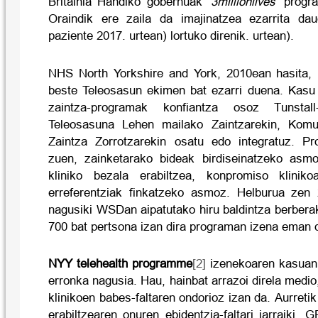
Britainia Handiko gobernuak ‘
3millionlives’
progra
Oraindik ere zaila da imajinatzea ezarrita dau
paziente 2017. urtean) lortuko direnik. urtean).
NHS North Yorkshire and York, 2010ean hasita, 
beste Teleosasun ekimen bat ezarri duena.
Kasu 
zaintza-programak konfiantza osoz Tunstall
Teleosasuna Lehen mailako Zaintzarekin, Komun
Zaintza Zorrotzarekin osatu edo integratuz. Pr
zuen, zainketarako bideak birdiseinatzeko asm
kliniko bezala erabiltzea, konpromiso klinik
erreferentziak finkatzeko asmoz. Helburua zen 
nagusiki WSDan aipatutako hiru baldintza berberak
700 bat pertsona izan dira programan izena eman 
NYY telehealth programme
[2]
izeneko
aren kasuan,
erronka nagusia.
Hau, hainbat arrazoi direla medi
klinikoen babes-faltaren ondorioz izan da. Aurreti
erabiltzearen onuren ebidentzia-faltari jarraiki, 