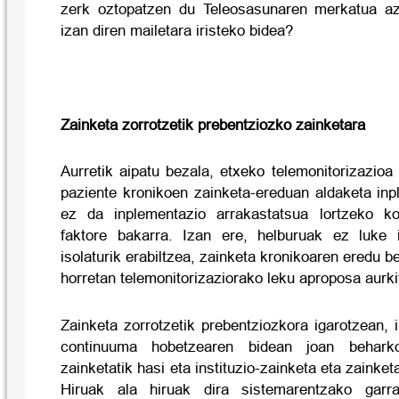
zerk oztopatzen du Teleosasunaren merkatua azk
izan diren mailetara iristeko bidea?
Zainketa zorrotzetik prebentziozko zainketara
Aurretik aipatu bezala, etxeko telemonitorizazioa
paziente kronikoen zainketa-ereduan aldaketa inp
ez da inplementazio arrakastatsua lortzeko k
faktore bakarra. Izan ere, helburuak ez luke 
isolaturik erabiltzea, zainketa kronikoaren eredu be
horretan telemonitorizaziorako leku aproposa aurki
Zainketa zorrotzetik prebentziozkora igarotzean,
continuuma hobetzearen bidean joan behark
zainketatik hasi eta instituzio-zainketa eta zainketa
Hiruak ala hiruak dira sistemarentzako garra