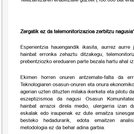
Zergatik ez da telemonitorizazioa zerbitzu nagusia
Esperientzia hauengandik ikasita, aurrez aurre j
hainbat erronka zehaztu ditzakegu, telemonitori
prebentziozko ereduaren parte bezala hartu ahal i
Ekimen horren onuren antzemate-falta da erro
Teknologiaren osasun-onuren eta onura ekonomiko
agerian uzten dituzten milaka ikerketa eta pilotu d
eszeptizismoa da nagusi Osasun Komunitatea
hainbat arrazoi direla medio, ulergarria izan d
eskalak edo iraupenak ez dute emaitza sinesgar
besteko hedadurarik, edota emaitzen analisi
metodologia ez da behar adina garbia.