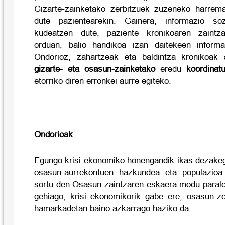
Gizarte-zainketako zerbitzuek zuzeneko harre
dute pazientearekin. Gainera, informazio soz
kudeatzen dute, paziente kronikoaren zaintza
orduan, balio handikoa izan daitekeen inform
Ondorioz, zahartzeak eta baldintza kronikoak 
gizarte- eta osasun-zainketako
eredu
koordinat
etorriko diren erronkei aurre egiteko.
Ondorioak
Egungo krisi ekonomiko honengandik ikas dezake
osasun-aurrekontuen hazkundea eta populazioa
sortu den Osasun-zaintzaren eskaera modu paralel
gehiago, krisi ekonomikorik gabe ere, osasun-z
hamarkadetan baino azkarrago haziko da.