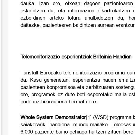
dauka.
Izan ere, etxean dagoen pazientearen 
eskaintzen du, eta informazioa elkartrukatzen 
ezberdinen arteko lotura ahalbidetzen du; hor
daitezke, pazientearen baldintzen aurrean erantzu
Telemonitorizazio-esperientziak Britainia Handian
Tunstall Europako telemonitorizazio-programa gar
da.
Kasu gehienetan, esperientzia hauen emaitza
pazienteen konpromisoa eta zerbitzuaren sostengu
ere, programok ez dute beti esperotako maila es
poderioz biziraupena bermatu ere.
Whole System Demonstrator
[1]
(WSD) programa iz
saiakerarik handiena mundu-mailako Teleosasu
6.000 paziente baino gehiago hartzen zituen ber