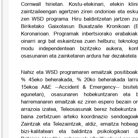
Cornwall hirietan. Kostu-etekinari, etekin klini
zaintzaileengan agertzen ziren ondorioei eta eskul
zen WSD programa. Hiru baldintzetan jartzen zu
Biriketako Gaixotasun Buxatzaile Kronikoan 
Koronarioan. Programak inbertsiorako erabakiak
oinarri argi bat eskaintzea zuen helburu; teknolog
modu independentean bizitzeko aukera, kont
osasunaren eta zainketaren ardura har dezaketela 
Nahiz eta WSD programaren emaitzak positiboak 
% 45eko beherakada, % 20ko beherakada larria
15ekoa A&E --Accident & Emergency-- bisite
egunetan), osasunaren hobekuntzaren eta biz
harremanaren emaitzak ez ziren espero bezain on
arrazoia izatea, Teleosasunak berez hobekuntza 
baina zerbitzuen arteko koordinazio sendoagoak
Zaintzak eta Telezaintzak, aldiz, emaitza hobeag
bizi-kalitateari eta baldintza psikologikoari 