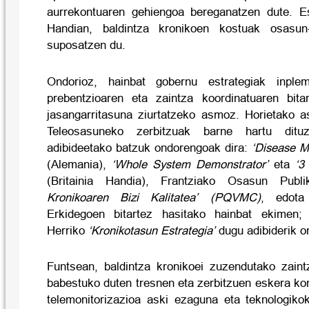
aurrekontuaren gehiengoa bereganatzen dute. Es
Handian, baldintza kronikoen kostuak osasu
suposatzen du.
Ondorioz, hainbat gobernu estrategiak inplem
prebentzioaren eta zaintza koordinatuaren bita
jasangarritasuna ziurtatzeko asmoz. Horietako a
Teleosasuneko zerbitzuak barne hartu dituz
adibideetako batzuk ondorengoak dira:
‘Disease 
(Alemania),
‘Whole System Demonstrator’
eta
‘3 
(Britainia Handia), Frantziako Osasun Pub
Kronikoaren Bizi Kalitatea’ (PQVMC)
, edota
Erkidegoen bitartez hasitako hainbat ekimen;
Herriko
‘Kronikotasun Estrategia’
dugu adibiderik o
Funtsean, baldintza kronikoei zuzendutako zain
babestuko duten tresnen eta zerbitzuen eskera ko
telemonitorizazioa aski ezaguna eta teknologikok