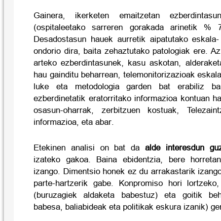
Gainera, ikerketen emaitzetan ezberdinta
(ospitaleetako sarreren gorakada arinetik % 
Desadostasun hauek aurretik aipatutako eskala- 
ondorio dira, baita zehaztutako patologiak ere. 
arteko ezberdintasunek, kasu askotan, alderaket
hau gainditu beharrean, telemonitorizazioak eskal
luke eta metodologia garden bat erabiliz bali
ezberdinetatik eratorritako informazioa kontuan h
osasun-oharrak, zerbitzuen kostuak, Telezaintz
informazioa, eta abar.
Etekinen analisi on bat da
alde interesdun gu
izateko gakoa.
Baina ebidentzia, bere horretan
izango. Dimentsio honek ez du arrakastarik izang
parte-hartzerik gabe. Konpromiso hori lortzeko
(buruzagiek aldaketa babestuz) eta goitik be
babesa, baliabideak eta politikak eskura izanik) ge