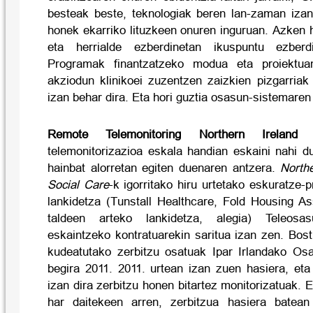
besteak beste, teknologiak beren lan-zaman iza
honek ekarriko lituzkeen onuren inguruan. Azken 
eta herrialde ezberdinetan ikuspuntu ezberd
Programak finantzatzeko modua eta proiektua
akziodun klinikoei zuzentzen zaizkien pizgarriak
izan behar dira. Eta hori guztia osasun-sistemaren 
Remote Telemonitoring Northern Ireland 
telemonitorizazioa eskala handian eskaini nahi
hainbat alorretan egiten duenaren antzera.
Northe
Social Care
-k igorritako hiru urtetako eskuratze
lankidetza (Tunstall Healthcare, Fold Housing A
taldeen arteko lankidetza, alegia) Teleosa
eskaintzeko kontratuarekin saritua izan zen. Bost 
kudeatutako zerbitzu osatuak Ipar Irlandako Os
begira 2011. 2011. urtean izan zuen hasiera, eta
izan dira zerbitzu honen bitartez monitorizatuak. 
har daitekeen arren, zerbitzua hasiera batean