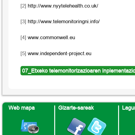
[2]
http://www.nyytelehealth.co.uk/
[3]
http://www.telemonitoringni.info/
[4]
www.commonwell.eu
[5]
www.independent-project.e
u
07_Etxeko telemonitorizazioaren inplementazio
Web mapa
Gizarte-sareak
Lagun