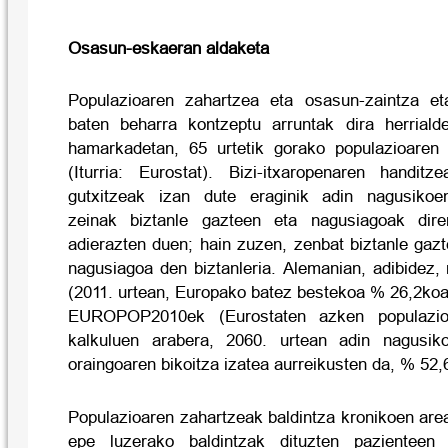
Osasun-eskaeran aldaketa
Populazioaren zahartzea eta osasun-zaintza eta
baten beharra kontzeptu arruntak dira herrialde
hamarkadetan, 65 urtetik gorako populazioare
(Iturria: Eurostat). Bizi-itxaropenaren handitz
gutxitzeak izan dute eraginik adin nagusikoen
zeinak biztanle gazteen eta nagusiagoak dir
adierazten duen; hain zuzen, zenbat biztanle gaz
nagusiagoa den biztanleria. Alemanian, adibidez,
(2011. urtean, Europako batez bestekoa % 26,2koa
EUROPOP2010ek (Eurostaten azken populazio-
kalkuluen arabera, 2060. urtean adin nagusiko
oraingoaren bikoitza izatea aurreikusten da, % 52,
Populazioaren zahartzeak baldintza kronikoen are
epe luzerako baldintzak dituzten pazienteen