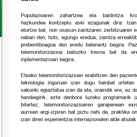
Populazioaren zahartzea eta baldintza kro
hazkundea kontzeptu aski ezagunak dira.
Iza
etortze bat, non osasun-zaintzaren zerbitzuaren 
nabari den; hots, egungo eredua, zaintza erreakti
prebentiboagoa den eredu baterantz begira. Paz
telemonitorizazioa baliozko tresna bat da er
inplementazioari begira.
Etxeko telemonitorizazioan erabiltzen den pazient
teknologia inguruan izan dugu hainbat urtetan
sakonki egiaztatua izan da eta, oraindik ere, ez
handiegirik, ezta denbora luzeko programarik
bitartez, telemonitorizazioaren garapenean exi
aurrean argi-izpiren bat piztu nahi da, praktika 
izan diren esperientzia internazionalen alde ahulak