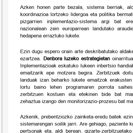
Azken honen parte bezala, sistema berriak, ald
koordinazioa lortzeko lidergoa eta politika bermat
pizgarrien inplementazio-sistema argi bat er
nazionalean zein europarrean landutako araudi
hedapena erraztuko lukete.
Ezin dugu espero orain arte deskribatutako aldak
ezartzea.
Denbora luzeko estrategietan
oinarritu
Inplementazioak eskatuko lukeen inbertsio handia
emaitzarik epe motzera begira. Zerbitzuek doit
landuak izan beharko lukete emaitzok erakusten
lortu baino lehen programaren porrota saihes
zerbitzuen kostuen eta etekinen bide bat man
zehaztua izango den monitorizazio-prozesu bat mar
Azkenik, prebentziozko zainketa-eredu batek ezin
sistemarengan soilik jarri. Are gehiago, paziente 
pertsonak eta, aldi berean, gizarte-zerbitzuetako 