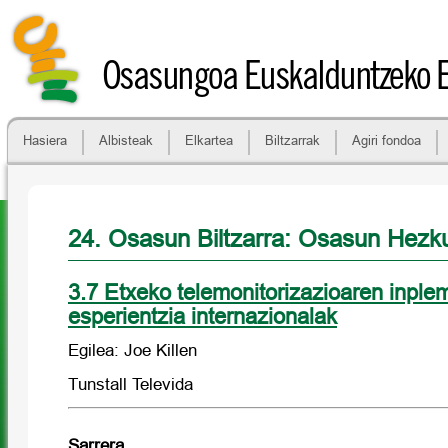
Osasungoa Euskalduntzeko 
Hasiera
Albisteak
Elkartea
Biltzarrak
Agiri fondoa
24. Osasun Biltzarra: Osasun Hezk
3.7 Etxeko telemonitorizazioaren inple
esperientzia internazionalak
Egilea: Joe Killen
Tunstall Televida
Sarrera