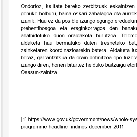
Ondorioz, kalitate bereko zerbitzuak eskaintzen 
genuke helburu, baina eskari zabalagoa eta aurrek
izanik. Hau ez da posible izango egungo ereduekin
prebentiboagoa eta eraginkorragoa den banake
ahalbidetuko duen eraldaketa burutzea. Telemo
aldaketa hau bermatuko duten tresnetako bat,
zainketaren koordinazioarekin batera. Aldaketa lu
beraz, garrantzitsua da orain definitzea epe luzer
izango diren, horien bitartez helduko baitzaigu et
Osasun-zaintza.
[1]
https://www.gov.uk/government/news/whole-sy
programme-headline-findings-december-2011