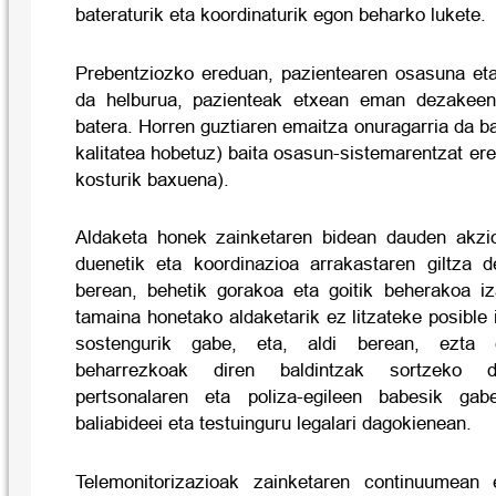
bateraturik eta koordinaturik egon beharko lukete.
Prebentziozko ereduan, pazientearen osasuna eta 
da helburua, pazienteak etxean eman dezakeen
batera.
Horren guztiaren emaitza onuragarria da bai
kalitatea hobetuz) baita osasun-sistemarentzat ere
kosturik baxuena).
Aldaketa honek zainketaren bidean dauden akzi
duenetik eta koordinazioa arrakastaren giltza de
berean, behetik gorakoa eta goitik beherakoa i
tamaina honetako aldaketarik ez litzateke posible
sostengurik gabe, eta, aldi berean, ezta 
beharrezkoak diren baldintzak sortzeko d
pertsonalaren eta poliza-egileen babesik ga
baliabideei eta testuinguru legalari dagokienean.
Telemonitorizazioak zainketaren continuumean e