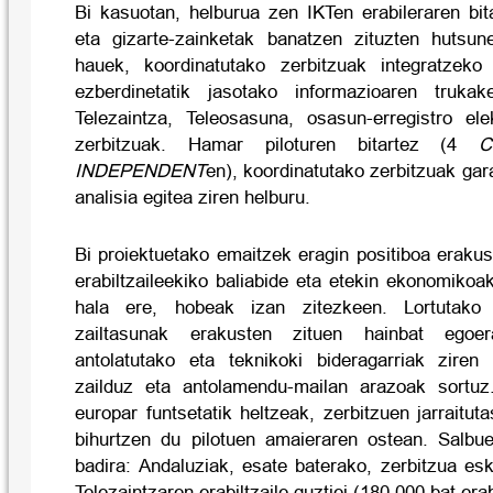
Bi kasuotan, helburua zen IKTen erabileraren bit
eta gizarte-zainketak banatzen zituzten hutsun
hauek, koordinatutako zerbitzuak integratzeko e
ezberdinetatik jasotako informazioaren truka
Telezaintza, Teleosasuna, osasun-erregistro ele
zerbitzuak. Hamar piloturen bitartez (4
C
INDEPENDENT
en), koordinatutako zerbitzuak gar
analisia egitea ziren helburu.
Bi proiektuetako emaitzek eragin positiboa erakus
erabiltzaileekiko baliabide eta etekin ekonomikoak
hala ere, hobeak izan zitezkeen. Lortutako
zailtasunak erakusten zituen hainbat egoer
antolatutako eta teknikoki bideragarriak ziren
zailduz eta antolamendu-mailan arazoak sortuz.
europar funtsetatik heltzeak, zerbitzuen jarraitu
bihurtzen du pilotuen amaieraren ostean. Salbu
badira: Andaluziak, esate baterako, zerbitzua eska
Telezaintzaren erabiltzaile guztiei (180.000 bat erabi