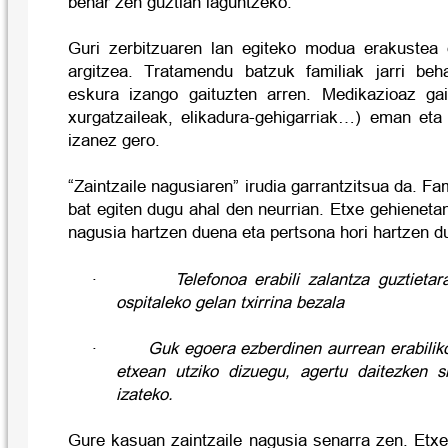
behar zen guztian laguntzeko.
Guri zerbitzuaren lan egiteko modua erakustea 
argitzea. Tratamendu batzuk familiak jarri beh
eskura izango gaituzten arren. Medikazioaz gai
xurgatzaileak, elikadura-gehigarriak…) eman eta
izanez gero.
“Zaintzaile nagusiaren” irudia garrantzitsua da. Fa
bat egiten dugu ahal den neurrian. Etxe gehieneta
nagusia hartzen duena eta pertsona hori hartzen d
·
Telefonoa erabili zalantza guztietar
ospitaleko gelan txirrina bezala
·
Guk egoera ezberdinen aurrean erabili
etxean utziko dizuegu, agertu daitezken s
izateko.
Gure kasuan zaintzaile nagusia senarra zen. Etxea