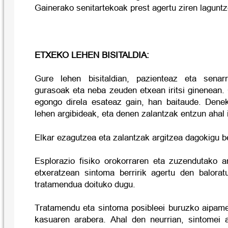
Gainerako senitartekoak prest agertu ziren lagunt
ETXEKO LEHEN BISITALDIA:
Gure lehen bisitaldian, pazienteaz eta senar
gurasoak eta neba zeuden etxean iritsi ginenean.
egongo direla esateaz gain, han baitaude. Dene
lehen argibideak, eta denen zalantzak entzun ahal 
Elkar ezagutzea eta zalantzak argitzea dagokigu be
Esplorazio fisiko orokorraren eta zuzendutako 
etxeratzean sintoma berririk agertu den balorat
tratamendua doituko dugu.
Tratamendu eta sintoma posibleei buruzko aipame
kasuaren arabera. Ahal den neurrian, sintomei 