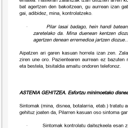
ematea. Hasieran zalantzak izan dituzten arren k
bat agertzen den bakoitzean, gu aurrean izan gab
gai, adibidez, mina, kontrolatzeko.
·
Pilar lasai badago, hein handi batean
zaretelako da.
Mina duenean kentzen diozu
agertzen denean erremedioa jartzen diozue
Aipatzen ari garen kasuan horrela izan zen. Zala
ziren une oro. Pazientearen aurrean ez bazuten n
eta bestela, bisitaldia amaitu ondoren telefonoz.
ASTENIA GEHITZEA.
Esfortzu minimoetako disnea
Sintomak (mina, disnea, botalarria, etab.) tratatu 
gehituz joaten da, Pilarren kasuan oso sintoma gar
·
Sintomak kontrolatu daitezkeela esan z