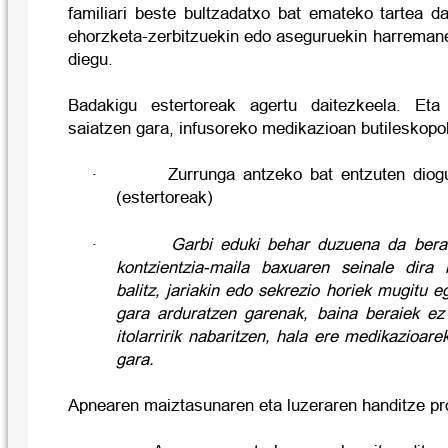
familiari beste bultzadatxo bat emateko tartea d
ehorzketa-zerbitzuekin edo aseguruekin harremane
diegu.
Badakigu estertoreak agertu daitezkeela. Eta
saiatzen gara, infusoreko medikazioan butileskopo
·
Zurrunga antzeko bat entzuten diog
(estertoreak)
·
Garbi eduki behar duzuena da berak
kontzientzia-maila baxuaren seinale dira b
balitz, jariakin edo sekrezio horiek mugitu e
gara arduratzen garenak, baina beraiek ez 
itolarririk nabaritzen, hala ere medikazioare
gara.
Apnearen maiztasunaren eta luzeraren handitze pr