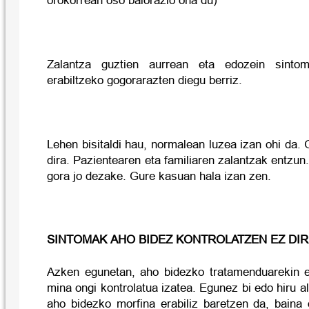
orokorrean oso balorazio ona du)
Zalantza guztien aurrean eta edozein sintoma
erabiltzeko gogorarazten diegu berriz.
Lehen bisitaldi hau, normalean luzea izan ohi da.
dira. Pazientearen eta familiaren zalantzak entzun
gora jo dezake. Gure kasuan hala izan zen.
SINTOMAK AHO BIDEZ KONTROLATZEN EZ DI
Azken egunetan, aho bidezko tratamenduarekin e
mina ongi kontrolatua izatea. Egunez bi edo hiru a
aho bidezko morfina erabiliz baretzen da, baina 