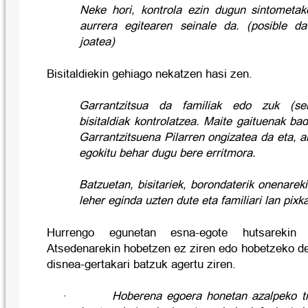
Neke hori, kontrola ezin dugun sintometak
aurrera egitearen seinale da.
(posible d
joatea)
Bisitaldiekin gehiago nekatzen hasi zen.
Garrantzitsua da familiak edo zuk (sen
bisitaldiak kontrolatzea. Maite gaituenak ba
Garrantzitsuena Pilarren ongizatea da eta, 
egokitu behar dugu bere erritmora.
Batzuetan, bisitariek, borondaterik onenareki
leher eginda uzten dute eta familiari lan pixk
Hurrengo egunetan esna-egote hutsarekin
Atsedenarekin hobetzen ez ziren edo hobetzeko d
disnea-gertakari batzuk agertu ziren.
·
Hoberena egoera honetan azalpeko tr