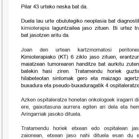
Pilar 43 urteko neska bat da.
Duela lau urte obulutegiko neoplasia bat diagnost
kimioterapia
laguntzailea jaso zituen. Bi urtez t
bat jasotzen aritu da.
Joan den urtean kartzinomatosi peritonea
Kimioterapiako (KT) 6 ziklo jaso zituen, erantzu
maiatzean tumorearen handitze bat aurkitu zuten
batekin hasi ziren. Tratamendu horiek guzt
hilabeteotan sintomak gero eta maizago agertz
buxadura eta pseudo-buxaduragatik 4 ospitaleratze
Azken ospitaleratze honetan onkologoek iragarri d
ere, gaixotasuna aurrera egiten ari dela eta he
Aringarriak jasoko dituela.
Tratamendu horiek etxean edo ospitalean jas
zaionean, etxean jaso nahi dituela esan du e