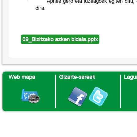
·
Apnea gero eta luzeagoak egiten ditu,
dira.
09_Bizitzako azken bidaia.pptx
Web mapa
Gizarte-sareak
Lagun