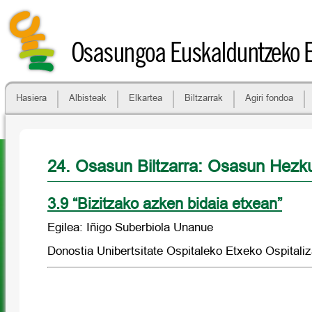
Osasungoa Euskalduntzeko 
Hasiera
Albisteak
Elkartea
Biltzarrak
Agiri fondoa
24. Osasun Biltzarra: Osasun Hezk
3.9 “Bizitzako azken bidaia etxean”
Egilea: Iñigo Suberbiola Unanue
Donostia Unibertsitate Ospitaleko Etxeko Ospitali