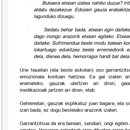
·
Bukaera etxean izatea nahiko duzue? Ir
aldatu dezakezue
.
Edozein gauza erabakitze
lagunduko dizuegu.
·
Sedatu behar bada, etxean egin daite
dago inongo arazorik etxean egiteko. Etxea
daiteke. Sufrimendua beste modu batean kon
lokartuago edukitzea beste erremediorik 
dela, disnea dela, hemorragia handi bat dela.
Une hauetan (eta beste askotan) oso garrantzits
emozionala kontuan hartzea. Ea gai izaten ar
eramateko, gauzak ulertzen ari diren, gai
medikazioak jartzen ari diren, etab.
Gehienetan, gauzak esplikatuz joan bagara, eta s
izan bada, ez dugu bestelako arazorik izaten.
Garrantzitsua da era berean, sendiari, ongi egiten