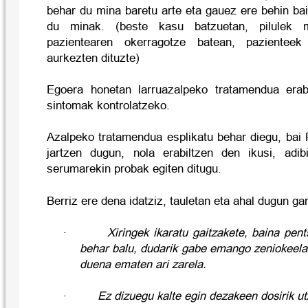
behar du mina baretu arte eta gauez ere behin ba
du minak. (beste kasu batzuetan, pilulek m
pazientearen okerragotze batean, pazienteek 
aurkezten dituzte)
Egoera honetan larruazalpeko tratamendua erab
sintomak kontrolatzeko.
Azalpeko tratamendua esplikatu behar diegu, bai Pi
jartzen dugun, nola erabiltzen den ikusi, adib
serumarekin probak egiten ditugu.
Berriz ere dena idatziz, tauletan eta ahal dugun ga
·
Xiringek ikaratu gaitzakete, baina pent
behar balu, dudarik gabe emango zeniokeela
duena ematen ari zarela.
·
Ez dizuegu kalte egin dezakeen dosirik ut