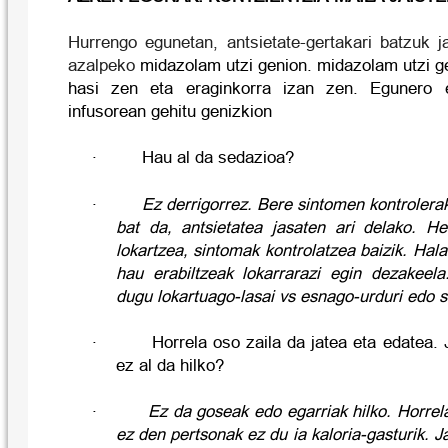
Hurrengo egunetan, antsietate-gertakari batzuk j
azalpeko
midazolam utzi genion. midazolam utzi ge
hasi zen eta eraginkorra izan zen. Egunero e
infusorean gehitu genizkion
·
Hau al da sedazioa?
·
Ez derrigorrez. Bere sintomen kontroler
bat da, antsietatea jasaten ari delako. 
lokartzea, sintomak kontrolatzea baizik. Hal
hau erabiltzeak lokarrarazi egin dezakeela
dugu lokartuago-lasai vs esnago-urduri edo su
·
Horrela oso zaila da jatea eta edatea.
ez al da hilko?
·
Ez da goseak edo egarriak hilko. Horrel
ez den pertsonak ez du ia kaloria-gasturik. J