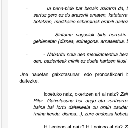
·
Ia bena-bide bat bezain azkarra da, 
sartuz gero ez du arazorik ematen, kateterra
botatzen, medikazio ezberdinak erabili daitezk
·
Sintoma nagusiak bide horrekin 
gehienetan (disnea, ezinegona, arnasestua, bo
·
-
Nabaritu nola den medikamentua bera 
den, pazienteak minik ez duela hartzen ikusi
Une hauetan gaixotasunari edo pronostikoari 
daitezke.
·
Hobetuko naiz, okertzen ari al naiz?
Zai
Pilar.
Gaixotasuna hor dago eta zoritxarr
baina bai lortu daitekeela zu orain zaud
(mina kendu, disnea...), zure ondoeza hobet
·
Hil egingo al naiz?
Hil egingo al da?
Z