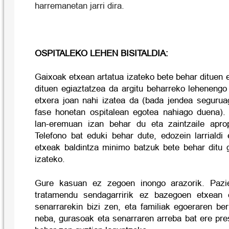
harremanetan jarri dira.
OSPITALEKO LEHEN BISITALDIA:
Gaixoak etxean artatua izateko bete behar dituen 
dituen egiaztatzea da argitu beharreko lehenengo
etxera joan nahi izatea da (bada jendea segurua
fase honetan ospitalean egotea nahiago duena).
lan-eremuan izan behar du eta zaintzaile apro
Telefono bat eduki behar dute, edozein larrialdi
etxeak baldintza minimo batzuk bete behar ditu 
izateko.
Gure kasuan ez zegoen inongo arazorik. Pazi
tratamendu sendagarririk ez bazegoen etxean 
senarrarekin bizi zen, eta familiak egoeraren ber
neba, gurasoak eta senarraren arreba bat ere pre