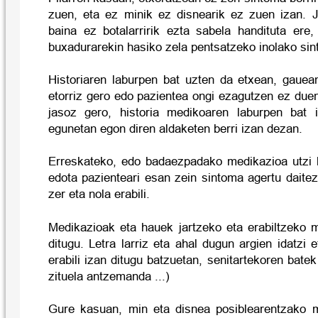
zuen, eta ez minik ez disnearik ez zuen izan. 
baina ez botalarririk ezta sabela handituta ere,
buxadurarekin hasiko zela pentsatzeko inolako sin
Historiaren laburpen bat uzten da etxean, gauean
etorriz gero edo pazientea ongi ezagutzen ez due
jasoz gero, historia medikoaren laburpen bat
egunetan egon diren aldaketen berri izan dezan.
Erreskateko, edo badaezpadako medikazioa utzi b
edota pazienteari esan zein sintoma agertu daite
zer eta nola erabili.
Medikazioak eta hauek jartzeko eta erabiltzeko m
ditugu. Letra larriz eta ahal dugun argien idatzi 
erabili izan ditugu batzuetan, senitartekoren bate
zituela antzemanda ...)
Gure kasuan, min eta disnea posiblearentzako m