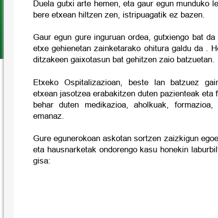
Duela gutxi arte hemen, eta gaur egun munduko le
bere etxean hiltzen zen, istripuagatik ez bazen.
Gaur egun gure inguruan ordea, gutxiengo bat da 
etxe gehienetan zainketarako ohitura galdu da . Ho
ditzakeen gaixotasun bat gehitzen zaio batzuetan.
Etxeko Ospitalizazioan, beste lan batzuez gain
etxean jasotzea erabakitzen duten pazienteak eta f
behar duten medikazioa, aholkuak, formazioa, 
emanaz.
Gure egunerokoan askotan sortzen zaizkigun egoer
eta hausnarketak ondorengo kasu honekin laburbil
gisa: