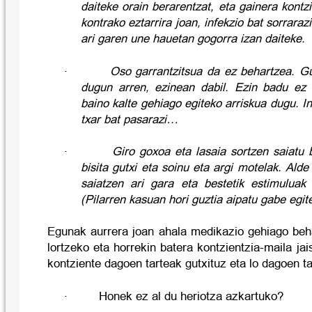
daiteke orain berarentzat, eta gainera kontz
kontrako eztarrira joan, infekzio bat sorraraz
ari garen une hauetan gogorra izan daiteke.
·
Oso garrantzitsua da ez behartzea. Gu
dugun arren, ezinean dabil. Ezin badu e
baino kalte gehiago egiteko arriskua dugu. In
txar bat pasarazi…
·
Giro goxoa eta lasaia sortzen saiatu 
bisita gutxi eta soinu eta argi motelak. Alde
saiatzen ari gara eta bestetik estimulua
(Pilarren kasuan hori guztia aipatu gabe egite
Egunak aurrera joan ahala medikazio gehiago beh
lortzeko eta horrekin batera kontzientzia-maila ja
kontziente dagoen tarteak gutxituz eta lo dagoen ta
·
Honek ez al du heriotza azkartuko?