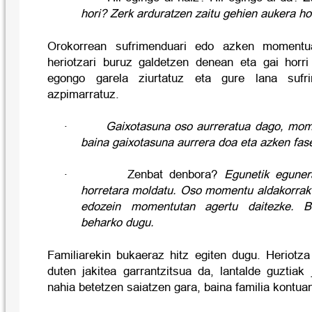
hori? Zerk arduratzen zaitu gehien aukera h
Orokorrean sufrimenduari edo azken momentua
heriotzari buruz galdetzen denean eta gai horr
egongo garela ziurtatuz eta gure lana sufr
azpimarratuz.
·
Gaixotasuna oso aurreratua dago, mom
baina gaixotasuna aurrera doa eta azken fase
·
Zenbat denbora?
Egunetik eguner
horretara moldatu.
Oso momentu aldakorrak d
edozein momentutan agertu daitezke. B
beharko dugu.
Familiarekin bukaeraz hitz egiten dugu. Heriotza
duten jakitea garrantzitsua da, lantalde guztiak
nahia betetzen saiatzen gara, baina familia kontua