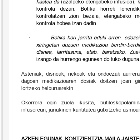
hastea da
(azalpeko etengabeko infusioa), k
kontrola dezan. Botika horrek lehendi
kontrolatzen zion bezala, etengabeko me
kontrola hobea izan dadin.
·
Botika hori jarrita eduki arren, edoze
xiringetan duzuen medikazioa berdin-berdin
disnea, larritasuna, etab. baretzeko.
Zuek 
izango da hurrengo egunean doituko duguna
Asteniak, disneak, nekeak eta ondoezak aurrera
dagoen medikazioaren dosiak doitzen joan gi
lortzeko helburuarekin.
Okerrera egin zuela ikusita, butileskopolami
infusorean, jariakinen kantitatea gutxitzeko asmoar
AZKEN EGUNAK. KONTZIENTZIA-MAILA JAISTE