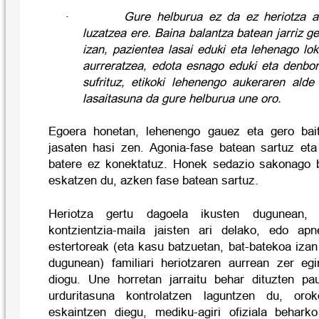
·
Gure helburua ez da ez heriotza aur
luzatzea ere.
Baina balantza batean jarriz ge
izan, pazientea lasai eduki eta lehenago lok
aurreratzea, edota esnago eduki eta denbor
sufrituz, etikoki lehenengo aukeraren ald
lasaitasuna da gure helburua une oro.
Egoera honetan, lehenengo gauez eta gero bai
jasaten hasi zen. Agonia-fase batean sartuz et
batere ez konektatuz. Honek sedazio sakonago b
eskatzen du, azken fase batean sartuz.
Heriotza gertu dagoela ikusten dugunean,
kontzientzia-maila jaisten ari delako, edo apn
estertoreak (eta kasu batzuetan, bat-batekoa izan
dugunean) familiari heriotzaren aurrean zer eg
diogu. Une horretan jarraitu behar dituzten pa
urduritasuna kontrolatzen laguntzen du, orok
eskaintzen diegu, mediku-agiri ofiziala behark