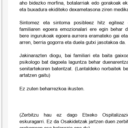
aho bidezko morfina, botalarriak edo gorakoak ek
eta buxadura ekiditeko dexametasona ziren medik
Sintomez eta sintoma posibleez hitz egiteaz 
familiaren egoera emozionalari ere egin behar d
bere ingurukoak egoera aurrera eramateko gai eta
arren, berria gogorra eta duela gutxi jasotakoa da.
Jakinarazten diogu, bai familiari eta baita gaixo
psikologo bat dagoela laguntza behar duenarentza
senitartekoren batentzat. (Lantaldeko norbaitek b
artatzen gaitu)
Ez zuten beharrezkoa ikusten.
(Zerbitzu hau ez dago Etxeko Ospitalizazio
eskuragarri. Ez da Osakidetzak jartzen duen zerbi