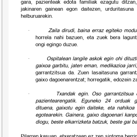
gara, pazienteak edota familiak ezagutu ditzan
jakinaren gainean egon daitezen, urduritasuna 
helburuarekin.
·
Zaila dirudi, baina erraz egiteko mod
horrela nahi bazuen, eta zuek bera lagun
ongi egingo duzue.
·
Ospitalean langile askok egin ohi dituz
gaixoa garbitu, jaten eman, medikazioa jarri,
garrantzitsua da. Zuen lasaitasuna garrant
gaixo dagoenarentzat; horregatik, edozein za
·
Txandak egin. Oso garrantzitsua 
pazientearengatik. Eguneko 24 orduak g
dituena, gaixotu egin daiteke, eta nahikoa
egotearekin. Gainera, gaixo dagoenari kanpo
diogu, beste elkarrizketa batzuk, beste gai ba
Pilarren kasuan, etxeratzean ez zen sintoma berrir