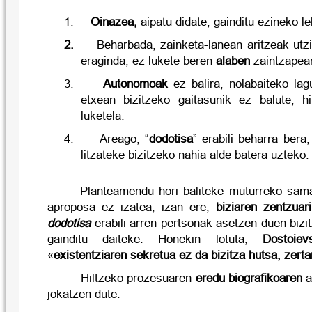
1.
Oinazea,
aipatu didate, gainditu ezineko l
2.
Beharbada, zainketa-lanean aritzeak utzi
eraginda, ez lukete beren
alaben
zaintzapean
3.
Autonomoak
ez balira, nolabaiteko la
etxean bizitzeko gaitasunik ez balute, h
luketela.
4.
Areago, “
dodotisa
” erabili beharra bera
litzateke bizitzeko nahia alde batera uzteko.
Planteamendu hori baliteke muturreko sama
aproposa ez izatea; izan ere,
biziaren zentzuari
dodotisa
erabili arren pertsonak asetzen duen bizi
gainditu daiteke. Honekin lotuta,
Dostoiev
«
existentziaren sekretua ez da bizitza hutsa, zertar
Hiltzeko prozesuaren
eredu biografikoaren
a
jokatzen dute: