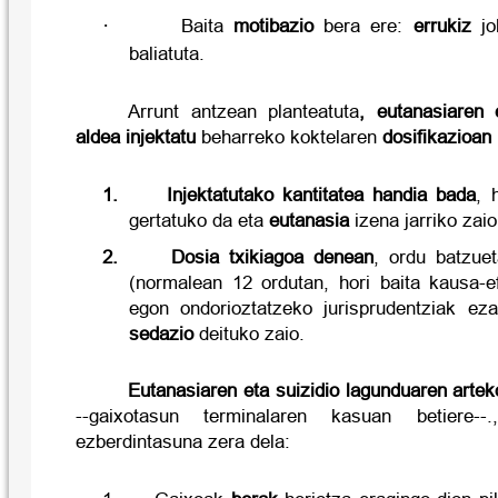
·
Baita
motibazio
bera ere:
errukiz
jok
baliatuta.
Arrunt antzean planteatuta
, eutanasiaren 
aldea
injektatu
beharreko koktelaren
dosifikazioan
1.
Injektatutako kantitatea handia bada
, 
gertatuko da eta
eutanasia
izena jarriko zaio
2.
Dosia txikiagoa denean
, ordu batzuet
(normalean 12 ordutan, hori baita kausa-ef
egon ondorioztatzeko jurisprudentziak ez
sedazio
deituko zaio.
Eutanasiaren eta suizidio lagunduaren artek
--gaixotasun terminalaren kasuan betiere--
ezberdintasuna zera dela: