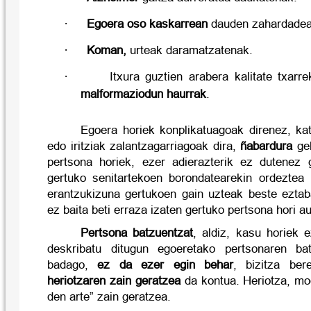
·
Egoera oso kaskarrean
dauden zahardadeak
·
Koman,
urteak daramatzatenak.
·
Itxura guztien arabera kalitate txarr
malformaziodun haurrak
.
Egoera horiek konplikatuagoak direnez, kat
edo iritziak zalantzagarriagoak dira,
ñabardura
geh
pertsona horiek, ezer adierazterik ez dutenez 
gertuko senitartekoen borondatearekin ordeztea
erantzukizuna gertukoen gain uzteak beste eztaba
ez baita beti erraza izaten gertuko pertsona hori au
Pertsona batzuentzat
, aldiz, kasu horiek e
deskribatu ditugun egoeretako pertsonaren ba
badago,
ez da ezer egin behar
, bizitza ber
heriotzaren zain geratzea
da kontua. Heriotza, m
den arte” zain geratzea.