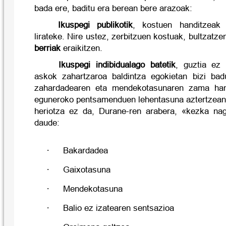
bada ere, baditu era berean bere arazoak:
Ikuspegi publikotik
, kostuen handitzeak 
lirateke. Nire ustez, zerbitzuen kostuak, bultzatzen
berriak
eraikitzen.
Ikuspegi indibidualago batetik
, guztia ez 
askok zahartzaroa baldintza egokietan bizi bad
zahardadearen eta mendekotasunaren zama hand
eguneroko pentsamenduen lehentasuna aztertzean
heriotza ez da, Durane-ren arabera, «kezka nag
daude:
·
Bakardadea
·
Gaixotasuna
·
Mendekotasuna
·
Balio ez izatearen sentsazioa