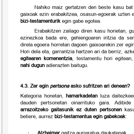
Nahiko maiz gertatzen den beste kasu ba
gaixoak ezin erabakitzea, osasun-egoerak uzten ez
bizi-testamenturik
egin gabe egotea.
Erabakitzen zailago diren kasu horietan, g
ezinezkoa bada ere, gehiengoaren iritzia da sen
direla egoera horretan dagoen gaixoarekin zer egi
Hori dela eta, garrantzia hartzen ari da berriz, az
egitearen komenentzia
, testamentu hori egitean
nahi dugun
adierazten baitugu.
4.3. Zer egin
pertsona
asko sufritzen ari denean?
Kategoria honetan,
hamarkadetan
luza daitezkee
dauden pertsonetan oinarrituko gara. Adibide
arrazoitzeko gaitasunik ez duten pertsonen
kasu
betiere, aurrez
bizi-testamentua egin gabekoak
:
·
Alzheimer
gaitza aurreratua daukatenak.