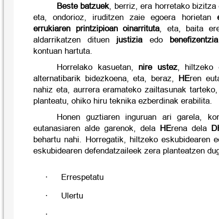
Beste batzuek
, berriz, era horretako bizitza
eta, ondorioz, iruditzen zaie egoera horietan
errukiaren printzipioan oinarrituta
, eta, baita e
aldarrikatzen dituen
justizia
edo
benefizentzia
kontuan hartuta.
Horrelako kasuetan,
nire ustez
, hiltzeko
alternatibarik bidezkoena, eta, beraz,
HE
ren euta
nahiz eta, aurrera eramateko zailtasunak tarteko
planteatu, ohiko hiru teknika ezberdinak erabilita.
Honen guztiaren inguruan ari garela, k
eutanasiaren alde garenok, dela
HE
rena dela
D
behartu nahi. Horregatik, hiltzeko eskubidearen 
eskubidearen defendatzaileek zera planteatzen du
·
Errespetatu
·
Ulertu
·