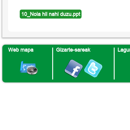
10_Nola hil nahi duzu.ppt
Web mapa
Gizarte-sareak
Lagun