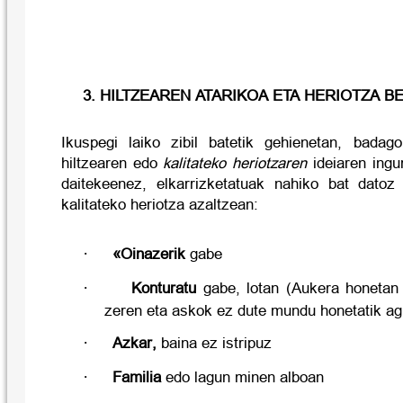
3. HILTZEAREN ATARIKOA ETA HERIOTZA B
Ikuspegi laiko zibil batetik gehienetan, bada
hiltzearen edo
kalitateko heriotzaren
ideiaren ingu
daitekeenez, elkarrizketatuak nahiko bat datoz
kalitateko heriotza azaltzean:
·
«
Oinazerik
gabe
·
Konturatu
gabe, lotan (Aukera honetan 
zeren eta askok ez dute mundu honetatik ag
·
Azkar,
baina ez istripuz
·
Familia
edo lagun minen alboan