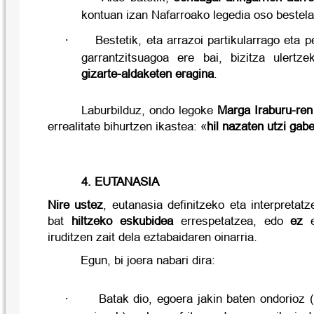
kontuan izan Nafarroako legedia oso bestela
·
Bestetik, eta arrazoi partikularrago eta 
garrantzitsuagoa ere bai, bizitza ulertz
gizarte-aldaketen eragina
.
Laburbilduz, ondo legoke
Marga Iraburu-ren
errealitate bihurtzen ikastea: «
hil nazaten utzi gabe
4. EUTANASIA
Nire ustez
, eutanasia definitzeko eta interpretat
bat
hiltzeko eskubidea
errespetatzea, edo
ez
e
iruditzen zait dela eztabaidaren oinarria.
Egun, bi joera nabari dira:
·
Batak dio, egoera jakin baten ondorioz (