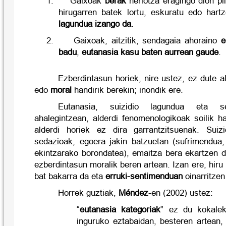
1.
Gaixoak
berak
heriotza eragingo dion pi
hirugarren batek lortu, eskuratu edo har
lagundua izango da
.
2.
Gaixoak, aitzitik, sendagaia ahoraino
e
badu
,
eutanasia kasu baten aurrean gaude
.
Ezberdintasun horiek, nire ustez, ez dute a
edo
moral
handirik berekin; inondik ere.
Eutanasia, suizidio lagundua eta se
ahalegintzean, alderdi fenomenologikoak soilik h
alderdi horiek ez dira garrantzitsuenak. Suiz
sedazioak, egoera jakin batzuetan (sufrimendua
ekintzarako borondatea), emaitza bera ekartzen d
ezberdintasun moralik beren artean. Izan ere, hiru
bat bakarra da eta
erruki-sentimenduan
oinarritzen
Horrek guztiak,
Méndez
-en (2002) ustez:
“
eutanasia kategoriak
” ez du kokalek
inguruko eztabaidan, besteren artean, 