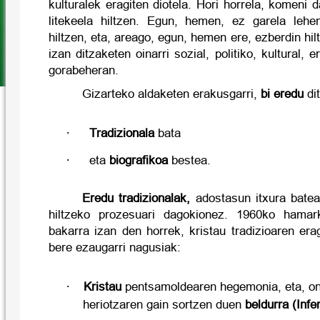
kulturalek eragiten diotela. Hori horrela, komeni 
litekeela hiltzen. Egun, hemen, ez garela lehe
hiltzen, eta, areago, egun, hemen ere, ezberdin hi
izan ditzaketen oinarri sozial, politiko, kultural, 
gorabeheran.
Gizarteko aldaketen erakusgarri,
bi eredu
di
·
Tradizionala
bata
·
eta
biografikoa
bestea.
Eredu tradizionalak,
adostasun itxura batea
hiltzeko prozesuari dagokionez. 1960ko hamar
bakarra izan den horrek, kristau tradizioaren er
bere ezaugarri nagusiak:
·
Kristau
pentsamoldearen hegemonia, eta, ondo
heriotzaren gain sortzen duen
beldurra (Infe