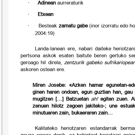
·
Adinean
aurreraturik
·
Etxean
·
Besteak
zamatu
gabe
(inor izorratu edo h
2004:19)
Landa-lanean ere, nabari daiteke heriotzare
pertsona askok esaten baitute beren gertuko se
geroago hil direla,
zentzurik gabeko sufrikariopea
askoren ostean ere.
Miren Josebe: «Azken hamar egunetan-edo
ginen haren ondoan, egun guztian han, gau 
mugitzen […] Batzuetan
ah!
egiten zuen. Ak
zenuen hilotz zegoen jakiteko-; une estua
minutuaren zain, bukaeraren zain…
Kalitateko heriotzaren estandarrak berma