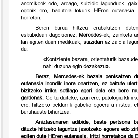
anomikoek edo, areago, suizidio lagunduek, gai
egonik ere, badutela lekurik
HE
ren eutanasia 
horretan.
Beren burua hiltzea erabakitzen duten
eskubideari dagokionez,
Mercedes
-ek, zainketa a
lan egiten duen medikuak,
suizidari
ez zaiola lagu
du:
«Kontziente bazara, orientaturik bazaude,
nahi duzuna egin dezakezu
».
Beraz, Mercedes-ek bezala pentsatzen d
eutanasia inondik inora onartzen, ez baitute uler
bizitzeko irrika sotilago ageri dela eta bere m
gardenak.
Gerta daiteke, izan ere, patologia klinik
ere, hiltzeko beldurrik gabeko egoerara iristea, 
buruhauste bihurtzea.
Aniztasunaren adibide, beste pertsona b
dituzte hiltzeko laguntza jasotzeko egoera edo zir
egiten dute HEren eutanasia. Iritzi horretakoa da En