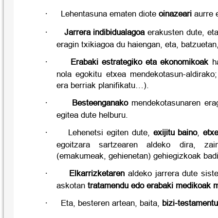
·
Lehentasuna ematen diote
oinazeari
aurre e
·
Jarrera indibidualagoa
erakusten dute, eta
eragin txikiagoa du haiengan, eta, batzuetan
·
Erabaki estrategiko eta ekonomikoak
ha
nola egokitu etxea mendekotasun-aldirako;
era berriak planifikatu…).
·
Besteenganako
mendekotasunaren eragi
egitea dute helburu.
·
Lehenetsi egiten dute,
exijitu baino
,
etx
egoitzara sartzearen aldeko dira, zain
(emakumeak, gehienetan) gehiegizkoak badi
·
Elkarrizketaren
aldeko jarrera dute sis
askotan
tratamendu edo erabaki medikoak 
·
Eta, besteren artean, baita,
bizi-testament