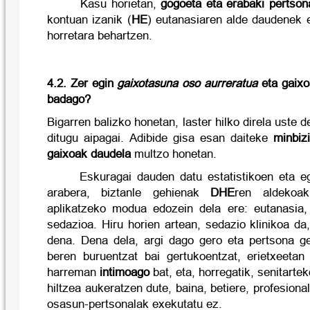
Kasu horietan,
gogoeta eta erabaki pertson
kontuan izanik (
HE
) eutanasiaren alde daudenek e
horretara behartzen.
4.2. Zer egin
gaixotasuna oso aurreratua
eta gaixo
badago?
Bigarren balizko honetan, laster hilko direla uste
ditugu aipagai. Adibide gisa esan daiteke
minbiz
gaixoak daudela
multzo honetan.
Eskuragai dauden datu estatistikoen eta e
arabera, biztanle gehienak
DHE
ren aldekoak
aplikatzeko modua edozein dela ere: eutanasia,
sedazioa. Hiru horien artean, sedazio klinikoa d
dena. Dena dela, argi dago gero eta pertsona ge
beren buruentzat bai gertukoentzat, erietxeeta
harreman
intimoago
bat, eta, horregatik, senitarte
hiltzea aukeratzen dute, baina, betiere, profesiona
osasun-pertsonalak exekutatu ez.