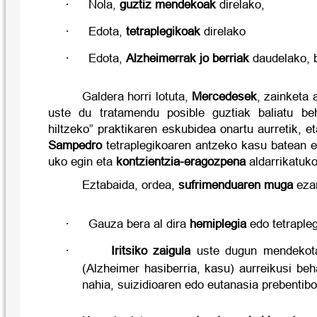
·
Nola,
guztiz mendekoak
direlako,
·
Edota,
tetraplegikoak
direlako
·
Edota,
Alzheimerrak jo berriak
daudelako, b
Galdera horri lotuta,
Mercedesek
, zainketa 
uste du tratamendu posible guztiak baliatu beh
hiltzeko” praktikaren eskubidea onartu aurretik, 
Sampedro
tetraplegikoaren antzeko kasu batean e
uko egin eta
kontzientzia-eragozpena
aldarrikatuko
Eztabaida, ordea,
sufrimenduaren muga
ezar
·
Gauza bera al dira
hemiplegia
edo tetraple
·
Iritsiko zaigula
uste dugun mendekota
(Alzheimer hasiberria, kasu) aurreikusi beh
nahia, suizidioaren edo eutanasia prebentibo