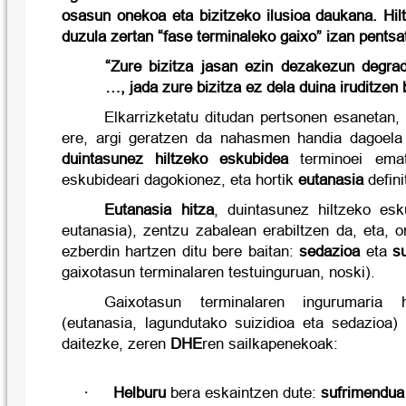
osasun onekoa eta bizitzeko ilusioa daukana. Hil
duzula zertan “fase terminaleko gaixo” izan pentsa
“Zure bizitza jasan ezin dezakezun degrada
…, jada zure bizitza ez dela duina iruditzen
Elkarrizketatu ditudan pertsonen esanetan,
ere, argi geratzen da nahasmen handia dagoel
duintasunez hiltzeko eskubidea
terminoei emat
eskubideari dagokionez, eta hortik
eutanasia
defini
Eutanasia hitza
, duintasunez hiltzeko esk
eutanasia), zentzu zabalean erabiltzen da, eta, o
ezberdin hartzen ditu bere baitan:
sedazioa
eta
s
gaixotasun terminalaren testuinguruan, noski).
Gaixotasun terminalaren ingurumaria 
(eutanasia, lagundutako suizidioa eta sedazioa
daitezke, zeren
DHE
ren sailkapenekoak:
·
Helburu
bera eskaintzen dute:
sufrimendua