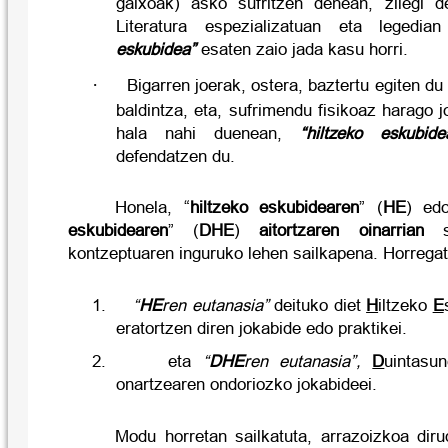
gaixoak) asko sufritzen denean, zilegi d
Literatura espezializatuan eta legedi
eskubidea”
esaten zaio jada kasu horri.
·
Bigarren joerak, ostera, baztertu egiten du
baldintza, eta, sufrimendu fisikoaz harago 
hala nahi duenean,
“hiltzeko eskubide
defendatzen du.
Honela, “
hiltzeko eskubidearen
” (
HE
) ed
eskubidearen
” (
DHE
)
aitortzaren oinarrian
so
kontzeptuaren inguruko lehen sailkapena. Horregat
1.
“
HE
ren eutanasia”
deituko diet
H
iltzeko
E
eratortzen diren jokabide edo praktikei.
2.
eta
“
DHE
ren eutanasia”,
D
uintas
onartzearen ondoriozko jokabideei.
Modu horretan sailkatuta, arrazoizkoa diru