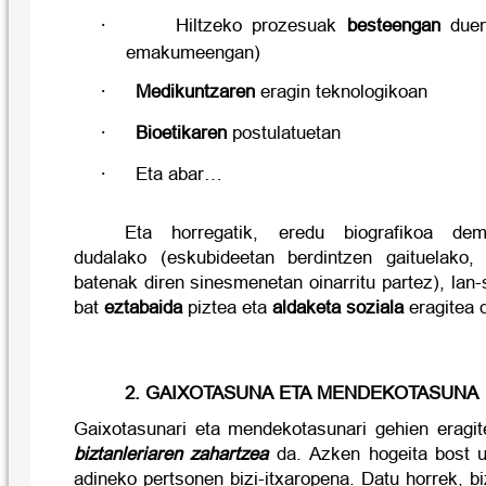
·
Hiltzeko prozesuak
besteengan
duen
emakumeengan)
·
Medikuntzaren
eragin teknologikoan
·
Bioetikaren
postulatuetan
·
Eta abar…
Eta horregatik, eredu biografikoa demo
dudalako (eskubideetan berdintzen gaituelako, 
batenak diren sinesmenetan oinarritu partez), lan
bat
eztabaida
piztea eta
aldaketa soziala
eragitea 
2. GAIXOTASUNA ETA MENDEKOTASUNA
Gaixotasunari eta mendekotasunari gehien eragit
biztanleriaren zahartzea
da. Azken hogeita bost ur
adineko pertsonen bizi-itxaropena. Datu horrek, bi