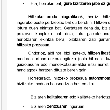
·
Eta, horrekin bat,
gure
bizitzaren jabe ez g
Hiltzeko eredu biografikoak
, berriz, hil
inguruko beste pertzepzio bat du berekin. Hiltzea e
lotura duen ekintza bat. Gertatzen dena da, bizi
prozesu konplexu bat dela, eta gaixotasuna
heriotzaren ekintza bera, bizitzaren zati garran
hiltzeko prozesua
.
Ondorioz, aldi hori bizi izateko,
hiltzen ikas
moduren artean aukera egiteko (nola hil nahi du
gaixotasuna edo mendekotasun-aldia iritsi aurreti
handiagoak hartzen dituzte beren gain.
Horretarako, hiltzeko prozesua
autonomoa
bizitzeko moduan hausnartzen hasten dira:
·
Biziaren
kalitatearen
e
do kalitateko heriot
·
Biziaren
zentzuaren
inguruan