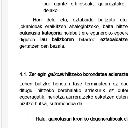
bai aginte erlijiosoak, galarazitako
delako.
Hori dela eta, eztabaida bultzatu eta
jokabideak eraikitzen ahalegintzeko, baita hilt
eutanasia kategoria
nolabait ere eguneroko egoer
diguten
lau balizkoren
bitartez
eztabaidatze
gertatzen den bezala.
4.1. Zer egin
gaixoak
hiltzeko borondatea adierazt
Lehen balizko honetan fase terminalean ez da
ditugu, hiltzeko berehalako arriskurik ez dute
egoeragatik, heriotza aurreratzeko eskatzen duten
bizitze hutsa, sufrimendua da,
·
Hala,
gaixotasun kroniko degeneratiboak
di