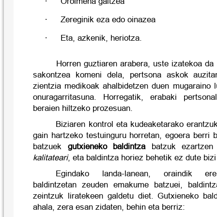
·
Oroimena galtzea
·
Zereginik eza edo oinazea
·
Eta, azkenik, heriotza.
Horren guztiaren arabera, uste izatekoa da 
sakontzea komeni dela, pertsona askok auzitan 
zientzia medikoak ahalbidetzen duen mugaraino 
onuragarritasuna. Horregatik, erabaki pertsona
beraien hiltzeko prozesuan.
Biziaren kontrol eta kudeaketarako erantzu
gain hartzeko testuinguru horretan, egoera berri 
batzuek
gutxieneko baldintza
batzuk ezartzen 
kalitateari
, eta baldintza horiez behetik ez dute bizi
Egindako landa-lanean, oraindik ere 
baldintzetan zeuden emakume batzuei, baldintz
zeintzuk liratekeen galdetu diet. Gutxieneko bal
ahala, zera esan zidaten, behin eta berriz: