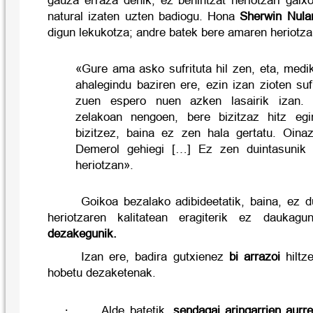
gauza erraza denik, ez behintzat heriotzari gaix
natural izaten uzten badiogu. Hona
Sherwin Nula
digun lekukotza; andre batek bere amaren heriotza
«Gure ama asko sufrituta hil zen, eta, medi
ahalegindu baziren ere, ezin izan zioten suf
zuen espero nuen azken lasairik izan. E
zelakoan nengoen, bere bizitzaz hitz egi
bizitzez, baina ez zen hala gertatu. Oina
Demerol gehiegi […] Ez zen duintasunik
heriotzan».
Goikoa bezalako adibideetatik, baina, ez d
heriotzaren kalitatean eragiterik ez daukagun
dezakegunik
.
Izan ere, badira gutxienez
bi arrazoi
hiltz
hobetu dezaketenak.
·
Alde batetik,
sendagai aringarrien aurr