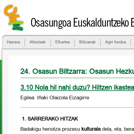
Osasungoa Euskalduntzeko 
Hasiera
Albisteak
Elkartea
Biltzarrak
Agiri fondoa
24. Osasun Biltzarra: Osasun Hezk
3.10 Nola hil nahi duzu? Hiltzen ikaste
Egilea: Iñaki Olaizola Eizagirre
1. SARRERAKO HITZAK
Badakigu heriotza prozesu
kulturala
dela, eta, bera