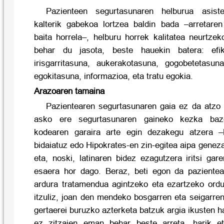
Pazienteen segurtasunaren helburua asist
kalterik gabekoa lortzea baldin bada –arretaren
baita horrela–, helburu horrek kalitatea neurtze
behar du jasota, beste hauekin batera: efika
irisgarritasuna, aukerakotasuna, gogobetetasuna
egokitasuna, informazioa, eta tratu egokia.
Arazoaren tamaina
Pazientearen segurtasunaren gaia ez da atzo
asko ere segurtasunaren gaineko kezka baz
kodearen garaira arte egin dezakegu atzera –
bidaiatuz edo Hipokrates-en zin-egitea aipa genez
eta, noski, latinaren bidez ezagutzera iritsi gare
esaera hor dago. Beraz, beti egon da pazientear
ardura tratamendua agintzeko eta ezartzeko ordu
itzuliz, joan den mendeko bosgarren eta seigarr
gertaerei buruzko azterketa batzuk argia ikusten h
ez zitzaien eman behar beste arreta, harik e