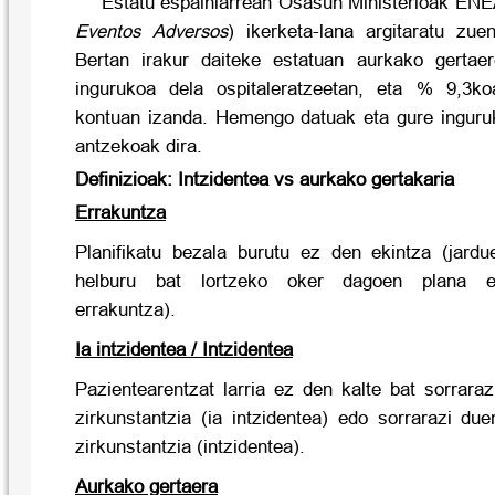
Estatu espainiarrean Osasun Ministerioak E
Eventos Adversos
) ikerketa-lana argitaratu zue
Bertan irakur daiteke estatuan aurkako gertae
ingurukoa dela ospitaleratzeetan, eta % 9,3ko
kontuan izanda. Hemengo datuak eta gure inguru
antzekoak dira.
Definizioak: Intzidentea vs aurkako gertakaria
Errakuntza
Planifikatu bezala burutu ez den ekintza (jard
helburu bat lortzeko oker dagoen plana erab
errakuntza).
Ia intzidentea / Intzidentea
Pazientearentzat larria ez den kalte bat sorrara
zirkunstantzia (ia intzidentea) edo sorrarazi du
zirkunstantzia (intzidentea).
Aurkako gertaera