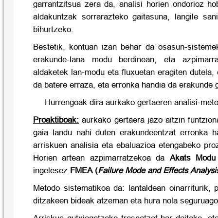
garrantzitsua zera da, analisi horien ondorioz h
aldakuntzak sorrarazteko gaitasuna, langile san
bihurtzeko.
Bestetik, kontuan izan behar da osasun-sistemek
erakunde-lana modu berdinean, eta azpimarr
aldaketek lan-modu eta fluxuetan eragiten dutela, 
da batere erraza, eta erronka handia da erakunde 
Hurrengoak dira aurkako gertaeren analisi-meto
Proaktiboak:
aurkako gertaera jazo aitzin funtzio
gaia landu nahi duten erakundeentzat erronka h
arriskuen analisia eta ebaluazioa etengabeko pro
Horien artean azpimarratzekoa da
Akats Modu 
ingelesez
FMEA (
Failure Mode and Effects Analysi
Metodo sistematikoa da: lantaldean oinarriturik,
ditzakeen bideak atzeman eta hura nola seguruago 