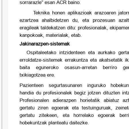
sorrarazle” esan ACR baino.
Teknika honen aplikazioak arazoaren jatorr
ezartzea ahalbidetzen du, eta prozesuan azal
eragileak taldekatzen ditu: profesionalak, ekipa
kanpokoak, materialak, etab.
Jakinarazpen-sistemak
Ospitaleetako intzidenteen eta aurkako gert
erroldatze-sistemek errakuntza eta akatsetatik i
baita eguneroko osasun-arretan berriro gert
txikiagotzea ere.
Pazienteen segurtasunaren inguruko hobekunt
handia du profesionalek begiz jotzen dituzten int
Profesionalen adierazpen horietatik abiatuz az
gertatu ziren egoerak eta testuinguruak, zeinet
gertatu zitekeen, eta horrelako egoerak berr
hobekuntzak planteatu daitezke.