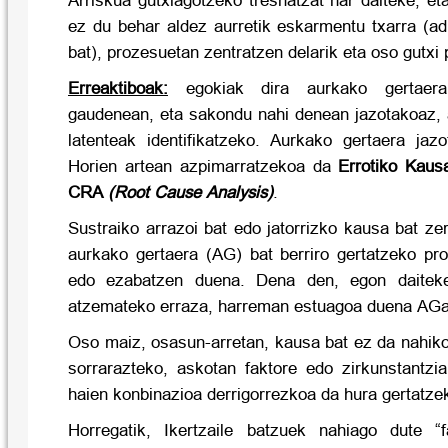
Arriskua gutxiagotzeko tresnatzat har daiteke, eta
ez du behar aldez aurretik eskarmentu txarra (ad
bat), prozesuetan zentratzen delarik eta oso gutxi
Erreaktiboak:
egokiak dira aurkako gertaera
gaudenean, eta sakondu nahi denean jazotakoaz, 
latenteak identifikatzeko. Aurkako gertaera jazo
Horien artean azpimarratzekoa da
Errotiko Kaus
CRA
(Root Cause Analysis)
.
Sustraiko arrazoi bat edo jatorrizko kausa bat z
aurkako gertaera (AG) bat berriro gertatzeko pro
edo ezabatzen duena.
Dena den, egon daiteke
atzemateko erraza, harreman estuagoa duena AGa
Oso maiz, osasun-arretan, kausa bat ez da nahiko
sorrarazteko, askotan faktore edo zirkunstantzi
haien konbinazioa derrigorrezkoa da hura gertatze
Horregatik, Ikertzaile batzuek nahiago dute “f