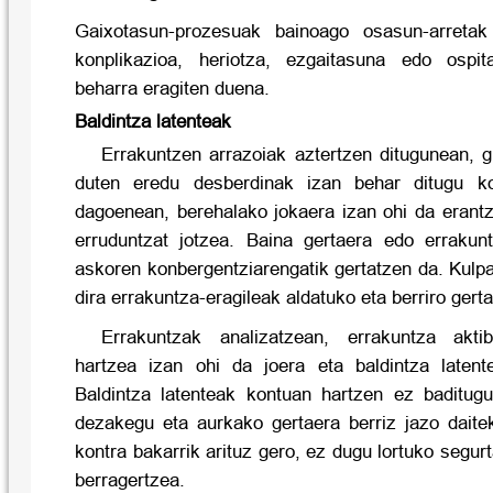
Gaixotasun-prozesuak bainoago osasun-arretak
konplikazioa, heriotza, ezgaitasuna edo ospit
beharra eragiten duena.
Baldintza latenteak
Errakuntzen arrazoiak aztertzen ditugunean, g
duten eredu desberdinak izan behar ditugu ko
dagoenean, berehalako jokaera izan ohi da erantz
erruduntzat jotzea. Baina gertaera edo errakunt
askoren konbergentziarengatik gertatzen da.
Kulpa
dira errakuntza-eragileak aldatuko eta berriro gerta 
Errakuntzak analizatzean, errakuntza akti
hartzea izan ohi da joera eta baldintza latent
Baldintza latenteak kontuan hartzen ez baditugu
dezakegu eta aurkako gertaera berriz jazo daite
kontra bakarrik arituz gero, ez dugu lortuko segur
berragertzea.