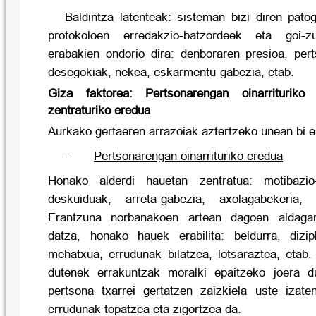
Baldintza latenteak: sisteman bizi diren pato
protokoloen erredakzio-batzordeek eta goi-zu
erabakien ondorio dira: denboraren presioa, pert
desegokiak, nekea, eskarmentu-gabezia, etab.
Giza faktorea: Pertsonarengan oinarriturik
zentraturiko eredua
Aurkako gertaeren arrazoiak aztertzeko unean bi e
-
Pertsonarengan oinarrituriko eredua
Honako alderdi hauetan zentratua: motibazio-
deskuiduak, arreta-gabezia, axolagabekeria, 
Erantzuna norbanakoen artean dagoen aldagarr
datza, honako hauek erabilita: beldurra, dizipl
mehatxua, errudunak bilatzea, lotsaraztea, etab.
dutenek errakuntzak moralki epaitzeko joera d
pertsona txarrei gertatzen zaizkiela uste izat
errudunak topatzea eta zigortzea da.