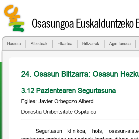
Osasungoa Euskalduntzeko 
Hasiera
Albisteak
Elkartea
Biltzarrak
Agiri fondoa
24. Osasun Biltzarra: Osasun Hezk
3.12 Pazientearen Segurtasuna
Egilea: Javier Orbegozo Alberdi
Donostia Unibertsitate Ospitalea
Segurtasun klinikoa, hots, osasun-sist