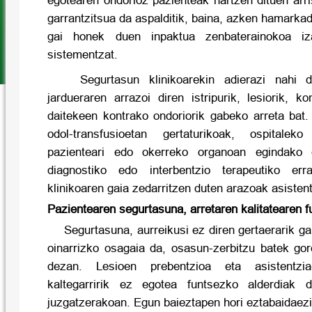
egotearen ondorioz pazienteak hartzen dituen arri
garrantzitsua da aspalditik, baina, azken hamarkad
gai honek duen inpaktua zenbaterainokoa iz
sistementzat.
Segurtasun klinikoarekin adierazi nahi d
jardueraren arrazoi diren istripurik, lesiorik, ko
daitekeen kontrako ondoriorik gabeko arreta bat.
odol-transfusioetan gertaturikoak, ospitalek
pazienteari edo okerreko organoan egindako e
diagnostiko edo interbentzio terapeutiko err
klinikoaren gaia zedarritzen duten arazoak asisten
Pazientearen segurtasuna, arretaren kalitatearen 
Segurtasuna, aurreikusi ez diren gertaerarik ga
oinarrizko osagaia da, osasun-zerbitzu batek gor
dezan. Lesioen prebentzioa eta asistentzia
kaltegarririk ez egotea funtsezko alderdiak di
juzgatzerakoan. Egun baieztapen hori eztabaidaezi