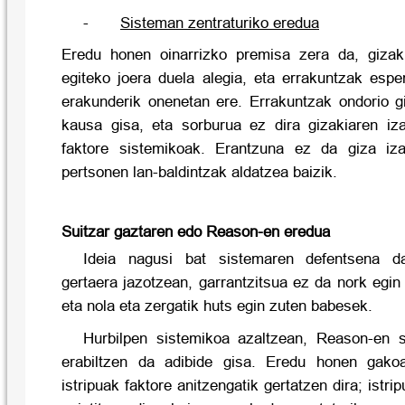
-
Sisteman zentraturiko eredua
Eredu honen oinarrizko premisa zera da, gizaki
egiteko joera duela alegia, eta errakuntzak espe
erakunderik onenetan ere. Errakuntzak ondorio gi
kausa gisa, eta sorburua ez dira gizakiaren iza
faktore sistemikoak. Erantzuna ez da giza iza
pertsonen lan-baldintzak aldatzea baizik.
Suitzar gaztaren edo Reason-en eredua
Ideia nagusi bat sistemaren defentsena d
gertaera jazotzean, garrantzitsua ez da nork egin
eta nola eta zergatik huts egin zuten babesek.
Hurbilpen sistemikoa azaltzean, Reason-en s
erabiltzen da adibide gisa. Eredu honen gako
istripuak faktore anitzengatik gertatzen dira; ist