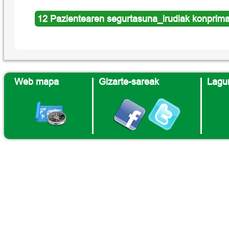
12 Pazientearen segurtasuna_irudiak konprima
Web mapa
Gizarte-sareak
Lagun