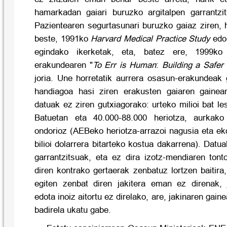
hamarkadan gaiari buruzko argitalpen garrantzi
Pazientearen segurtasunari buruzko gaiaz ziren, 
beste, 1991ko
Harvard Medical Practice Study
edo
egindako ikerketak, eta, batez ere, 1999k
erakundearen "
To Err is Human
:
Building a Safer
joria.
Une horretatik aurrera osasun-erakundeak 
handiagoa hasi ziren erakusten gaiaren gaine
datuak ez ziren gutxiagorako: urteko milioi bat le
Batuetan eta 40.000-88.000 heriotza, aurkako
ondorioz (AEBeko heriotza-arrazoi nagusia eta eko
bilioi dolarrera bitarteko kostua dakarrena). Datu
garrantzitsuak, eta ez dira izotz-mendiaren tonto
diren kontrako gertaerak zenbatuz lortzen baitira
egiten zenbat diren jakitera eman ez direnak, ja
edota inoiz aitortu ez direlako, are, jakinaren gain
badirela ukatu gabe.