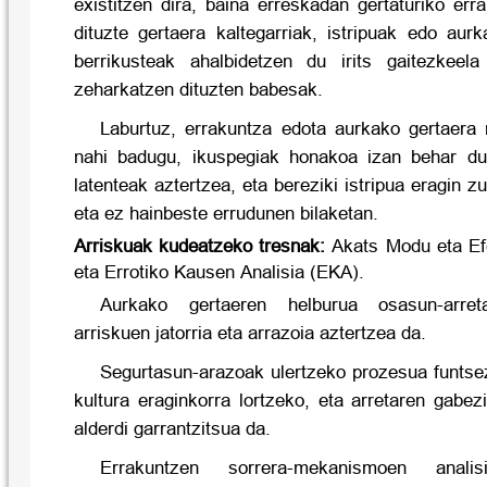
existitzen dira, baina erreskadan gertaturiko err
dituzte gertaera kaltegarriak, istripuak edo aur
berrikusteak ahalbidetzen du irits gaitezkeela
zeharkatzen dituzten babesak.
Laburtuz, errakuntza edota aurkako gertaera 
nahi badugu, ikuspegiak honakoa izan behar du:
latenteak aztertzea, eta bereziki istripua eragin 
eta ez hainbeste errudunen bilaketan.
Arriskuak kudeatzeko tresnak:
Akats Modu eta Ef
eta Errotiko Kausen Analisia (EKA).
Aurkako gertaeren helburua osasun-arre
arriskuen jatorria eta arrazoia aztertzea da.
Segurtasun-arazoak ulertzeko prozesua funts
kultura eraginkorra lortzeko, eta arretaren gabe
alderdi garrantzitsua da.
Errakuntzen sorrera-mekanismoen anali