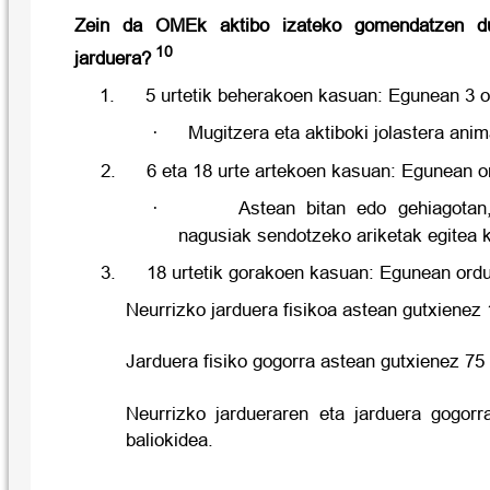
Zein da OMEk aktibo izateko gomendatzen du
10
jarduera?
1.
5 urtetik beherakoen kasuan: Egunean 3 
·
Mugitzera eta aktiboki jolastera anim
2.
6 eta 18 urte artekoen kasuan: Egunean o
·
Astean bitan edo gehiagotan
nagusiak sendotzeko ariketak egitea 
3.
18 urtetik gorakoen kasuan: Egunean ordu
Neurrizko jarduera fisikoa astean gutxienez
Jarduera fisiko gogorra astean gutxienez 75
Neurrizko jardueraren eta jarduera gogorr
baliokidea.