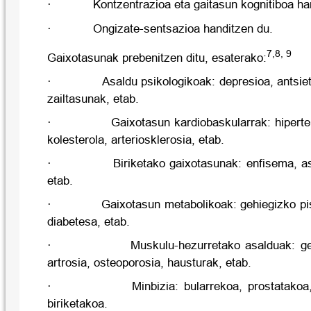
·
Kontzentrazioa eta gaitasun kognitiboa han
·
Ongizate-sentsazioa handitzen du.
7,8, 9
Gaixotasunak prebenitzen ditu, esaterako:
·
Asaldu psikologikoak: depresioa, antsiet
zailtasunak, etab.
·
Gaixotasun kardiobaskularrak: hiperten
kolesterola, arteriosklerosia, etab.
·
Biriketako gaixotasunak: enfisema, a
etab.
·
Gaixotasun metabolikoak: gehiegizko pi
diabetesa, etab.
·
Muskulu-hezurretako asalduak: ge
artrosia, osteoporosia, hausturak, etab.
·
Minbizia: bularrekoa, prostatakoa
biriketakoa.