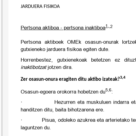
JARDUERA FISIKOA
1,
2
Pertsona aktiboa - pertsona inaktiboa
Pertsona aktiboek OMEk osasun-onurak lortze
gutxieneko jarduera fisikoa egiten dute.
Horrenbestez, gutxienekoak betetzen ez dituz
inaktibotzat
jotzen dira.
3,4
Zer osasun-onura eragiten ditu aktibo izateak?
5,6
Osasun-egoera orokorra hobetzen du
:
·
Hezurren eta muskuluen indarra eta
handitzen ditu, baita bihotzarena ere.
·
Pisua, odoleko azukrea eta arterietako te
laguntzen du.