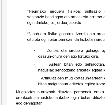
*Neurrizko jarduera fisikoa: pultsazio 
sentsazio handiagoa eta arnasketa-erritmo 
egin daiteke, ez, ordea, abestu.
**Jarduera fisiko gogorra: Izerdia eta arn
ditu eta egin bitartean ezin da hizketan jardu
·
Zenbat eta jarduera gehiago e
osasun-onura gehiago lortuko dira.
·
Astean bitan edo gehiagotan,
nagusiak sendotzeko ariketak egitea 
·
Artikulazioen mugikortasun-tarteari
bitan malgutasun-ariketak egitea kome
Mugikortasun-arazoak dituzten pertsonek oreka
erorikoak saihesteko ariketak egin behar dituzte
edo gehiagotan.