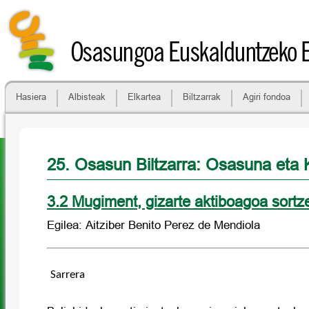
Osasungoa Euskalduntzeko 
Hasiera
Albisteak
Elkartea
Biltzarrak
Agiri fondoa
25. Osasun Biltzarra: Osasuna eta K
3.2 Mugiment, gizarte aktiboagoa sortz
Egilea: Aitziber Benito Perez de Mendiola
Sarrera