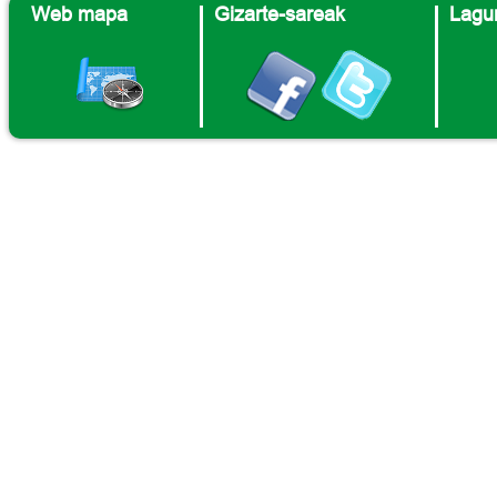
Web mapa
Gizarte-sareak
Lagun