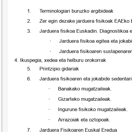
1.
Terminologiari buruzko argibideak
2.
Zer egin dezake jarduera fisikoak EAEko 
3.
Jarduera fisikoa Euskadin. Diagnostikoa 
·
Jarduera fisikoa egitea eta jokab
·
Jarduera fisikoaren sustapenaren
Ikuspegia, xedea eta helburu orokorrak
5.
Printzipio gidariak
6.
Jarduera fisikoaren eta jokabide sedentar
·
Banakako mugatzaileak.
·
Gizarteko mugatzaileak.
·
Ingurune fisikoko mugatzaileak.
·
Arrazoiak eta oztopoak.
7.
Jarduera Fisikoaren Euskal Eredua