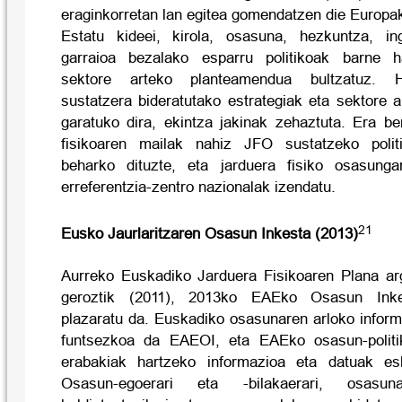
eraginkorretan lan egitea gomendatzen die Europa
Estatu kideei, kirola, osasuna, hezkuntza, i
garraioa bezalako esparru politikoak barne h
sektore arteko planteamendua bultzatuz. 
sustatzera bideratutako estrategiak eta sektore a
garatuko dira, ekintza jakinak zehaztuta. Era be
fisikoaren mailak nahiz JFO sustatzeko polit
beharko dituzte, eta jarduera fisiko osasungar
erreferentzia-zentro nazionalak izendatu.
21
Eusko Jaurlaritzaren Osasun Inkesta (2013)
Aurreko Euskadiko Jarduera Fisikoaren Plana ar
geroztik (2011), 2013ko EAEko Osasun Ink
plazaratu da. Euskadiko osasunaren arloko infor
funtsezkoa da EAEOI, eta EAEko osasun-politi
erabakiak hartzeko informazioa eta datuak esk
Osasun-egoerari eta -bilakaerari, osasun