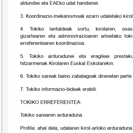
aldundiei eta EAEko udal handienei.
3. Koordinazio-mekanismoak ezarri udaletako kirol
4. Tokiko lantaldeak sortu, kirolaren, osas
gizartearen eta administrazioaren arloetako toki
erreferentearen koordinazioa.
5. Tokiko arduradunei eta eragileei prestak
hitzarmenak Kirolaren Euskal Eskolarekin.
6. Tokiko sareak baino zabalagoak direnetan parte 
7. Tokiko informazio-bideak erabili.
TOKIKO ERREFERENTEA:
Tokiko sarearen arduraduna.
Profila: ahal dela, udalaren kirol-arloko arduraduna