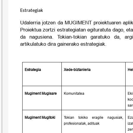
Estrategiak
Udalerria jotzen da MUGIMENT proiektuaren aplik
Proiektua zortzi estrategiatan egituratuta dago, e
da nagusiena. Tokian-tokian garatuko da, arg
artikulatuko dira gainerako estrategiak.
Estrategia
Xede-biztanleria
He
Mugiment Mugisare
Komunitatea
Ek
koo
sar
Mugiment Mugitoki
Tokian tokiko eragile nagusiak,
Ez
profesionalak, adituak
iza
zen