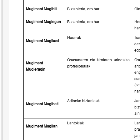
Mugiment Mugibili
Biztanleria, oro har
Oin
Mugiment Mugiegun
Biztanleria, oro har
Her
har
Haurrak
Ika
Mugiment Mugikasi
de
ego
Osasunaren eta kirolaren arloetako
Os
Mugiment
profesionalak
ar
Mugieragin
en
su
(se
har
Adineko biztanleak
Jar
Mugiment Mugibeti
biz
ain
Lantokiak
La
Mugiment Mugilan
pr
jar