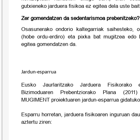
gutxieneko jarduera fisikoa ez egitea dela uste bai
Zer gomendatzen da sedentarismoa prebenitzeko?
Osasunerako ondorio kaltegarriak saihesteko, o
(hobe ordu-erdiro) eta pixka bat mugitzea edo 
egitea gomendatzen da.
Jardun-esparrua
Eusko Jaurlaritzako Jarduera Fisikorako
Bizimoduaren Prebentziorako Plana (2011
MUGIMENT proiektuaren jardun-esparrua gidatuko
Esparru horretan, jarduera fisikoaren inguruan da
aztertu ziren: