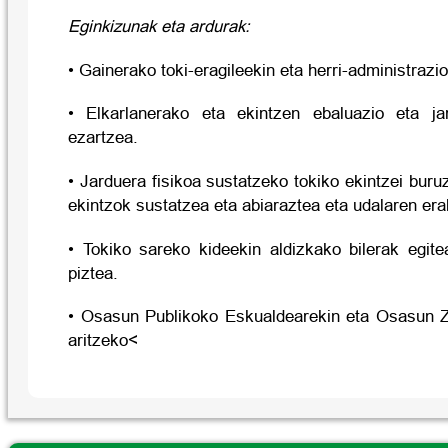
Eginkizunak eta ardurak:
• Gainerako toki-eragileekin eta herri-administrazi
• Elkarlanerako eta ekintzen ebaluazio eta ja
ezartzea.
• Jarduera fisikoa sustatzeko tokiko ekintzei bur
ekintzok sustatzea eta abiaraztea eta udalaren era
• Tokiko sareko kideekin aldizkako bilerak egite
piztea.
• Osasun Publikoko Eskualdearekin eta Osasun Z
aritzeko<