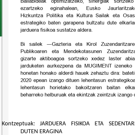
Baliabideak optimizatzeko, sinergiak sortzeko
ezartzeko eginahalean, Eusko Jaurlaritza
Hizkuntza Politika eta Kultura Sailak eta Osa
estrategiko baten garapena bultzatu dute elkarl
jarduera fisikoa sustatze aldera.
Bi sailek ―Gazteria eta Kirol Zuzendaritza
Publikoaren eta Mendekotasunen Zuzendaritz
gizarte aktiboagoa sortzeko xedez laster abia
jarduketen aurkezpena da MUGIMENT izeneko ag
honetan honako alderdi hauek zehaztu dira: batet
2020 epean izango dituen lehentasun estrategikoa
lehentasun horietako bakoitzaren baitan elkar
beharreko helburuak eta ekintzak zeintzuk izango d
Kontzeptuak: JARDUERA FISIKOA ETA SEDENTA
DUTEN ERAGINA