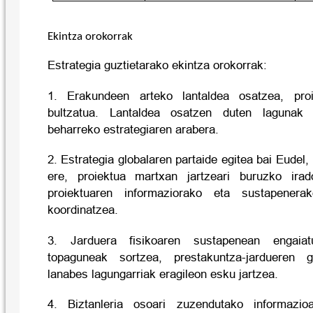
Ekintza orokorrak
Estrategia guztietarako ekintza orokorrak:
1. Erakundeen arteko lantaldea osatzea, proi
bultzatua. Lantaldea osatzen duten lagunak 
beharreko estrategiaren arabera.
2. Estrategia globalaren partaide egitea bai Eudel,
ere, proiektua martxan jartzeari buruzko ira
proiektuaren informaziorako eta sustapenerak
koordinatzea.
3. Jarduera fisikoaren sustapenean engaiat
topaguneak sortzea, prestakuntza-jardueren 
lanabes lagungarriak eragileon esku jartzea.
4. Biztanleria osoari zuzendutako informazio