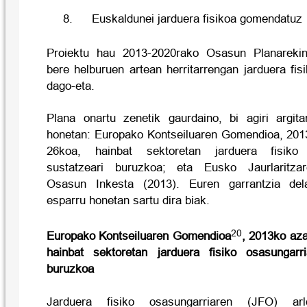
8.
Euskaldunei jarduera fisikoa gomendatuz
Proiektu hau 2013-2020rako Osasun Planareki
bere helburuen artean herritarrengan jarduera fis
dago-eta.
Plana onartu zenetik gaurdaino, bi agiri argita
honetan: Europako Kontseiluaren Gomendioa, 201
26koa, hainbat sektoretan jarduera fisiko 
sustatzeari buruzkoa; eta Eusko Jaurlaritza
Osasun Inkesta (2013). Euren garrantzia dela
esparru honetan sartu dira biak.
20
Europako Kontseiluaren Gomendioa
, 2013ko az
hainbat sektoretan jarduera fisiko osasungarri
buruzkoa
Jarduera fisiko osasungarriaren (JFO) arlo