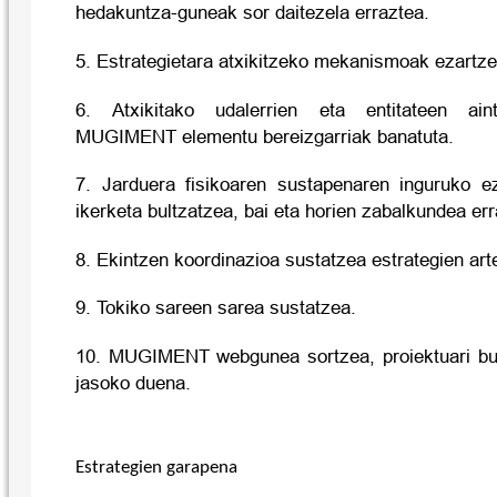
hedakuntza-guneak sor daitezela erraztea.
5. Estrategietara atxikitzeko mekanismoak ezartze
6. Atxikitako udalerrien eta entitateen aint
MUGIMENT elementu bereizgarriak banatuta.
7. Jarduera fisikoaren sustapenaren inguruko e
ikerketa bultzatzea, bai eta horien zabalkundea err
8. Ekintzen koordinazioa sustatzea estrategien art
9. Tokiko sareen sarea sustatzea.
10. MUGIMENT webgunea sortzea, proiektuari bur
jasoko duena.
Estrategien garapena