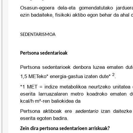
Osasun-egoera dela-eta gomendatutako jarduera
ezin badaiteke, fisikoki aktibo egon behar da ahal 
SEDENTARISMOA
Pertsona sedentarioak
Pertsona sedentarioek denbora luzea ematen dute
2
1,5 METeko* energia-gastua izaten dute*
.
*1 MET = indize metabolikoa neurtzeko unitatea 
eserita larruazalaren metro koadroko ematen d
kcal/h·m²-ren baliokidea da
Pertsona aktiboak ere
sedentario
izan daitezk
eserita egoten badira.
Zein dira pertsona sedentarioen arriskuak?