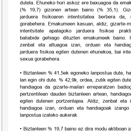
dutela. Ehuneko hori askoz ere baxuagoa da ema
(% 19,7) gizonen artean baino (% 35,1). Giz
jarduera fisikoaren intentsitatea berbera da, 
gorabehera. Emakumeen kasuan, aldiz, gizarte-m
intentsitate apalagoko jarduera fisikoa prakt
baliabide gehiago dituzten emakumeek baino. I
zenbat eta altuagoa izan, orduan eta handia
jarduera fisikoa egiten dutenen ehunekoa, bai inte
sexua gorabehera.
• Biztanleen % 41,5ek egoneko lanpostua dute, hau
lan egin ohi dute. % 42,9k, ordea, zutik egiten dute
handiagoa da gizarte-mailari erreparatzen badio
pertzentilean dauden biztanleen artean, handiago
egiten dutenen portzentajea. Aldiz, zenbat eta 
handiagoa izan, orduan eta handiagoak izango
lanpostua izateko aukerak.
• Biztanleen % 19,7 baino ez dira modu aktiboan jo