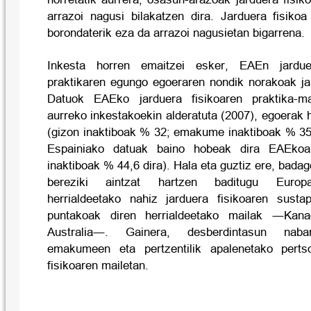
arrazoi nagusi bilakatzen dira. Jarduera fisikoa
borondaterik eza da arrazoi nagusietan bigarrena.
Inkesta horren emaitzei esker, EAEn jarduer
praktikaren egungo egoeraren nondik norakoak ja
Datuok EAEko jarduera fisikoaren praktika-ma
aurreko inkestakoekin alderatuta (2007), egoerak 
(gizon inaktiboak % 32; emakume inaktiboak % 35
Espainiako datuak baino hobeak dira EAEkoak
inaktiboak % 44,6 dira). Hala eta guztiz ere, bada
bereziki aintzat hartzen baditugu Europ
herrialdeetako nahiz jarduera fisikoaren susta
puntakoak diren herrialdeetako mailak ―Kan
Australia―. Gainera, desberdintasun nab
emakumeen eta pertzentilik apalenetako perts
fisikoaren mailetan.