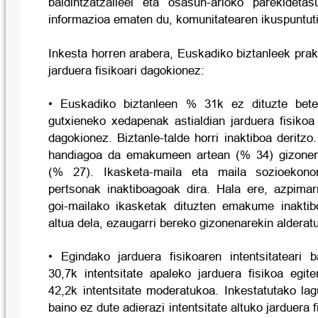
baldintzatzaileei eta osasun-arloko parekideta
informazioa ematen du, komunitatearen ikuspuntuti
Inkesta horren arabera, Euskadiko biztanleek prak
jarduera fisikoari dagokionez:
• Euskadiko biztanleen % 31k ez dituzte bet
gutxieneko xedapenak astialdian jarduera fisikoa 
dagokionez. Biztanle-talde horri inaktiboa deritzo
handiagoa da emakumeen artean (% 34) gizonen
(% 27). Ikasketa-maila eta maila sozioekono
pertsonak inaktiboagoak dira. Hala ere, azpima
goi-mailako ikasketak dituzten emakume inakti
altua dela, ezaugarri bereko gizonenarekin alderatu
• Egindako jarduera fisikoaren intentsitateari
30,7k intentsitate apaleko jarduera fisikoa egi
42,2k intentsitate moderatukoa. Inkestatutako l
baino ez dute adierazi intentsitate altuko jarduera f