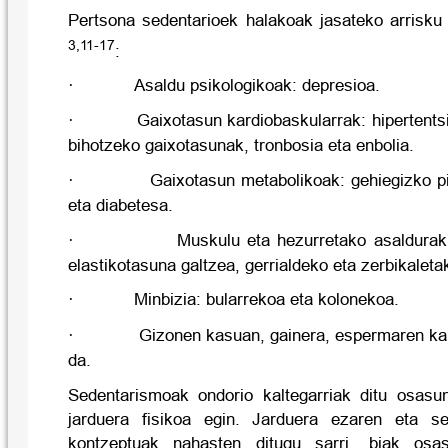
Pertsona sedentarioek halakoak jasateko arrisku
3,11-17
:
·
Asaldu psikologikoak: depresioa.
·
Gaixotasun kardiobaskularrak: hipertentsi
bihotzeko gaixotasunak, tronbosia eta enbolia.
·
Gaixotasun metabolikoak: gehiegizko pi
eta diabetesa.
·
Muskulu eta hezurretako asaldurak:
elastikotasuna galtzea, gerrialdeko eta zerbikaleta
·
Minbizia: bularrekoa eta kolonekoa.
·
Gizonen kasuan, gainera, espermaren kal
da.
Sedentarismoak ondorio kaltegarriak ditu osasu
jarduera fisikoa egin. Jarduera ezaren eta se
kontzeptuak nahasten ditugu sarri, biak osa