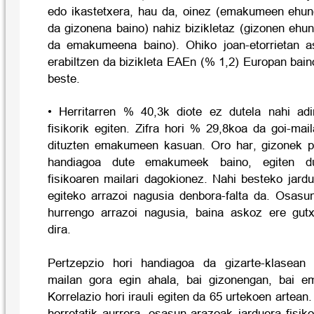
edo ikastetxera, hau da, oinez (emakumeen ehun
da gizonena baino) nahiz bizikletaz (gizonen ehu
da emakumeena baino). Ohiko joan-etorrietan a
erabiltzen da bizikleta EAEn (% 1,2) Europan bain
beste.
• Herritarren % 40,3k diote ez dutela nahi adi
fisikorik egiten. Zifra hori % 29,8koa da goi-mai
dituzten emakumeen kasuan. Oro har, gizonek p
handiagoa dute emakumeek baino, egiten du
fisikoaren mailari dagokionez. Nahi besteko jardu
egiteko arrazoi nagusia denbora-falta da. Osasu
hurrengo arrazoi nagusia, baina askoz ere gutx
dira.
Pertzepzio hori handiagoa da gizarte-klasean 
mailan gora egin ahala, bai gizonengan, bai 
Korrelazio hori irauli egiten da 65 urtekoen artean.
horretatik aurrera, osasun-arazoak jarduera fisiko