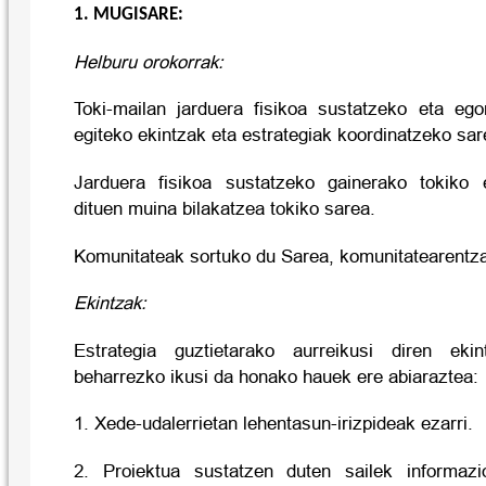
1. MUGISARE:
Helburu orokorrak:
Toki-mailan jarduera fisikoa sustatzeko eta eg
egiteko ekintzak eta estrategiak koordinatzeko sar
Jarduera fisikoa sustatzeko gainerako tokiko e
dituen muina bilakatzea tokiko sarea.
Komunitateak sortuko du Sarea, komunitatearentza
Ekintzak:
Estrategia guztietarako aurreikusi diren eki
beharrezko ikusi da honako hauek ere abiaraztea:
1. Xede-udalerrietan lehentasun-irizpideak ezarri.
2. Proiektua sustatzen duten sailek informaz