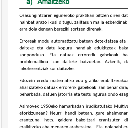
a)
Amaitzeko
Osasungintzaren eguneroko praktikan biltzen diren dat
hainbat arazo ikusi ditugu, zailtasun maila ezberdina
erraldoia denean bereziki sortzen direnak.
Erroreak modu automatizatu batean detektatzea eta 
daiteke eta datu kopuru handiak edukitzeak baka
konponduko. Eta datuak errorerik gabekoak badi
problematikoa izan daiteke batzuetan. Azkenik, d
inkoherentziak sor daitezke.
Edozein eredu matematiko edo grafiko erabiltzerako
ahal izateko datuak errorerik gabekoak izan behar dira;
beharbada, datuen jatorria eta testuingurua ondo eza
Asimovek 1950eko hamarkadan irudikatutako Multiva
etorkizunean? Neurri handi batean, gure ahalmena
erantzuna, hots, galdera bakoitzari erantzuten d
eraikitzeko ahalmenaren araberakoa... Eta, nolanahi er