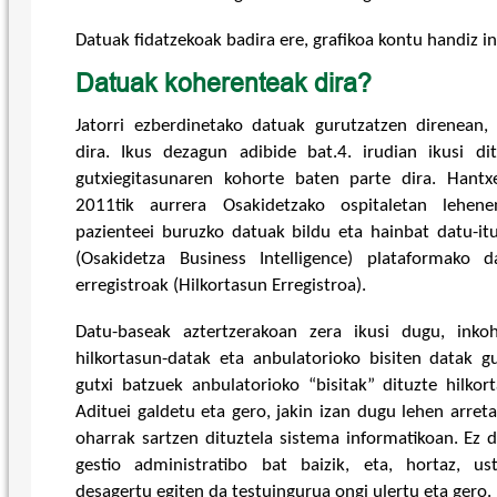
Datuak fidatzekoak badira ere, grafikoa kontu handiz i
Datuak koherenteak dira?
Jatorri ezberdinetako datuak gurutzatzen direnean,
dira. Ikus dezagun adibide bat.4. irudian ikusi di
gutxiegitasunaren kohorte baten parte dira. Hantx
2011tik aurrera Osakidetzako ospitaletan lehene
pazienteei buruzko datuak bildu eta hainbat datu-itu
(Osakidetza Business Intelligence) plataformako 
erregistroak (Hilkortasun Erregistroa).
Datu-baseak aztertzerakoan zera ikusi dugu, inkoh
hilkortasun-datak eta anbulatorioko bisiten datak g
gutxi batzuek anbulatorioko “bisitak” dituzte hilko
Adituei galdetu eta gero, jakin izan dugu lehen arre
oharrak sartzen dituztela sistema informatikoan. Ez 
gestio administratibo bat baizik, eta, hortaz, us
desagertu egiten da testuingurua ongi ulertu eta gero.