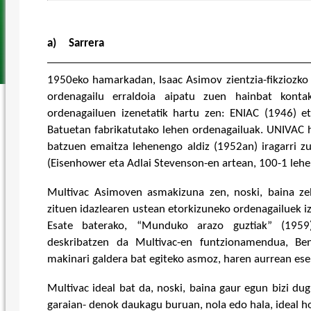
a)
Sarrera
1950eko hamarkadan, Isaac Asimov zientzia-fikziozko 
ordenagailu erraldoia aipatu zuen hainbat kontak
ordenagailuen izenetatik hartu zen: ENIAC (1946) e
Batuetan fabrikatutako lehen ordenagailuak. UNIVAC 
batzuen emaitza lehenengo aldiz (1952an) iragarri z
(Eisenhower eta Adlai Stevenson-en artean, 100-1 leh
Multivac Asimoven asmakizuna zen, noski, baina ze
zituen idazlearen ustean etorkizuneko ordenagailuek i
Esate baterako, “Munduko arazo guztiak” (1959)
deskribatzen da Multivac-en funtzionamendua, Be
makinari galdera bat egiteko asmoz, haren aurrean es
Multivac ideal bat da, noski, baina gaur egun bizi du
garaian- denok daukagu buruan, nola edo hala, ideal ho