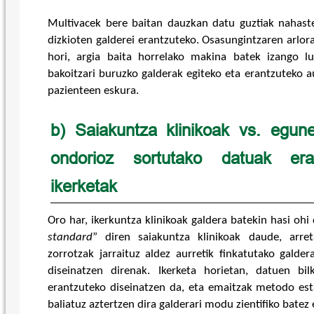
Multivacek bere baitan dauzkan datu guztiak nahaste
dizkioten galderei erantzuteko. Osasungintzaren arlor
hori, argia baita horrelako makina batek izango lu
bakoitzari buruzko galderak egiteko eta erantzuteko au
pazienteen eskura.
b) Saiakuntza klinikoak vs. egune
ondorioz sortutako datuak erab
ikerketak
Oro har, ikerkuntza klinikoak galdera batekin hasi ohi
standard
” diren saiakuntza klinikoak daude, arre
zorrotzak jarraituz aldez aurretik finkatutako galder
diseinatzen direnak. Ikerketa horietan, datuen bil
erantzuteko diseinatzen da, eta emaitzak metodo esta
baliatuz aztertzen dira galderari modu zientifiko batez