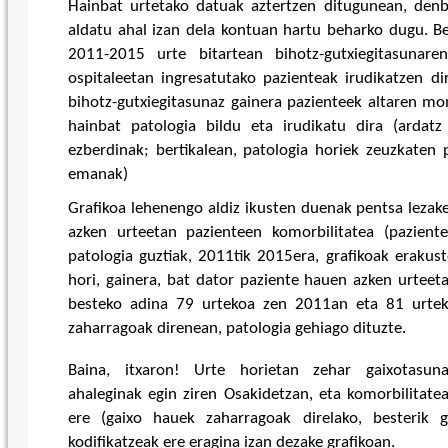
Hainbat urtetako datuak aztertzen ditugunean, denb
aldatu ahal izan dela kontuan hartu beharko dugu. Beh
2011-2015 urte bitartean bihotz-gutxiegitasunare
ospitaleetan ingresatutako pazienteak irudikatzen dir
bihotz-gutxiegitasunaz gainera pazienteek altaren 
hainbat patologia bildu eta irudikatu dira (ardatz
ezberdinak; bertikalean, patologia horiek zeuzkaten
emanak)
Grafikoa lehenengo aldiz ikusten duenak pentsa leza
azken urteetan pazienteen komorbilitatea (paziente
patologia guztiak, 2011tik 2015era, grafikoak erakus
hori, gainera, bat dator paziente hauen azken urteeta
besteko adina 79 urtekoa zen 2011an eta 81 urtek
zaharragoak direnean, patologia gehiago dituzte.
Baina, itxaron! Urte horietan zehar gaixotasun
ahaleginak egin ziren Osakidetzan, eta komorbilitate
ere (gaixo hauek zaharragoak direlako, besterik 
kodifikatzeak ere eragina izan dezake grafikoan.