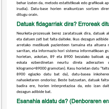
behar izaten da, metodo estatistikoak edo grafikoak apl
irudia). Datu-base horien eraikuntzan sortzen dir
ditugu orain.
Datuak fidagarriak dira? Erroreak dit
Neurketa-prozesuak berez zaratatsuak dira, datuak a
eta datuen zati bat falta daiteke. Ikus dezagun adibide
arretako medikuek pazienteen tamaina eta altuera 
sarritan, eta informazio hori sistema informatikoan g
horietan, askotan, 89 eta 8900 bezalako balioak ag
eskala ezberdinetan neurtu direla adierazten 
kilogramo=89000 gramotan). Kasu horietan datu “faltsu
8900 egiazko datu bat da), datu-basea inkohere
nahasketaren ondorioz. Beste batzuetan, datuak falt
badira ere, horien interpretazioa da, edo izan dai
dezagun adibide bat.
Esanahia aldatu da? (Denboraren er