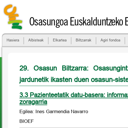
Osasungoa Euskalduntzeko 
Hasiera
Albisteak
Elkartea
Biltzarrak
Agiri fondoa
29. Osasun Biltzarra: Osasungin
jardunetik ikasten duen osasun-sis
3.3 Pazienteetatik datu-basera: informaz
zoragarria
Egilea: Ines Garmendia Navarro
BIOEF