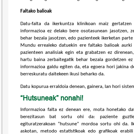
Faltako balioak
Datu-falta da ikerkuntza klinikoan maiz gertatze
informazioa ez delako bere osotasunean jasotzen, ze
behar bezala jasotzen, edo pazienteek ikerketan parte 
Mundu errealeko datuekin ere faltako balioak aurki 
pazienteen analisiak egin eta grabatzen ez direnean
hartu baina zerbaitegatik behar bezala gordetzen ez
informazioa galdu egiten da, eta egoera hori jakina d
berreskuratu daitekeen ikusi beharko da.
Datu kopurua erraldoia denean, gainera, lan hori siste
“Hutsuneak” nonahi!
Informazioa falta ez denean ere, mota honetako dat
berezitasun bat sortu ohi da: paziente guzti
egituratzerakoan “hutsune” mordoa sortu ohi da. I
askotan, metodo estatistikoak edo grafikoak erabili