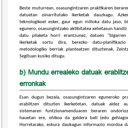
Beste muturrean, osasungintzaren praktikaren berare
datuetan oinarritutako ikerketak dauzkagu. Azk
teknologikoei esker, gaur egun milioka datu jaso, b
egunero, osasungintzako aktibitatea xehetasun handiz
datu pilaketa horri erantzunez, datuen “bigarren
ikerketak sortu dira, berezko datu-planifikazi
metodologiko berriak planteatzen dituztenak. Zeint
Segituan kusiko ditugu.
b) Mundu errealeko datuak erabiltz
erronkak
Esan dugun bezala, osasungintzaren eguneroko pra
erabiltzen dituzten ikerketetan, datuak aldez au
sistemaren funtzionamenduaren beraren ondorioz
hauetan ere, ohikoa da galdera bati (edo gehiagor
Horretarako, eskura daukagun informazio mordoa d