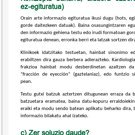
ez-egituratua)
Orain arte informazio egituratua ikusi dugu (hots, egi
gorde daitezkeen datuak). Baina osasungintzaren eg
den informazio gehiena testu edo irudi formatoan gord
egituratua denean, erronka berri eta latzak sortzen dir
Klinikoek idatzitako testuetan, hainbat sinonimo e
erabiltzen dira gauza berbera adierazteko. Kardiologi
frakzioa hainbat modu desberdinetan azaltzen da 
“fracción de eyección” (gaztelaniaz), edo funtzio 
pean.
Testu gutxi batzuk aztertzen ditugunean erraza da b
batzuetara eramatea, baina datu-kopuru erraldoieki
eraiki eta modu sendo batean aplikatu beharko dira, b
informazio bilakatu ahal izateko.
c) Zer soluzio daude?