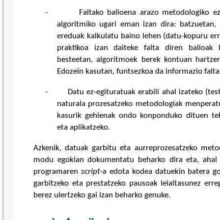
-
Faltako balioena arazo metodologiko ez
algoritmiko ugari eman izan dira: batzuetan,
ereduak kalkulatu baino lehen (datu-kopuru err
praktikoa izan daiteke falta diren balioak 
besteetan, algoritmoek berek kontuan hartzen
Edozein kasutan, funtsezkoa da informazio faltar
-
Datu ez-egituratuak erabili ahal izateko (tes
naturala prozesatzeko metodologiak menperatu 
kasurik gehienak ondo konponduko dituen te
eta aplikatzeko.
Azkenik, datuak garbitu eta aurreprozesatzeko met
modu egokian dokumentatu beharko dira eta, ahal d
programaren
script
-a edota kodea datuekin batera g
garbitzeko eta prestatzeko pausoak leialtasunez err
berez ulertzeko gai izan beharko genuke.