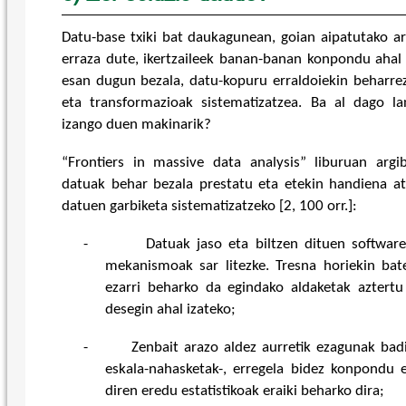
Datu-base txiki bat daukagunean, goian aipatutako 
erraza dute, ikertzaileek banan-banan konpondu ahal i
esan dugun bezala, datu-kopuru erraldoiekin beharre
eta transformazioak sistematizatzea. Ba al dago la
izango duen makinarik?
“Frontiers in massive data analysis” liburuan arg
datuak behar bezala prestatu eta etekin handiena ate
datuen garbiketa sistematizatzeko [2, 100 orr.]:
-
Datuak jaso eta biltzen dituen softwar
mekanismoak sar litezke. Tresna horiekin bater
ezarri beharko da egindako aldaketak aztert
desegin ahal izateko;
-
Zenbait arazo aldez aurretik ezagunak badi
eskala-nahasketak-, erregela bidez konpondu 
diren eredu estatistikoak eraiki beharko dira;