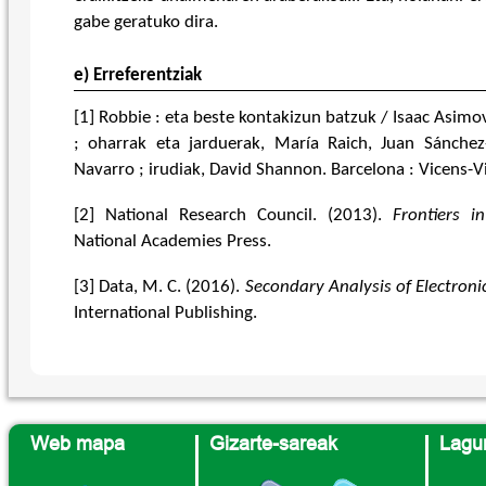
gabe geratuko dira.
e) Erreferentziak
[1] Robbie : eta beste kontakizun batzuk / Isaac Asimov
; oharrak eta jarduerak, María Raich, Juan Sánchez
Navarro ; irudiak, David Shannon. Barcelona : Vicens-V
[2] National Research Council. (2013).
Frontiers i
National Academies Press.
[3] Data, M. C. (2016).
Secondary Analysis of Electroni
International Publishing.
Web mapa
Gizarte-sareak
Lagun