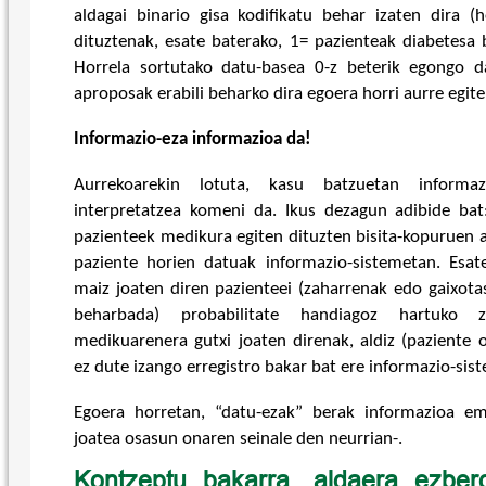
aldagai binario gisa kodifikatu behar izaten dira (
dituztenak, esate baterako, 1= pazienteak diabetesa
Horrela sortutako datu-basea 0-z beterik egongo da
aproposak erabili beharko dira egoera horri aurre egite
Informazio-eza informazioa da!
Aurrekoarekin lotuta, kasu batzuetan informaz
interpretatzea komeni da. Ikus dezagun adibide bat
pazienteek medikura egiten dituzten bisita-kopuruen a
paziente horien datuak informazio-sistemetan. Esat
maiz joaten diren pazienteei (zaharrenak edo gaixota
beharbada) probabilitate handiagoz hartuko z
medikuarenera gutxi joaten direnak, aldiz (paziente 
ez dute izango erregistro bakar bat ere informazio-sis
Egoera horretan, “datu-ezak” berak informazioa e
joatea osasun onaren seinale den neurrian-.
Kontzeptu bakarra, aldaera ezberd