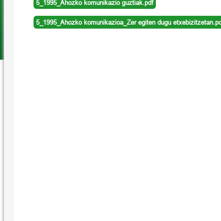
5_1995_Ahozko komunikazio guztiak.pdf
5_1995_Ahozko komunikazioa_Zer egiten dugu etxebizitzetan.pd