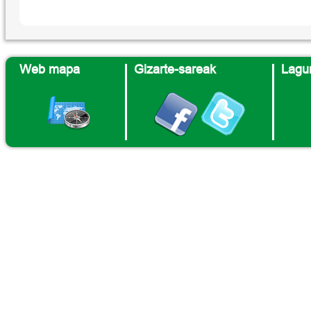
Web mapa
Gizarte-sareak
Lagun