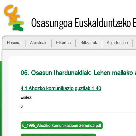
Osasungoa Euskalduntzeko 
Hasiera
Albisteak
Elkartea
Biltzarrak
Agiri fondoa
05. Osasun Ihardunaldiak: Lehen mailako a
4.1 Ahozko komunikazio guztiak 1-40
Egilea:
0
5_1995_Ahozko komunikazioen zerrenda.pdf